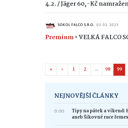
4.2. / Jäger 60,-Kč namražen
SOKOL FALCO S.R.O.
03. 02. 2023
Premium
•
VELKÁ FALCO S
«
‹
1
2
...
98
99
NEJNOVĚJŠÍ ČLÁNKY
6:00
Tipy na pátek a víkend: 
aneb Šikovné ruce řemes