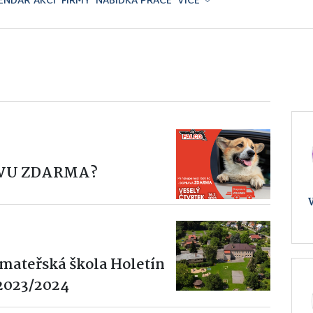
ENDÁŘ AKCÍ
FIRMY
NABÍDKA PRÁCE
VÍCE
VU ZDARMA?
 mateřská škola Holetín
 2023/2024