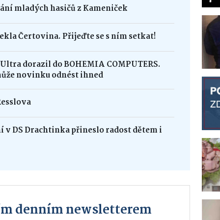
dání mladých hasičů z Kameniček
ekla Čertovina. Přijeďte se s ním setkat!
8 Ultra dorazil do BOHEMIA COMPUTERS.
může novinku odnést ihned
Resslova
 v DS Drachtinka přineslo radost dětem i
ším denním newsletterem