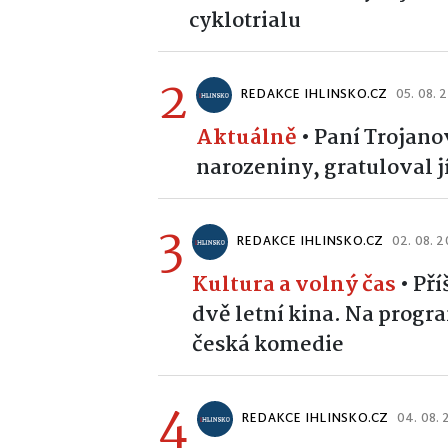
cyklotrialu
2
REDAKCE IHLINSKO.CZ
05. 08. 
Aktuálně
•
Paní Trojanov
narozeniny, gratuloval jí
3
REDAKCE IHLINSKO.CZ
02. 08. 
Kultura a volný čas
•
Pří
dvě letní kina. Na prog
česká komedie
4
REDAKCE IHLINSKO.CZ
04. 08.