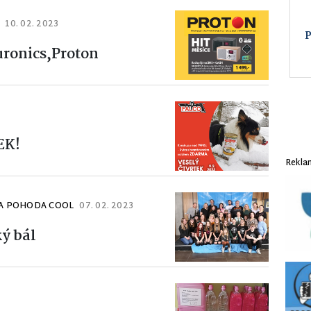
10. 02. 2023
B
uronics,Proton
EK!
Rekla
A POHODA COOL
07. 02. 2023
ký bál