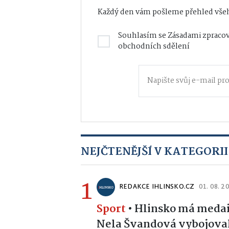
Každý den vám pošleme přehled všeh
Souhlasím se
Zásadami zpracov
obchodních sdělení
NEJČTENĚJŠÍ V KATEGORII
1
REDAKCE IHLINSKO.CZ
01. 08. 2
Sport
•
Hlinsko má medail
Nela Švandová vybojoval