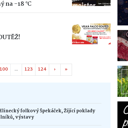
ý na -18 °C
OUTĚŽ!
100
...
123
124
›
»
Hlinecký folkový Špekáček, Žijící poklady
lníků, výstavy