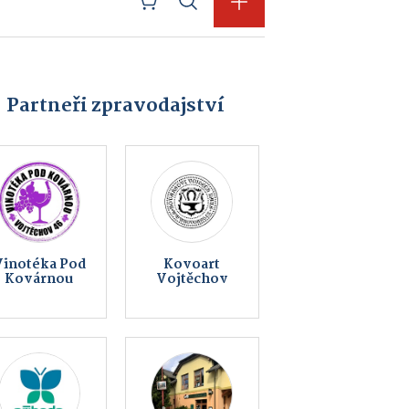
Partneři zpravodajství
Lom Matula
KS Fight Gym
Hlinsko
Hlinsko