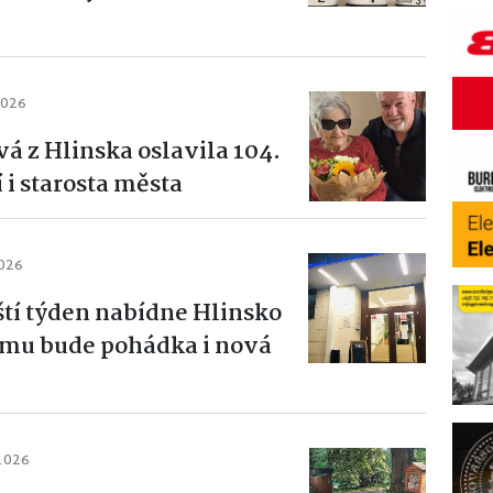
2026
á z Hlinska oslavila 104.
 i starosta města
2026
ští týden nabídne Hlinsko
ramu bude pohádka i nová
 2026