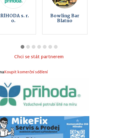
istro GAMAS
Keltský
skanzen
Nasavrky -
Země Keltů
Chci se stát partnerem
ma
Koupit komerční sdělení