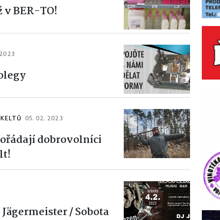
áž v BER-TO!
 2023
olegy
 KELTŮ
05. 02. 2023
ořádají dobrovolníci
lt!
 Jägermeister / Sobota