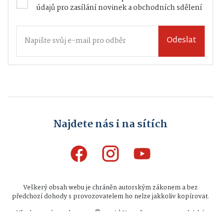
údajů
pro zasílání novinek a obchodních sdělení
Odeslat
Najdete nás i na sítích
Veškerý obsah webu je chráněn autorským zákonem a bez
předchozí dohody s provozovatelem ho nelze jakkoliv kopírovat.
Všechna práva vyhrazena © 2026 | Vytvořeno na zpravodajské