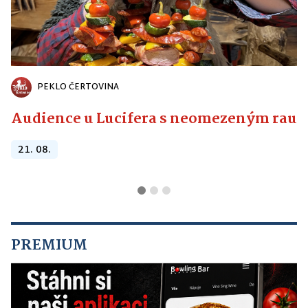
PEKLO ČERTOVINA
Audience u Lucifera s neomezeným raute
21. 08.
PREMIUM