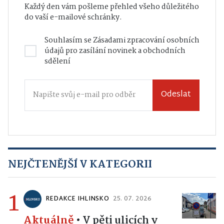
Každý den vám pošleme přehled všeho důležitého
do vaší e-mailové schránky.
Souhlasím se
Zásadami zpracování osobních
údajů
pro zasílání novinek a obchodních
sdělení
Odeslat
NEJČTENĚJŠÍ V KATEGORII
1
REDAKCE IHLINSKO
25. 07. 2026
Aktuálně
•
V pěti ulicích v