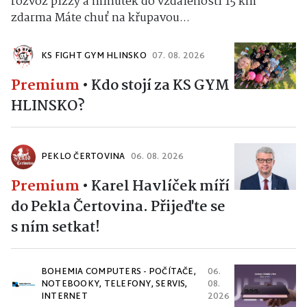
rozvoz pizzy a minutek do vzdálenosti 15 km
zdarma Máte chuť na křupavou...
KS FIGHT GYM HLINSKO
07. 08. 2026
Premium
•
Kdo stojí za KS GYM
HLINSKO?
PEKLO ČERTOVINA
06. 08. 2026
Premium
•
Karel Havlíček míří
do Pekla Čertovina. Přijeďte se
s ním setkat!
BOHEMIA COMPUTERS - POČÍTAČE,
06.
NOTEBOOKY, TELEFONY, SERVIS,
08.
INTERNET
2026