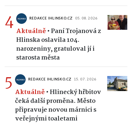
4
REDAKCE IHLINSKO.CZ
05. 08. 2026
Aktuálně
•
Paní Trojanová z
Hlinska oslavila 104.
narozeniny, gratuloval jí i
starosta města
5
REDAKCE IHLINSKO.CZ
15. 07. 2026
Aktuálně
•
Hlinecký hřbitov
čeká další proměna. Město
připravuje novou márnici s
veřejnými toaletami