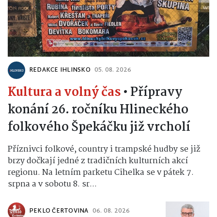
REDAKCE IHLINSKO
05. 08. 2026
Kultura a volný čas
•
Přípravy
konání 26. ročníku Hlineckého
folkového Špekáčku již vrcholí
Příznivci folkové, country i trampské hudby se již
brzy dočkají jedné z tradičních kulturních akcí
regionu. Na letním parketu Cihelka se v pátek 7.
srpna a v sobotu 8. sr...
PEKLO ČERTOVINA
06. 08. 2026