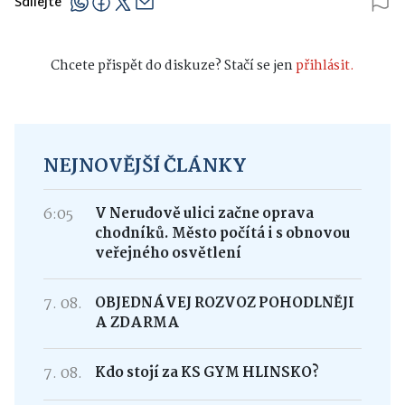
Sdílejte
Chcete přispět do diskuze? Stačí se jen
přihlásit.
NEJNOVĚJŠÍ ČLÁNKY
6:05
V Nerudově ulici začne oprava
chodníků. Město počítá i s obnovou
veřejného osvětlení
7. 08.
OBJEDNÁVEJ ROZVOZ POHODLNĚJI
A ZDARMA
7. 08.
Kdo stojí za KS GYM HLINSKO?