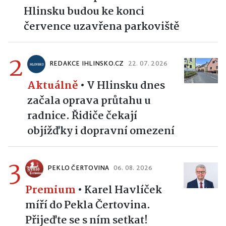
Hlinsku budou ke konci
července uzavřena parkoviště
2
REDAKCE IHLINSKO.CZ
22. 07. 2026
Aktuálně
•
V Hlinsku dnes
začala oprava průtahu u
radnice. Řidiče čekají
objížďky i dopravní omezení
3
PEKLO ČERTOVINA
06. 08. 2026
Premium
•
Karel Havlíček
míří do Pekla Čertovina.
Přijeďte se s ním setkat!