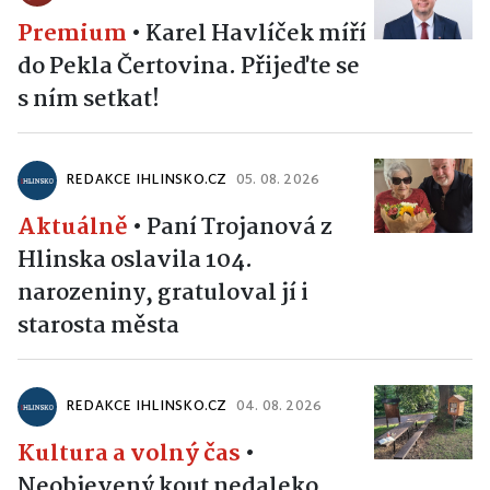
Premium
•
Karel Havlíček míří
do Pekla Čertovina. Přijeďte se
s ním setkat!
REDAKCE IHLINSKO.CZ
05. 08. 2026
Aktuálně
•
Paní Trojanová z
Hlinska oslavila 104.
narozeniny, gratuloval jí i
starosta města
REDAKCE IHLINSKO.CZ
04. 08. 2026
Kultura a volný čas
•
Neobjevený kout nedaleko