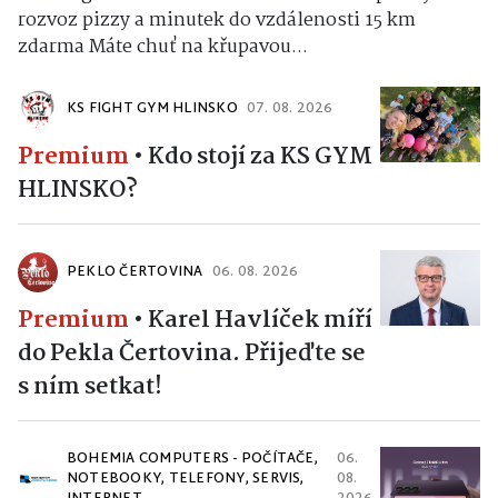
rozvoz pizzy a minutek do vzdálenosti 15 km
zdarma Máte chuť na křupavou...
KS FIGHT GYM HLINSKO
07. 08. 2026
Premium
•
Kdo stojí za KS GYM
HLINSKO?
PEKLO ČERTOVINA
06. 08. 2026
Premium
•
Karel Havlíček míří
do Pekla Čertovina. Přijeďte se
s ním setkat!
BOHEMIA COMPUTERS - POČÍTAČE,
06.
NOTEBOOKY, TELEFONY, SERVIS,
08.