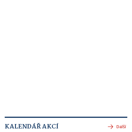
KALENDÁŘ AKCÍ
Další