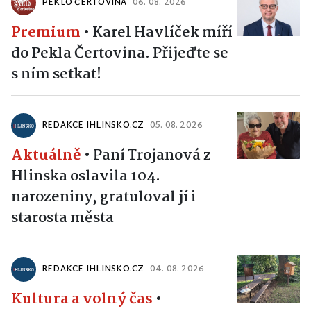
PEKLO ČERTOVINA
06. 08. 2026
Premium
•
Karel Havlíček míří
do Pekla Čertovina. Přijeďte se
s ním setkat!
REDAKCE IHLINSKO.CZ
05. 08. 2026
Aktuálně
•
Paní Trojanová z
Hlinska oslavila 104.
narozeniny, gratuloval jí i
starosta města
REDAKCE IHLINSKO.CZ
04. 08. 2026
Kultura a volný čas
•