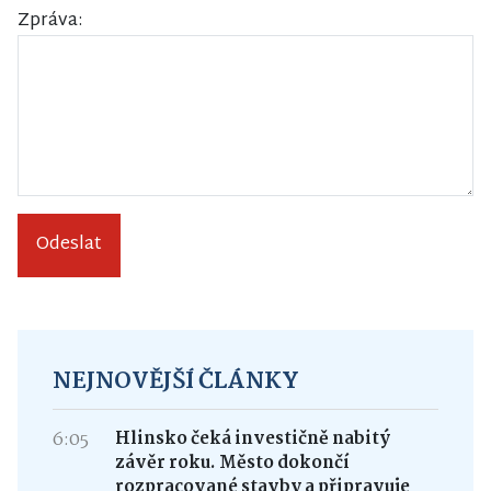
Zpráva:
Odeslat
NEJNOVĚJŠÍ ČLÁNKY
6:05
Hlinsko čeká investičně nabitý
závěr roku. Město dokončí
rozpracované stavby a připravuje