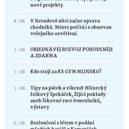
nové projekty
8. 08.
V Nerudově ulici začne oprava
chodníků. Město počítá i s obnovou
veřejného osvětlení
7. 08.
OBJEDNÁVEJ ROZVOZ POHODLNĚJI
A ZDARMA
7. 08.
Kdo stojí za KS GYM HLINSKO?
7. 08.
Tipy na pátek a víkend: Hlinecký
folkový Špekáček, Žijící poklady
aneb Šikovné ruce řemeslníků,
výstavy
6. 08.
Rozloučení s létem v podání