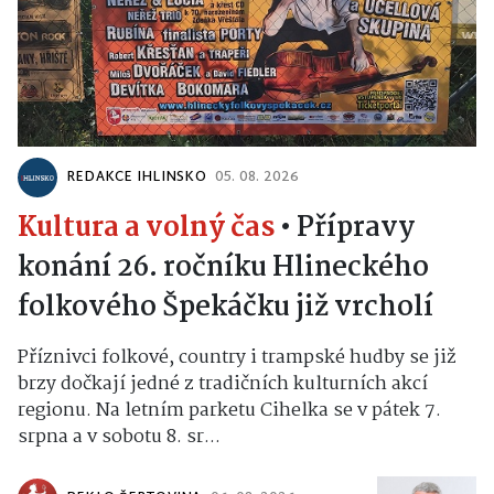
REDAKCE IHLINSKO
05. 08. 2026
Kultura a volný čas
•
Přípravy
konání 26. ročníku Hlineckého
folkového Špekáčku již vrcholí
Příznivci folkové, country i trampské hudby se již
brzy dočkají jedné z tradičních kulturních akcí
regionu. Na letním parketu Cihelka se v pátek 7.
srpna a v sobotu 8. sr...