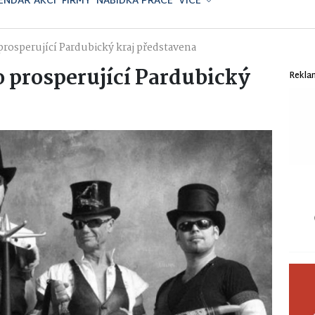
ENDÁŘ AKCÍ
FIRMY
NABÍDKA PRÁCE
VÍCE
prosperující Pardubický kraj představena
 prosperující Pardubický
Rekla