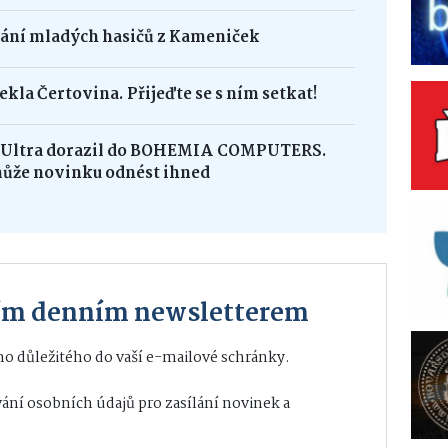
dání mladých hasičů z Kameniček
ekla Čertovina. Přijeďte se s ním setkat!
8 Ultra dorazil do BOHEMIA COMPUTERS.
může novinku odnést ihned
ším denním newsletterem
o důležitého do vaší e-mailové schránky.
ání osobních údajů
pro zasílání novinek a