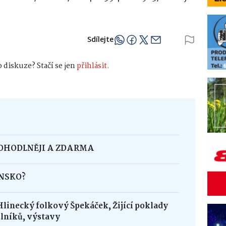
Sdílejte
 diskuze? Stačí se jen
přihlásit.
POHODLNĚJI A ZDARMA
INSKO?
Hlinecký folkový Špekáček, Žijící poklady
lníků, výstavy