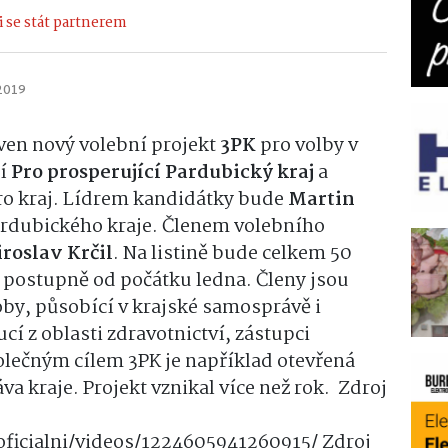
 se stát partnerem
 2019
ven nový volební projekt
3PK
pro volby v
ní
Pro prosperující Pardubický kraj
a
ro kraj. Lídrem kandidátky bude
Martin
ardubického kraje. Členem volebního
roslav Krčil
.
Na listině bude celkem 50
 postupně od počátku ledna. Členy jsou
oby, působící v krajské samosprávě i
cí z oblasti zdravotnictví, zástupci
lečným cílem 3PK je například otevřená
a kraje. Projekt vznikal více než rok.
Zdroj
ficialni/videos/1224605941260915/
Zdroj