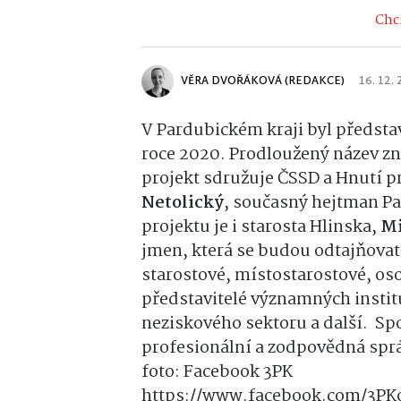
Chci
VĚRA DVOŘÁKOVÁ (REDAKCE)
16. 12.
V Pardubickém kraji byl předsta
roce 2020. Prodloužený název z
projekt sdružuje ČSSD a Hnutí p
Netolický
, současný hejtman P
projektu je i starosta Hlinska,
Mi
jmen, která se budou odtajňovat
starostové, místostarostové, os
představitelé významných institu
neziskového sektoru a další.
Spo
profesionální a zodpovědná správ
foto: Facebook 3PK
https://www.facebook.com/3PKo