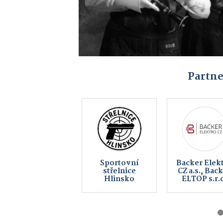
Partne
Vaše reklama
Elektro Bur
zde od 990 Kč
s.r.o