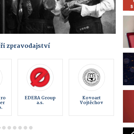
ři zpravodajství
eš
SOKOL FALCO
Řeznictví U
s.r.o.
Švandů