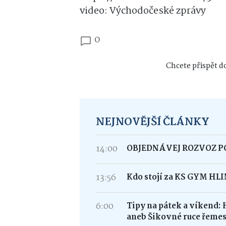
video: Východočeské zprávy
0
Chcete přispět do
NEJNOVĚJŠÍ ČLÁNKY
14:00
OBJEDNÁVEJ ROZVOZ 
13:56
Kdo stojí za KS GYM HL
6:00
Tipy na pátek a víkend: 
aneb Šikovné ruce řemes