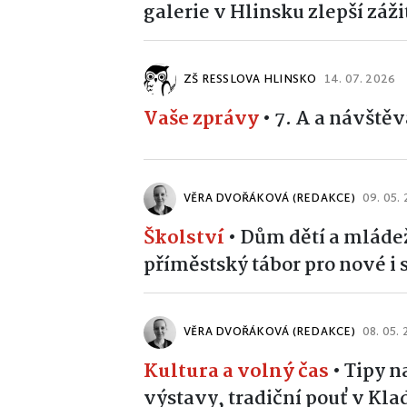
galerie v Hlinsku zlepší záž
ZŠ RESSLOVA HLINSKO
14. 07. 2026
Vaše zprávy
•
7. A a návště
VĚRA DVOŘÁKOVÁ (REDAKCE)
09. 05.
Školství
•
Dům dětí a mláde
příměstský tábor pro nové i 
VĚRA DVOŘÁKOVÁ (REDAKCE)
08. 05.
Kultura a volný čas
•
Tipy n
výstavy, tradiční pouť v Kla