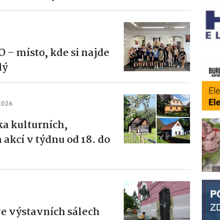
– místo, kde si najde
dý
 2026
a kulturních,
akcí v týdnu od 18. do
e výstavních sálech