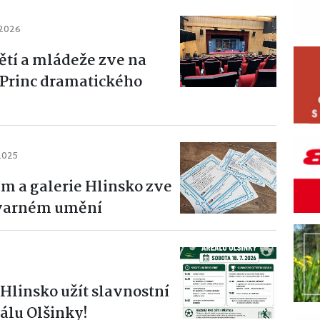
 2026
tí a mládeže zve na
 Princ dramatického
 2025
 a galerie Hlinsko zve
tvarném umění
K Hlinsko užít slavnostní
álu Olšinky!