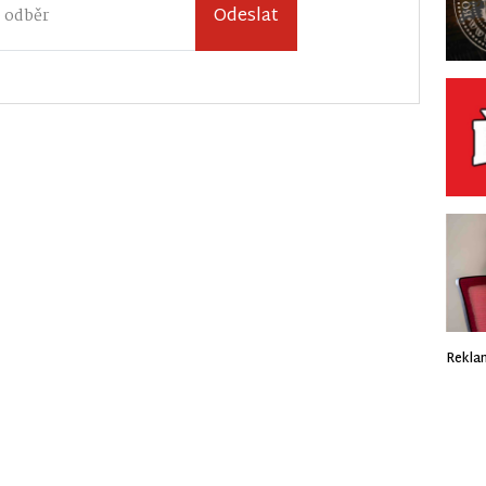
Odeslat
Rekla