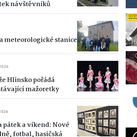
itek návštěvníků
va meteorologické stanice
 2026
že Hlinsko pořádá
stávající mažoretky
 2026
a pátek a víkend: Nové
dně, fotbal, hasičská