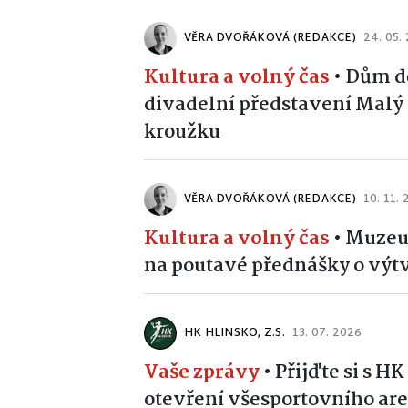
VĚRA DVOŘÁKOVÁ (REDAKCE)
24. 05.
Kultura a volný čas
•
Dům dě
divadelní představení Malý
kroužku
VĚRA DVOŘÁKOVÁ (REDAKCE)
10. 11.
Kultura a volný čas
•
Muzeum
na poutavé přednášky o vý
HK HLINSKO, Z.S.
13. 07. 2026
Vaše zprávy
•
Přijďte si s H
otevření všesportovního are