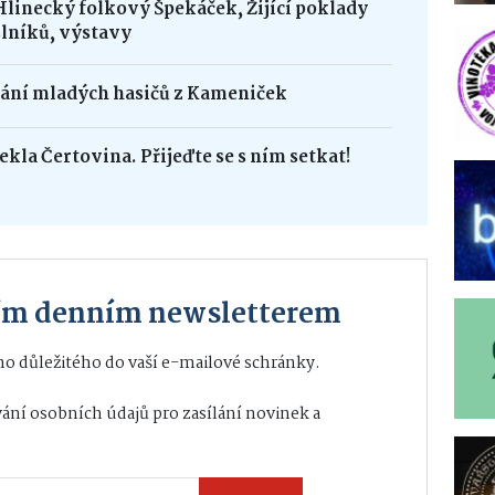
Hlinecký folkový Špekáček, Žijící poklady
lníků, výstavy
dání mladých hasičů z Kameniček
ekla Čertovina. Přijeďte se s ním setkat!
ším denním newsletterem
o důležitého do vaší e-mailové schránky.
ání osobních údajů
pro zasílání novinek a