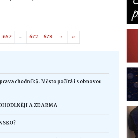
657
...
672
673
›
»
oprava chodníků. Město počítá i s obnovou
POHODLNĚJI A ZDARMA
INSKO?