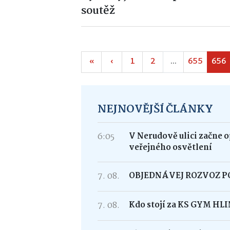
soutěž
«
‹
1
2
...
655
656
NEJNOVĚJŠÍ ČLÁNKY
6:05
V Nerudově ulici začne 
veřejného osvětlení
7. 08.
OBJEDNÁVEJ ROZVOZ 
7. 08.
Kdo stojí za KS GYM HL