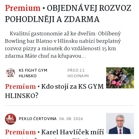
Premium
•
OBJEDNÁVEJ ROZVOZ
POHODLNĚJI A ZDARMA
Kvalitní gastronomie až ke dveřím: Oblíbený
Bowling bar Blatno v Hlinsku nabízí bezplatný
rozvoz pizzy a minutek do vzdálenosti 15 km
zdarma Máte chuť na křupavou...
KS FIGHT GYM
PŘED 22
HLINSKO
HODINAMI
Premium
•
Kdo stojí za KS GYM
HLINSKO?
PEKLO ČERTOVINA
06. 08. 2026
Premium
•
Karel Havlíček míří