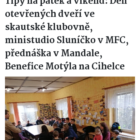
Tipy na pátek a víkend: Den
otevřených dveří ve
skautské klubovně,
ministudio Sluníčko v MFC,
přednáška v Mandale,
Benefice Motýla na Cihelce