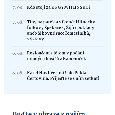
7. 08.
Kdo stojí za KS GYM HLINSKO?
7. 08.
Tipy na pátek a víkend: Hlinecký
folkový Špekáček, Žijící poklady
aneb Šikovné ruce řemeslníků,
výstavy
6. 08.
Rozloučení s létem v podání
mladých hasičů z Kameniček
6. 08.
Karel Havlíček míří do Pekla
Čertovina. Přijeďte se s ním setkat!
Buďte v obraze s naším