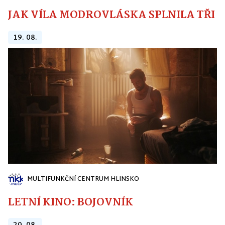
JAK VÍLA MODROVLÁSKA SPLNILA TŘI PŘ
19. 08.
MULTIFUNKČNÍ CENTRUM HLINSKO
LETNÍ KINO: BOJOVNÍK