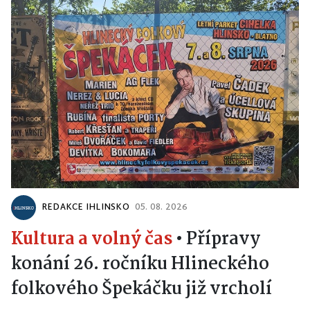
REDAKCE IHLINSKO
05. 08. 2026
Kultura a volný čas
•
Přípravy
konání 26. ročníku Hlineckého
folkového Špekáčku již vrcholí