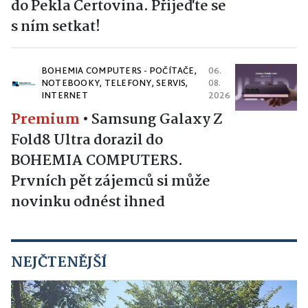
do Pekla Čertovina. Přijeďte se
s ním setkat!
BOHEMIA COMPUTERS - POČÍTAČE,
06.
NOTEBOOKY, TELEFONY, SERVIS,
08.
INTERNET
2026
Premium
•
Samsung Galaxy Z
Fold8 Ultra dorazil do
BOHEMIA COMPUTERS.
Prvních pět zájemců si může
novinku odnést ihned
NEJČTENĚJŠÍ