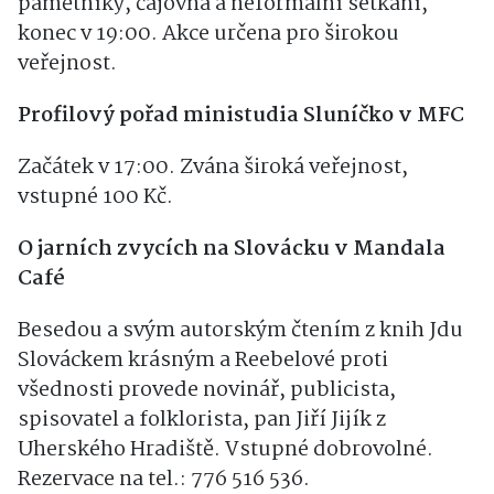
pamětníky, čajovna a neformální setkání,
konec v 19:00. Akce určena pro širokou
veřejnost.
Profilový pořad ministudia Sluníčko v MFC
Začátek v 17:00. Zvána široká veřejnost,
vstupné 100 Kč.
O jarních zvycích na Slovácku v Mandala
Café
Besedou a svým autorským čtením z knih Jdu
Slováckem krásným a Reebelové proti
všednosti provede novinář, publicista,
spisovatel a folklorista, pan Jiří Jijík z
Uherského Hradiště. Vstupné dobrovolné.
Rezervace na tel.: 776 516 536.