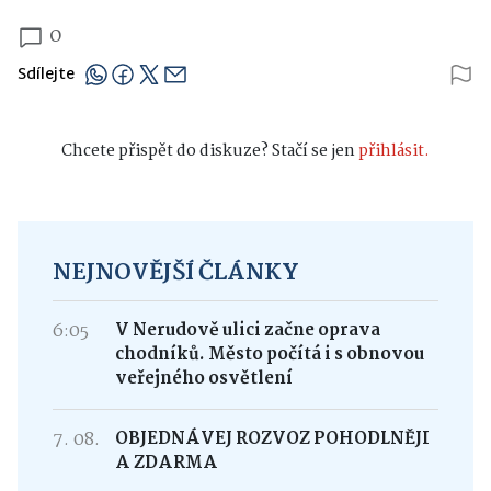
0
Sdílejte
Chcete přispět do diskuze? Stačí se jen
přihlásit.
NEJNOVĚJŠÍ ČLÁNKY
6:05
V Nerudově ulici začne oprava
chodníků. Město počítá i s obnovou
veřejného osvětlení
7. 08.
OBJEDNÁVEJ ROZVOZ POHODLNĚJI
A ZDARMA