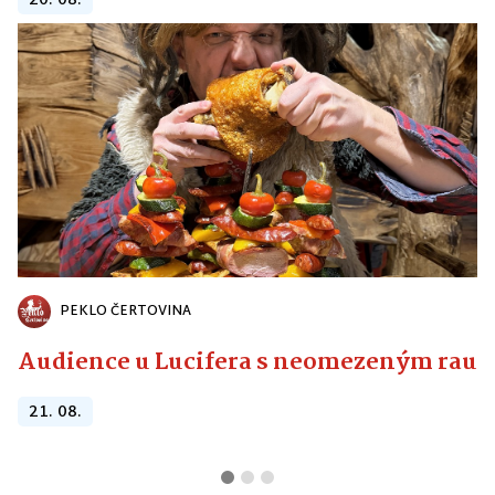
20. 08.
PEKLO ČERTOVINA
Audience u Lucifera s neomezeným raute
21. 08.