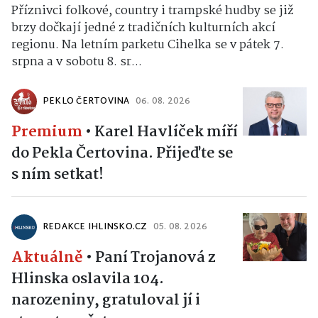
Příznivci folkové, country i trampské hudby se již
brzy dočkají jedné z tradičních kulturních akcí
regionu. Na letním parketu Cihelka se v pátek 7.
srpna a v sobotu 8. sr...
PEKLO ČERTOVINA
06. 08. 2026
Premium
•
Karel Havlíček míří
do Pekla Čertovina. Přijeďte se
s ním setkat!
REDAKCE IHLINSKO.CZ
05. 08. 2026
Aktuálně
•
Paní Trojanová z
Hlinska oslavila 104.
narozeniny, gratuloval jí i