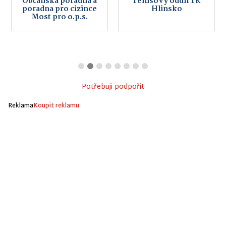
Občanská poradna a
Tenisový oddíl TK
poradna pro cizince
Hlinsko
Most pro o.p.s.
Potřebuji podpořit
Reklama
Koupit reklamu