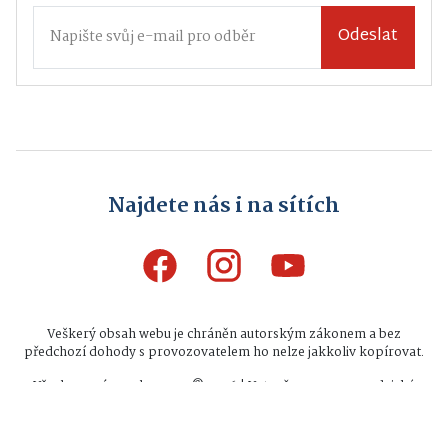
Odeslat
Najdete nás i na sítích
Veškerý obsah webu je chráněn autorským zákonem a bez
předchozí dohody s provozovatelem ho nelze jakkoliv kopírovat.
Všechna práva vyhrazena © 2026 | Vytvořeno na zpravodajské
platformě
INFIO