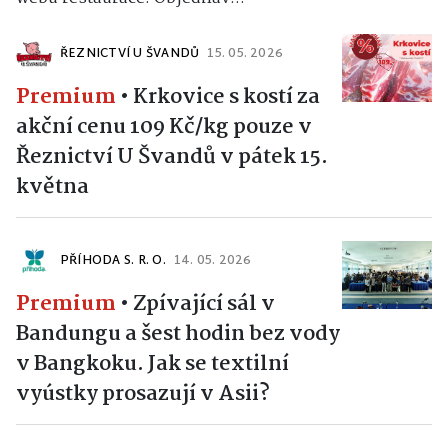
ŘEZNICTVÍ U ŠVANDŮ
15. 05. 2026
Premium
•
Krkovice s kostí za
akční cenu 109 Kč/kg pouze v
Řeznictví U Švandů v pátek 15.
května
PŘÍHODA S. R. O.
14. 05. 2026
Premium
•
Zpívající sál v
Bandungu a šest hodin bez vody
v Bangkoku. Jak se textilní
vyústky prosazují v Asii?