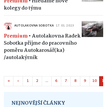
Premium
•
Hledáme nové
kolegy do týmu
AUTOLAKOVNA SOBOTKA
17. 01. 2023
Premium
•
Autolakovna Radek
Sobotka přijme do pracovního
poměru Autokarosář(ka)
/autolakýrník
«
‹
1
2
...
6
7
8
9
10
11
NEJNOVĚJŠÍ ČLÁNKY