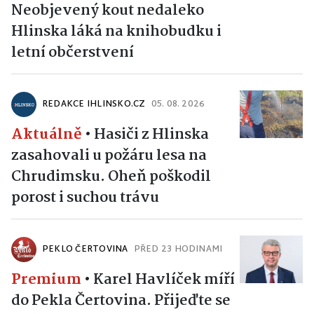
Neobjevený kout nedaleko
Hlinska láká na knihobudku i
letní občerstvení
REDAKCE IHLINSKO.CZ
05. 08. 2026
Aktuálně
•
Hasiči z Hlinska
zasahovali u požáru lesa na
Chrudimsku. Oheň poškodil
porost i suchou trávu
PEKLO ČERTOVINA
PŘED 23 HODINAMI
Premium
•
Karel Havlíček míří
do Pekla Čertovina. Přijeďte se