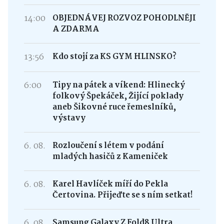
14:00
OBJEDNÁVEJ ROZVOZ POHODLNĚJI
A ZDARMA
13:56
Kdo stojí za KS GYM HLINSKO?
6:00
Tipy na pátek a víkend: Hlinecký
folkový Špekáček, Žijící poklady
aneb Šikovné ruce řemeslníků,
výstavy
6. 08.
Rozloučení s létem v podání
mladých hasičů z Kameniček
6. 08.
Karel Havlíček míří do Pekla
Čertovina. Přijeďte se s ním setkat!
6. 08.
Samsung Galaxy Z Fold8 Ultra