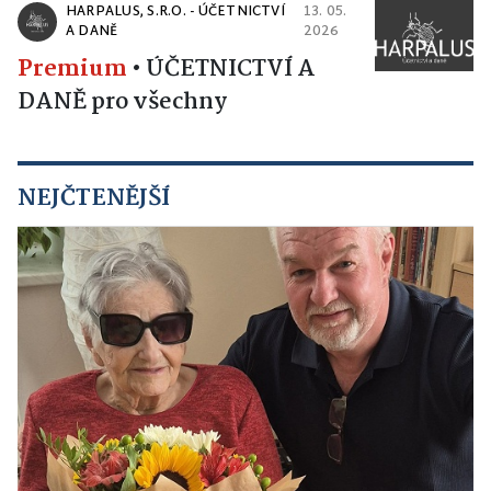
HARPALUS, S.R.O. - ÚČETNICTVÍ
13. 05.
A DANĚ
2026
Premium
•
ÚČETNICTVÍ A
DANĚ pro všechny
NEJČTENĚJŠÍ