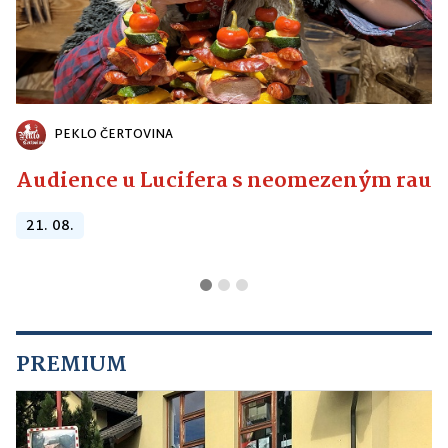
PEKLO ČERTOVINA
Audience u Lucifera s neomezeným raute
21. 08.
PREMIUM