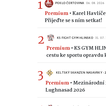
1
PEKLO ČERTOVINA
06. 08. 2026
Premium
•
Karel Havlíče
Přijeďte se s ním setkat!
2
KS FIGHT GYM HLINSKO
31. 07.
Premium
•
KS GYM HLINS
cestu ke sportu opravdu
3
KELTSKÝ SKANZEN NASAVRKY - 
Premium
•
Mezinárodní f
Lughnasad 2026