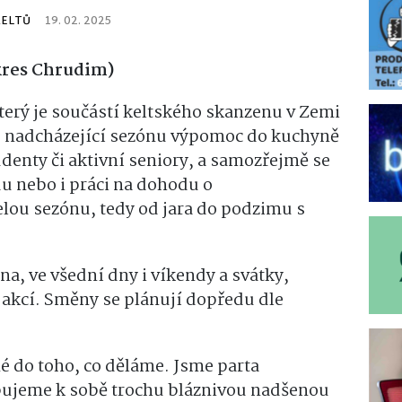
KELTŮ
19. 02. 2025
kres Chrudim)
terý je součástí keltského skanzenu v Zemi
o nadcházející sezónu výpomoc do kuchyně
udenty či aktivní seniory, a samozřejmě se
du nebo i práci na dohodu o
elou sezónu, tedy od jara do podzimu s
na, ve všední dny i víkendy a svátky,
 akcí. Směny se plánují dopředu dle
é do toho, co děláme. Jsme parta
bujeme k sobě trochu bláznivou nadšenou