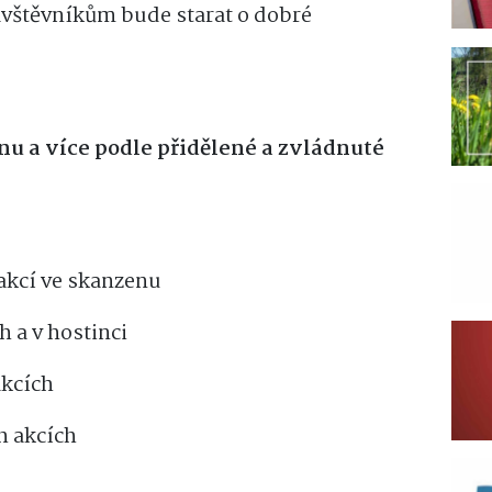
návštěvníkům bude starat o dobré
nu a více podle přidělené a zvládnuté
 akcí ve skanzenu
h a v hostinci
akcích
h akcích