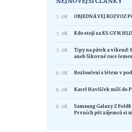
NEJNOVĚJŠÍ ČLÁNKY
7. 08.
OBJEDNÁVEJ ROZVOZ 
7. 08.
Kdo stojí za KS GYM HL
7. 08.
Tipy na pátek a víkend: 
aneb Šikovné ruce řemes
6. 08.
Rozloučení s létem v po
6. 08.
Karel Havlíček míří do P
6. 08.
Samsung Galaxy Z Fold
Prvních pět zájemců si 