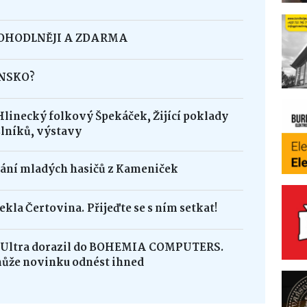
POHODLNĚJI A ZDARMA
INSKO?
Hlinecký folkový Špekáček, Žijící poklady
lníků, výstavy
dání mladých hasičů z Kameniček
ekla Čertovina. Přijeďte se s ním setkat!
8 Ultra dorazil do BOHEMIA COMPUTERS.
může novinku odnést ihned