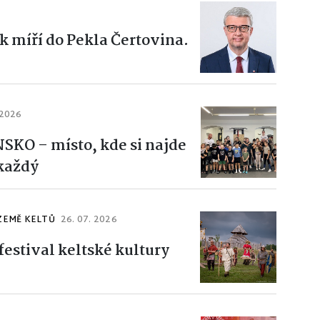
k míří do Pekla Čertovina.
 2026
KO – místo, kde si najde
 každý
ZEMĚ KELTŮ
26. 07. 2026
estival keltské kultury