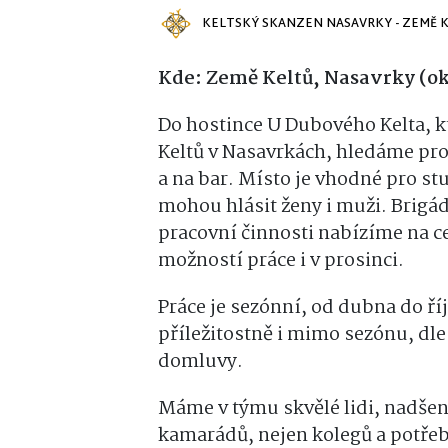
KELTSKÝ SKANZEN NASAVRKY - ZEMĚ 
Kde: Země Keltů, Nasavrky (o
Do hostince U Dubového Kelta, k
Keltů v Nasavrkách, hledáme pr
a na bar. Místo je vhodné pro st
mohou hlásit ženy i muži. Brigá
pracovní činnosti nabízíme na c
možností práce i v prosinci.
Práce je sezónní, od dubna do říj
příležitostně i mimo sezónu, dle
domluvy.
Máme v týmu skvělé lidi, nadšen
kamarádů, nejen kolegů a potře