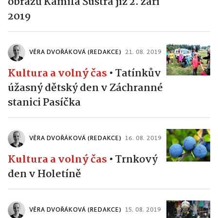
obrazů Kamila Šustra již 2. září
2019
VĚRA DVOŘÁKOVÁ (REDAKCE)
21. 08. 2019
Kultura a volný čas
•
Tatínkův
úžasný dětský den v Záchranné
stanici Pasíčka
VĚRA DVOŘÁKOVÁ (REDAKCE)
16. 08. 2019
Kultura a volný čas
•
Trnkový
den v Holetíně
VĚRA DVOŘÁKOVÁ (REDAKCE)
15. 08. 2019