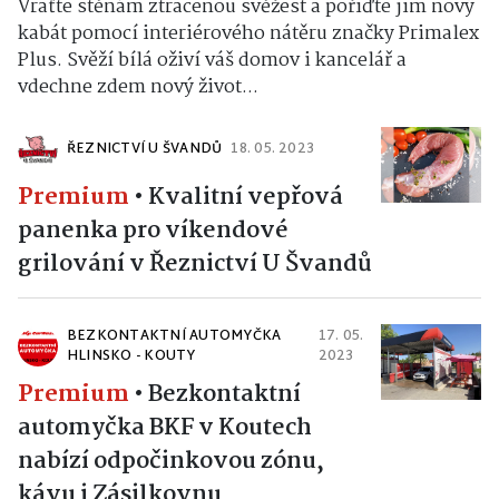
Vraťte stěnám ztracenou svěžest a pořiďte jim nový
kabát pomocí interiérového nátěru značky Primalex
Plus. Svěží bílá oživí váš domov i kancelář a
vdechne zdem nový život...
ŘEZNICTVÍ U ŠVANDŮ
18. 05. 2023
Premium
•
Kvalitní vepřová
panenka pro víkendové
grilování v Řeznictví U Švandů
BEZKONTAKTNÍ AUTOMYČKA
17. 05.
HLINSKO - KOUTY
2023
Premium
•
Bezkontaktní
automyčka BKF v Koutech
nabízí odpočinkovou zónu,
kávu i Zásilkovnu