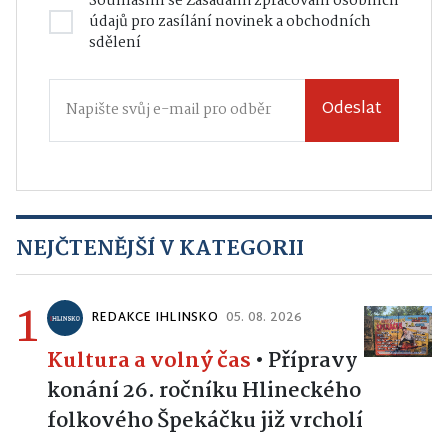
Souhlasím se
Zásadami zpracování osobních
údajů
pro zasílání novinek a obchodních
sdělení
Odeslat
NEJČTENĚJŠÍ V KATEGORII
1
REDAKCE IHLINSKO
05. 08. 2026
Kultura a volný čas
•
Přípravy
konání 26. ročníku Hlineckého
folkového Špekáčku již vrcholí