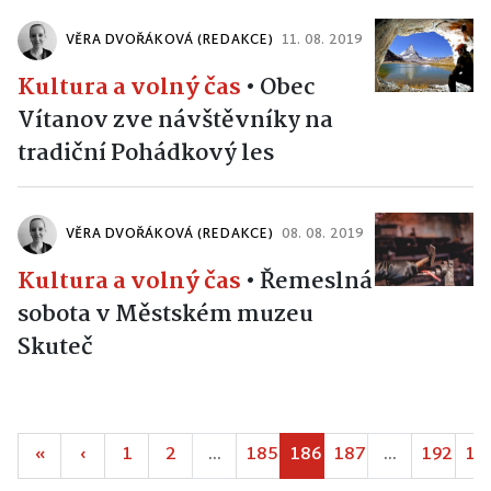
VĚRA DVOŘÁKOVÁ (REDAKCE)
11. 08. 2019
Kultura a volný čas
•
Obec
Vítanov zve návštěvníky na
tradiční Pohádkový les
VĚRA DVOŘÁKOVÁ (REDAKCE)
08. 08. 2019
Kultura a volný čas
•
Řemeslná
sobota v Městském muzeu
Skuteč
«
‹
1
2
...
185
186
187
...
192
19