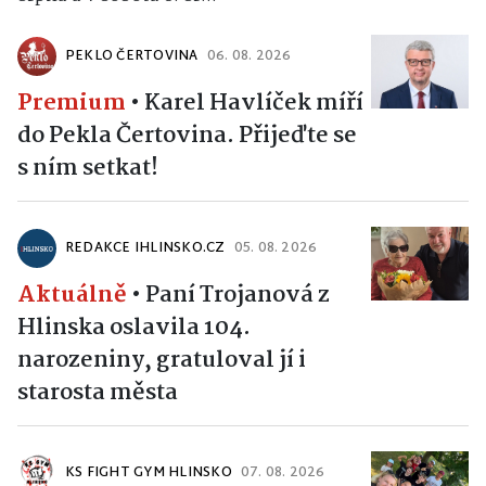
PEKLO ČERTOVINA
06. 08. 2026
Premium
•
Karel Havlíček míří
do Pekla Čertovina. Přijeďte se
s ním setkat!
REDAKCE IHLINSKO.CZ
05. 08. 2026
Aktuálně
•
Paní Trojanová z
Hlinska oslavila 104.
narozeniny, gratuloval jí i
starosta města
KS FIGHT GYM HLINSKO
07. 08. 2026