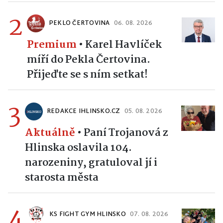
2
PEKLO ČERTOVINA
06. 08. 2026
Premium
•
Karel Havlíček
míří do Pekla Čertovina.
Přijeďte se s ním setkat!
3
REDAKCE IHLINSKO.CZ
05. 08. 2026
Aktuálně
•
Paní Trojanová z
Hlinska oslavila 104.
narozeniny, gratuloval jí i
starosta města
4
KS FIGHT GYM HLINSKO
07. 08. 2026