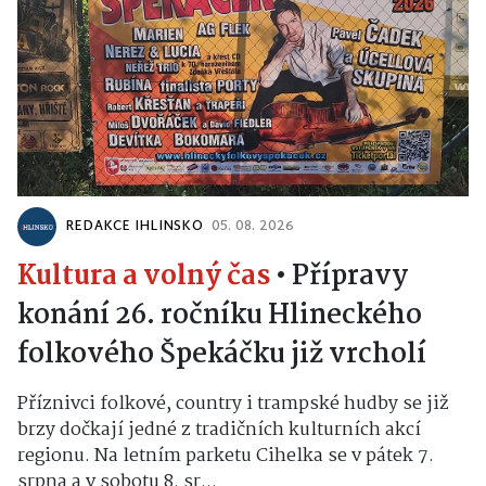
REDAKCE IHLINSKO
05. 08. 2026
Kultura a volný čas
•
Přípravy
konání 26. ročníku Hlineckého
folkového Špekáčku již vrcholí
Příznivci folkové, country i trampské hudby se již
brzy dočkají jedné z tradičních kulturních akcí
regionu. Na letním parketu Cihelka se v pátek 7.
srpna a v sobotu 8. sr...