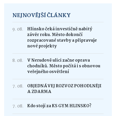
NEJNOVĚJŠÍ ČLÁNKY
9. 08.
Hlinsko čeká investičně nabitý
závěr roku. Město dokončí
rozpracované stavby a připravuje
nové projekty
8. 08.
V Nerudově ulici začne oprava
chodníků. Město počítá i s obnovou
veřejného osvětlení
7. 08.
OBJEDNÁVEJ ROZVOZ POHODLNĚJI
A ZDARMA
7. 08.
Kdo stojí za KS GYM HLINSKO?