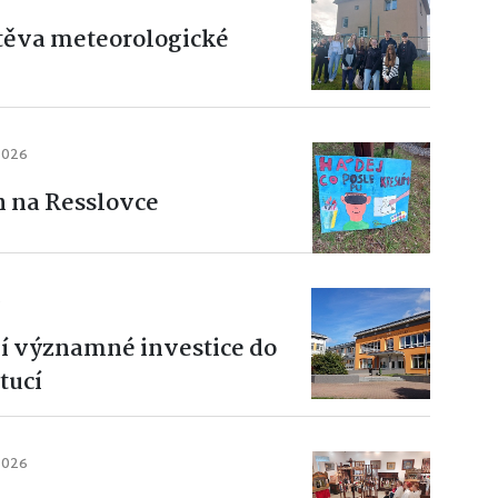
štěva meteorologické
2026
n na Resslovce
6
jí významné investice do
tucí
2026