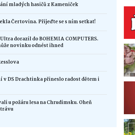
dání mladých hasičů z Kameniček
ekla Čertovina. Přijeďte se s ním setkat!
8 Ultra dorazil do BOHEMIA COMPUTERS.
může novinku odnést ihned
Resslova
 v DS Drachtinka přineslo radost dětem i
vali u požáru lesa na Chrudimsku. Oheň
 trávu