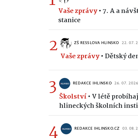
1
Vaše zprávy
•
7. A a náv
stanice
2
ZŠ RESSLOVA HLINSKO
22. 07. 
Vaše zprávy
•
Dětský de
3
REDAKCE IHLINSKO
26. 07. 202
Školství
•
V létě probíha
hlineckých školních insti
4
REDAKCE IHLINSKO.CZ
03. 08. 