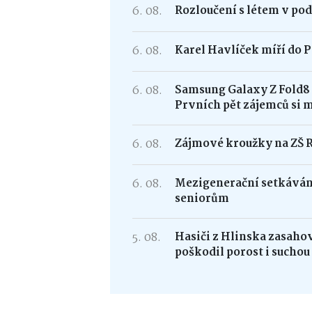
6. 08.
Rozloučení s létem v po
6. 08.
Karel Havlíček míří do P
6. 08.
Samsung Galaxy Z Fold
Prvních pět zájemců si 
6. 08.
Zájmové kroužky na ZŠ 
6. 08.
Mezigenerační setkávání
seniorům
5. 08.
Hasiči z Hlinska zasaho
poškodil porost i suchou