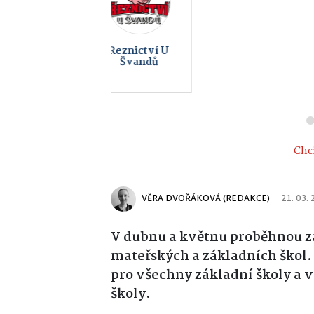
Backer Elektro
Vaše rekla
CZ a.s., Backer
zde od 990 
ELTOP s.r.o.
Chci
VĚRA DVOŘÁKOVÁ (REDAKCE)
21. 03.
V dubnu a květnu proběhnou zá
mateřských a základních škol.
pro všechny základní školy a
školy.