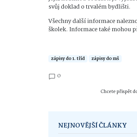
svůj doklad o trvalém bydlišti.
Všechny další informace nalezno
školek. Informace také mohou pří
zápisy do 1. tříd
zápisy do mš
0
Chcete přispět do
NEJNOVĚJŠÍ ČLÁNKY