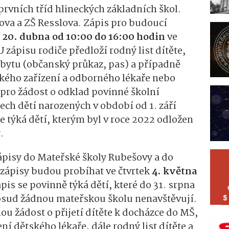
prvních tříd hlineckých základních škol.
ova a ZŠ Resslova. Zápis pro budoucí
k
20. dubna od 10:00 do 16:00 hodin
ve
 zápisu rodiče předloží rodný list dítěte,
bytu (občanský průkaz, pas) a případně
ého zařízení a odborného lékaře nebo
pro žádost o odklad povinné školní
šech dětí narozených v období od 1. září
e týká dětí, kterým byl v roce 2022 odložen
.
pisy do Mateřské školy Rubešovy a do
zápisy budou probíhat ve čtvrtek
4. května
pis se povinně týká dětí, které do 31. srpna
dosud žádnou mateřskou školu nenavštěvují.
ou žádost o přijetí dítěte k docházce do MŠ,
ení dětského lékaře, dále rodný list dítěte a