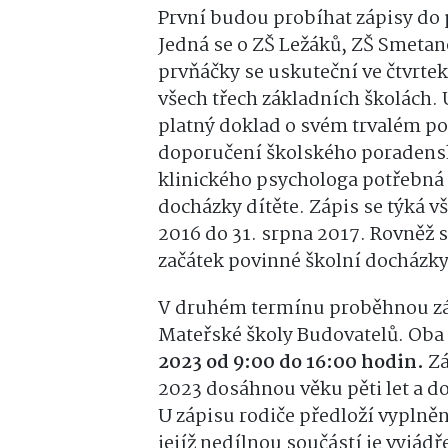
První budou probíhat zápisy do 
Jedná se o ZŠ Ležáků, ZŠ Smetan
prvňáčky se uskuteční ve čtvrte
všech třech základních školách. U
platný doklad o svém trvalém po
doporučení školského poradensk
klinického psychologa potřebná 
docházky dítěte. Zápis se týká v
2016 do 31. srpna 2017. Rovněž s
začátek povinné školní docházky
V druhém termínu proběhnou zá
Mateřské školy Budovatelů. Oba 
2023 od 9:00 do 16:00 hodin.
Zá
2023 dosáhnou věku pěti let a 
U zápisu rodiče předloží vyplněn
jejíž nedílnou součástí je vyjádř