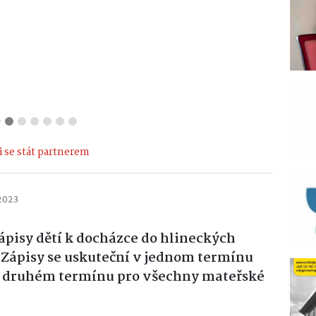
ma
TSM Design
HUKY s.r.o.
Kč
s.r.o.
Elektro
 se stát partnerem
 2023
pisy dětí k docházce do hlineckých
 Zápisy se uskuteční v jednom termínu
 v druhém termínu pro všechny mateřské