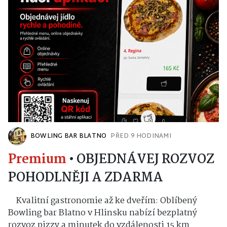
BOWLING BAR BLATNO
PŘED 9 HODINAMI
Premium
•
OBJEDNÁVEJ ROZVOZ
POHODLNĚJI A ZDARMA
Kvalitní gastronomie až ke dveřím: Oblíbený
Bowling bar Blatno v Hlinsku nabízí bezplatný
rozvoz pizzy a minutek do vzdálenosti 15 km