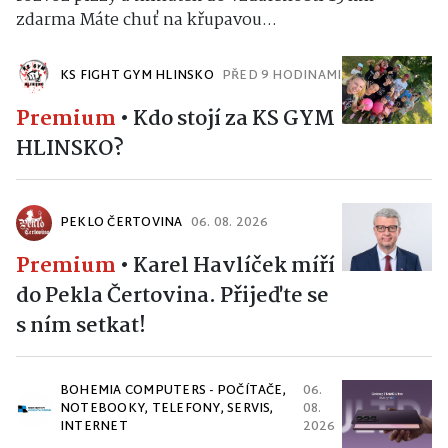
zdarma Máte chuť na křupavou...
KS FIGHT GYM HLINSKO
PŘED 9 HODINAMI
Premium
•
Kdo stojí za KS GYM
HLINSKO?
PEKLO ČERTOVINA
06. 08. 2026
Premium
•
Karel Havlíček míří
do Pekla Čertovina. Přijeďte se
s ním setkat!
BOHEMIA COMPUTERS - POČÍTAČE,
06.
NOTEBOOKY, TELEFONY, SERVIS,
08.
INTERNET
2026