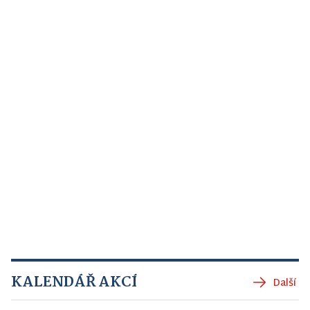
KALENDÁŘ AKCÍ
Další