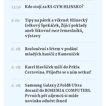
13:56
Kdo stojí za KS GYM HLINSKO?
6:00
Tipy na pátek a víkend: Hlinecký
folkový Špekáček, Žijící poklady
aneb Šikovné ruce řemeslníků,
výstavy
6. 08.
Rozloučení s létem v podání
mladých hasičů z Kameniček
6. 08.
Karel Havlíček míří do Pekla
Čertovina. Přijeďte se s ním setkat!
6. 08.
Samsung Galaxy Z Fold8 Ultra
dorazil do BOHEMIA COMPUTERS.
Prvních pět zájemců si může
novinku odnést ihned