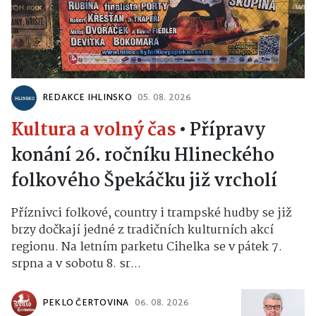
REDAKCE IHLINSKO
05. 08. 2026
Kultura a volný čas
•
Přípravy
konání 26. ročníku Hlineckého
folkového Špekáčku již vrcholí
Příznivci folkové, country i trampské hudby se již
brzy dočkají jedné z tradičních kulturních akcí
regionu. Na letním parketu Cihelka se v pátek 7.
srpna a v sobotu 8. sr...
PEKLO ČERTOVINA
06. 08. 2026