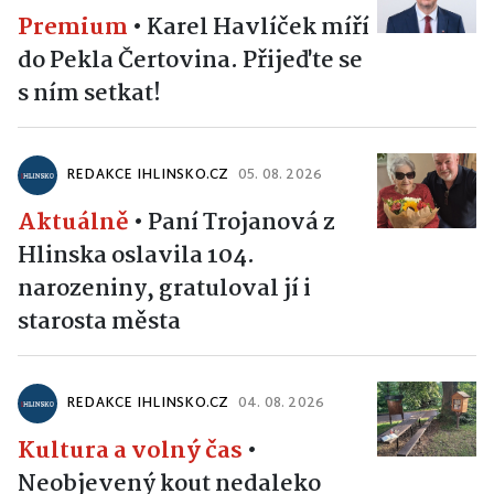
Premium
•
Karel Havlíček míří
do Pekla Čertovina. Přijeďte se
s ním setkat!
REDAKCE IHLINSKO.CZ
05. 08. 2026
Aktuálně
•
Paní Trojanová z
Hlinska oslavila 104.
narozeniny, gratuloval jí i
starosta města
REDAKCE IHLINSKO.CZ
04. 08. 2026
Kultura a volný čas
•
Neobjevený kout nedaleko