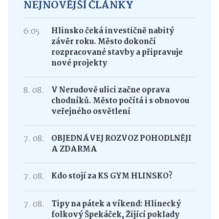
NEJNOVĚJŠÍ ČLÁNKY
6:05
Hlinsko čeká investičně nabitý
závěr roku. Město dokončí
rozpracované stavby a připravuje
nové projekty
8. 08.
V Nerudově ulici začne oprava
chodníků. Město počítá i s obnovou
veřejného osvětlení
7. 08.
OBJEDNÁVEJ ROZVOZ POHODLNĚJI
A ZDARMA
7. 08.
Kdo stojí za KS GYM HLINSKO?
7. 08.
Tipy na pátek a víkend: Hlinecký
folkový Špekáček, Žijící poklady