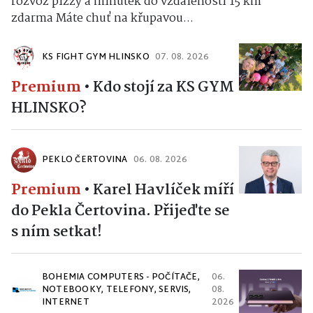
rozvoz pizzy a minutek do vzdálenosti 15 km
zdarma Máte chuť na křupavou...
KS FIGHT GYM HLINSKO
07. 08. 2026
Premium
•
Kdo stojí za KS GYM
HLINSKO?
PEKLO ČERTOVINA
06. 08. 2026
Premium
•
Karel Havlíček míří
do Pekla Čertovina. Přijeďte se
s ním setkat!
BOHEMIA COMPUTERS - POČÍTAČE,
06.
NOTEBOOKY, TELEFONY, SERVIS,
08.
INTERNET
2026