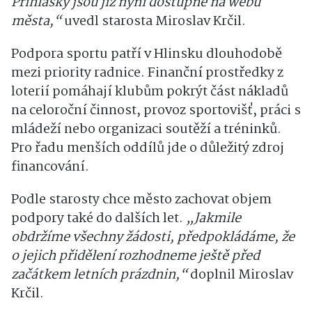
Přihlášky jsou již nyní dostupné na webu
města,“
uvedl starosta
Miroslav Krčil
.
Podpora sportu patří v Hlinsku dlouhodobě
mezi priority radnice. Finanční prostředky z
loterií pomáhají klubům pokrýt část nákladů
na celoroční činnost, provoz sportovišť, práci s
mládeží nebo organizaci soutěží a tréninků.
Pro řadu menších oddílů jde o důležitý zdroj
financování.
Podle starosty chce město zachovat objem
podpory také do dalších let.
„Jakmile
obdržíme všechny žádosti, předpokládáme, že
o jejich přidělení rozhodneme ještě před
začátkem letních prázdnin,“
doplnil Miroslav
Krčil.