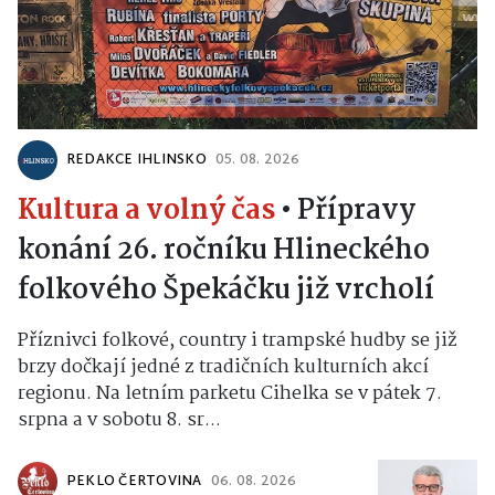
REDAKCE IHLINSKO
05. 08. 2026
Kultura a volný čas
•
Přípravy
konání 26. ročníku Hlineckého
folkového Špekáčku již vrcholí
Příznivci folkové, country i trampské hudby se již
brzy dočkají jedné z tradičních kulturních akcí
regionu. Na letním parketu Cihelka se v pátek 7.
srpna a v sobotu 8. sr...
PEKLO ČERTOVINA
06. 08. 2026