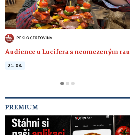
PEKLO ČERTOVINA
Audience u Lucifera s neomezeným raute
21. 08.
PREMIUM