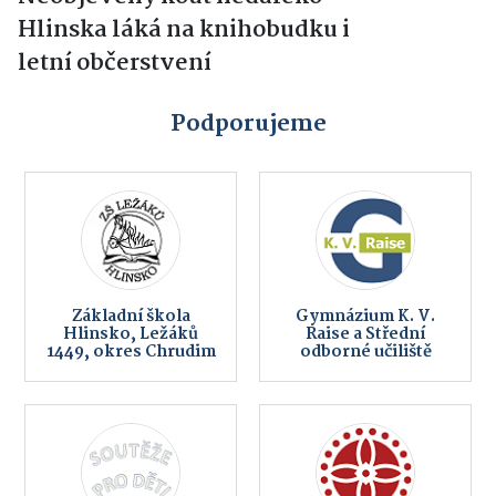
Hlinska láká na knihobudku i
letní občerstvení
Podporujeme
Základní škola
Gymnázium K. V.
Hlinsko, Ležáků
Raise a Střední
1449, okres Chrudim
odborné učiliště