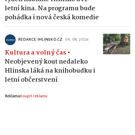
letní kina. Na programu bude
pohádka i nová česká komedie
REDAKCE IHLINSKO.CZ
04. 08. 2026
Kultura a volný čas
•
Neobjevený kout nedaleko
Hlinska láká na knihobudku i
letní občerstvení
Reklama
Koupit reklamu