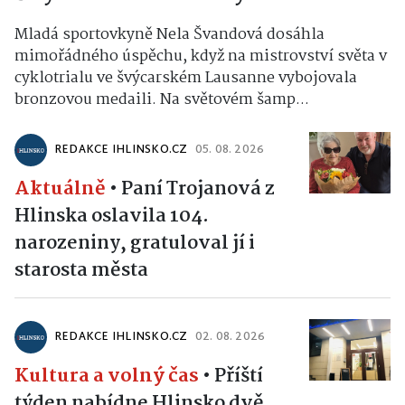
Mladá sportovkyně Nela Švandová dosáhla
mimořádného úspěchu, když na mistrovství světa v
cyklotrialu ve švýcarském Lausanne vybojovala
bronzovou medaili. Na světovém šamp...
REDAKCE IHLINSKO.CZ
05. 08. 2026
Aktuálně
•
Paní Trojanová z
Hlinska oslavila 104.
narozeniny, gratuloval jí i
starosta města
REDAKCE IHLINSKO.CZ
02. 08. 2026
Kultura a volný čas
•
Příští
týden nabídne Hlinsko dvě