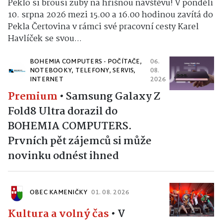
Peklo si brousí zuby na hříšnou návštěvu! V pondělí
10. srpna 2026 mezi 15.00 a 16.00 hodinou zavítá do
Pekla Čertovina v rámci své pracovní cesty Karel
Havlíček se svou...
BOHEMIA COMPUTERS - POČÍTAČE,
06.
NOTEBOOKY, TELEFONY, SERVIS,
08.
INTERNET
2026
Premium
•
Samsung Galaxy Z
Fold8 Ultra dorazil do
BOHEMIA COMPUTERS.
Prvních pět zájemců si může
novinku odnést ihned
OBEC KAMENIČKY
01. 08. 2026
Kultura a volný čas
•
V