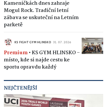
Kameničkách dnes zahraje
Mogul Rock. Tradiční letní
zábava se uskuteční na Letním
parketě
KS FIGHT GYM HLINSKO
31. 07. 2026
Premium
•
KS GYM HLINSKO –
místo, kde si najde cestu ke
sportu opravdu každý
NEJČTENĚJŠÍ