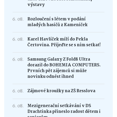
výstavy
6. 08.
Rozloučení s létem v podání
mladých hasičů z Kameniček
6. 08.
Karel Havlíček míří do Pekla
Čertovina. Přijeďte se s ním setkat!
6. 08.
Samsung Galaxy Z Fold8 Ultra
dorazil do BOHEMIA COMPUTERS.
Prvních pět zájemců si může
novinku odnést ihned
6. 08.
Zájmové kroužky na ZŠ Resslova
6. 08.
Mezigenerační setkávání v DS
Drachtinka přineslo radost dětem i