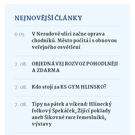
NEJNOVĚJŠÍ ČLÁNKY
6:05
V Nerudově ulici začne oprava
chodníků. Město počítá i s obnovou
veřejného osvětlení
7. 08.
OBJEDNÁVEJ ROZVOZ POHODLNĚJI
A ZDARMA
7. 08.
Kdo stojí za KS GYM HLINSKO?
7. 08.
Tipy na pátek a víkend: Hlinecký
folkový Špekáček, Žijící poklady
aneb Šikovné ruce řemeslníků,
výstavy