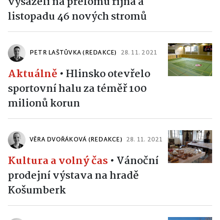
vysázeli na přelomu října a
listopadu 46 nových stromů
PETR LAŠTŮVKA (REDAKCE)
28. 11. 2021
Aktuálně
•
Hlinsko otevřelo
sportovní halu za téměř 100
milionů korun
VĚRA DVOŘÁKOVÁ (REDAKCE)
28. 11. 2021
Kultura a volný čas
•
Vánoční
prodejní výstava na hradě
Košumberk