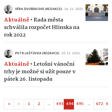
VĚRA DVOŘÁKOVÁ (REDAKCE)
26. 11. 2021
Aktuálně
•
Rada města
schválila rozpočet Hlinska na
rok 2022
PETR LAŠTŮVKA (REDAKCE)
25. 11. 2021
Aktuálně
•
Letošní vánoční
trhy je možné si užít pouze v
pátek 26. listopadu
«
‹
1
2
...
493
494
495
...
672
67