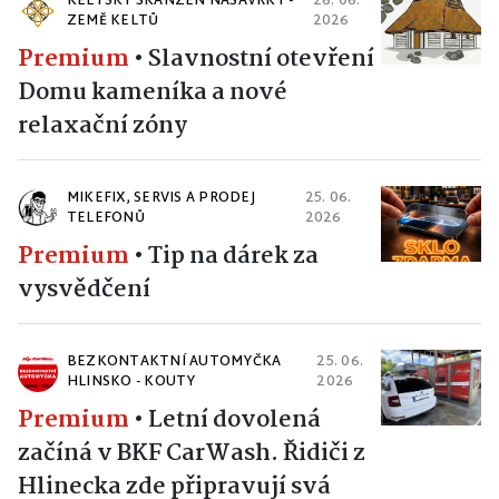
KELTSKÝ SKANZEN NASAVRKY -
26. 06.
ZEMĚ KELTŮ
2026
Premium
•
Slavnostní otevření
Domu kameníka a nové
relaxační zóny
MIKEFIX, SERVIS A PRODEJ
25. 06.
TELEFONŮ
2026
Premium
•
Tip na dárek za
vysvědčení
BEZKONTAKTNÍ AUTOMYČKA
25. 06.
HLINSKO - KOUTY
2026
Premium
•
Letní dovolená
začíná v BKF CarWash. Řidiči z
Hlinecka zde připravují svá