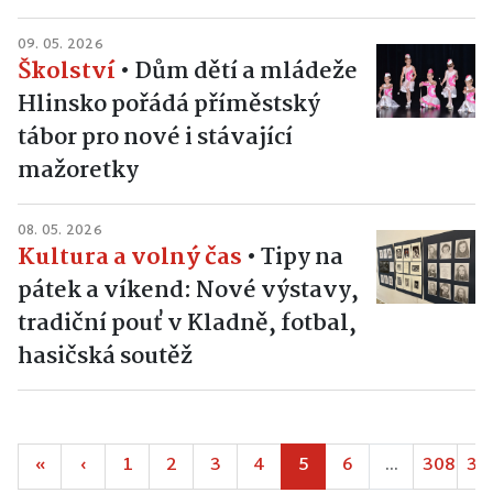
09. 05. 2026
Školství
•
Dům dětí a mládeže
Hlinsko pořádá příměstský
tábor pro nové i stávající
mažoretky
08. 05. 2026
Kultura a volný čas
•
Tipy na
pátek a víkend: Nové výstavy,
tradiční pouť v Kladně, fotbal,
hasičská soutěž
«
‹
1
2
3
4
5
6
...
308
30