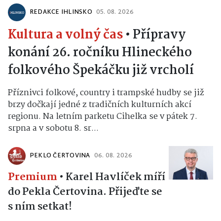
REDAKCE IHLINSKO
05. 08. 2026
Kultura a volný čas
•
Přípravy
konání 26. ročníku Hlineckého
folkového Špekáčku již vrcholí
Příznivci folkové, country i trampské hudby se již
brzy dočkají jedné z tradičních kulturních akcí
regionu. Na letním parketu Cihelka se v pátek 7.
srpna a v sobotu 8. sr...
PEKLO ČERTOVINA
06. 08. 2026
Premium
•
Karel Havlíček míří
do Pekla Čertovina. Přijeďte se
s ním setkat!