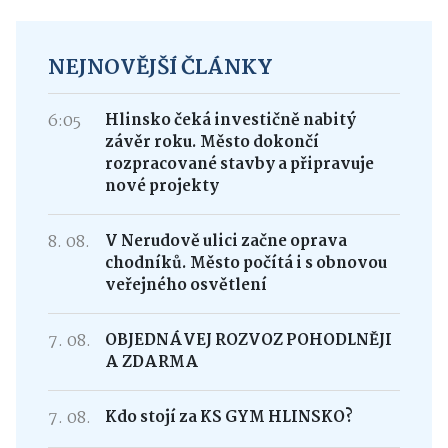
NEJNOVĚJŠÍ ČLÁNKY
6:05
Hlinsko čeká investičně nabitý
závěr roku. Město dokončí
rozpracované stavby a připravuje
nové projekty
8. 08.
V Nerudově ulici začne oprava
chodníků. Město počítá i s obnovou
veřejného osvětlení
7. 08.
OBJEDNÁVEJ ROZVOZ POHODLNĚJI
A ZDARMA
7. 08.
Kdo stojí za KS GYM HLINSKO?