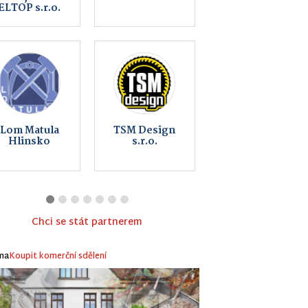
Jatky Český
Elektro Bureš
Brod a.s. |
s.r.o
Hlinsko
Chci se stát partnerem
ma
Koupit komerční sdělení