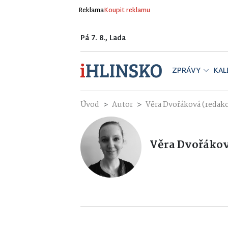
Reklama
Koupit reklamu
Pá 7. 8., Lada
ZPRÁVY
KAL
Úvod
Autor
Věra Dvořáková (redak
Věra Dvořákov