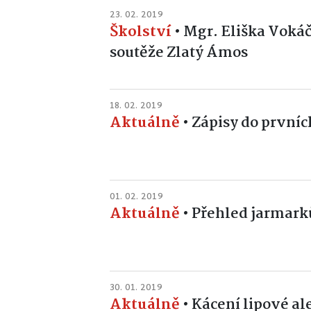
23. 02. 2019
Školství
•
Mgr. Eliška Vokáč
soutěže Zlatý Ámos
18. 02. 2019
Aktuálně
•
Zápisy do prvních
01. 02. 2019
Aktuálně
•
Přehled jarmarků
30. 01. 2019
Aktuálně
•
Kácení lipové al