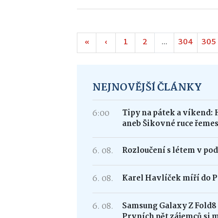
«
‹
1
2
...
304
305
NEJNOVĚJŠÍ ČLÁNKY
6:00
Tipy na pátek a víkend: 
aneb Šikovné ruce řemes
6. 08.
Rozloučení s létem v po
6. 08.
Karel Havlíček míří do P
6. 08.
Samsung Galaxy Z Fold
Prvních pět zájemců si 