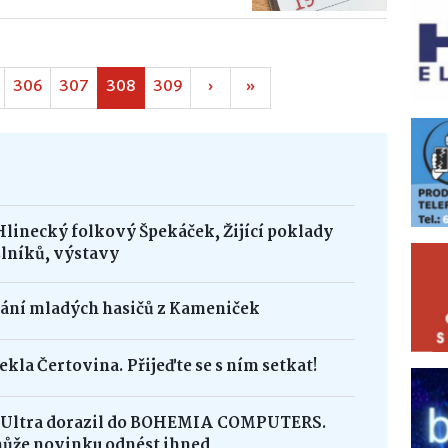
306
307
308
309
›
»
Hlinecký folkový Špekáček, Žijící poklady
lníků, výstavy
dání mladých hasičů z Kameniček
ekla Čertovina. Přijeďte se s ním setkat!
8 Ultra dorazil do BOHEMIA COMPUTERS.
může novinku odnést ihned