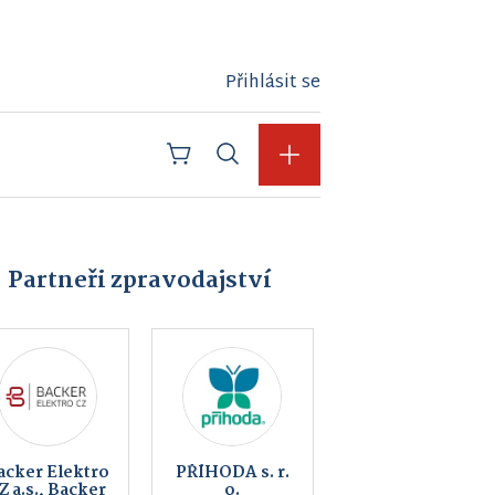
Přihlásit se
Partneři zpravodajství
Pujc-auto.cz
Peklo
Čertovina