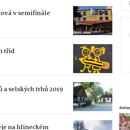
ová v semifinále
 tříd
 a selských trhů 2019
Rekla
eje na hlineckém