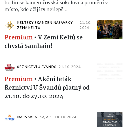
hodin se kameničovská sokolovna promění v
místo, kde ožijí ty nejlepš...
KELTSKÝ SKANZEN NASAVRKY -
21. 10.
ZEMĚ KELTŮ
2024
Premium
•
V Zemi Keltů se
chystá Samhain!
ŘEZNICTVÍ U ŠVANDŮ
21. 10. 2024
Premium
•
Akční leták
Řeznictví U Švandů platný od
21.10. do 27.10. 2024
MARS SVRATKA, A.S.
18. 10. 2024