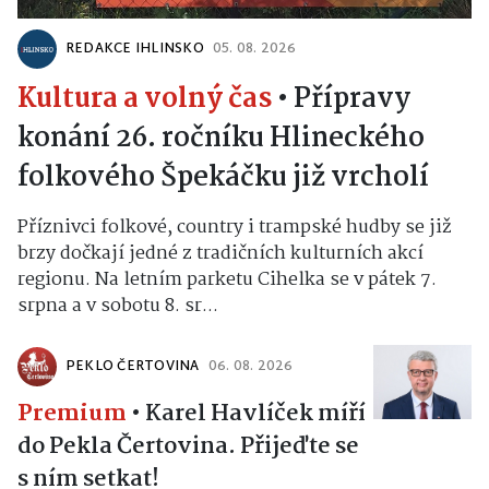
REDAKCE IHLINSKO
05. 08. 2026
Kultura a volný čas
•
Přípravy
konání 26. ročníku Hlineckého
folkového Špekáčku již vrcholí
Příznivci folkové, country i trampské hudby se již
brzy dočkají jedné z tradičních kulturních akcí
regionu. Na letním parketu Cihelka se v pátek 7.
srpna a v sobotu 8. sr...
PEKLO ČERTOVINA
06. 08. 2026
Premium
•
Karel Havlíček míří
do Pekla Čertovina. Přijeďte se
s ním setkat!