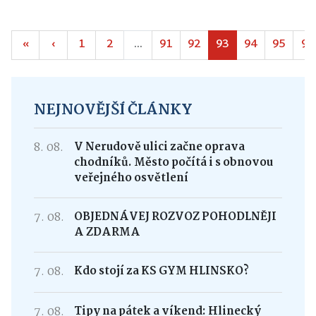
«
‹
1
2
...
91
92
93
94
95
96
NEJNOVĚJŠÍ ČLÁNKY
8. 08.
V Nerudově ulici začne oprava
chodníků. Město počítá i s obnovou
veřejného osvětlení
7. 08.
OBJEDNÁVEJ ROZVOZ POHODLNĚJI
A ZDARMA
7. 08.
Kdo stojí za KS GYM HLINSKO?
7. 08.
Tipy na pátek a víkend: Hlinecký