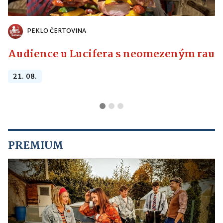
PEKLO ČERTOVINA
Audience u Lucifera s neomezeným raute
21. 08.
PREMIUM