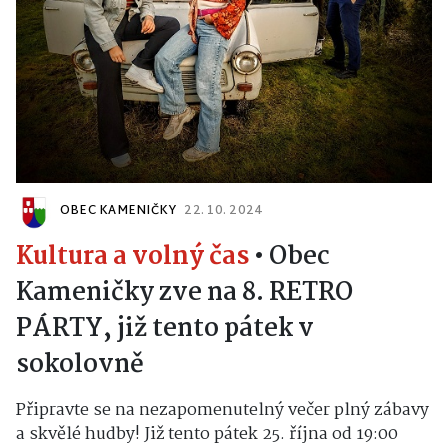
OBEC KAMENIČKY
22. 10. 2024
Kultura a volný čas
•
Obec
Kameničky zve na 8. RETRO
PÁRTY, již tento pátek v
sokolovně
Připravte se na nezapomenutelný večer plný zábavy
a skvělé hudby! Již tento pátek 25. října od 19:00