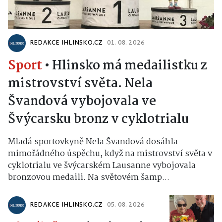
REDAKCE IHLINSKO.CZ
01. 08. 2026
Sport
•
Hlinsko má medailistku z
mistrovství světa. Nela
Švandová vybojovala ve
Švýcarsku bronz v cyklotrialu
Mladá sportovkyně Nela Švandová dosáhla
mimořádného úspěchu, když na mistrovství světa v
cyklotrialu ve švýcarském Lausanne vybojovala
bronzovou medaili. Na světovém šamp...
REDAKCE IHLINSKO.CZ
05. 08. 2026