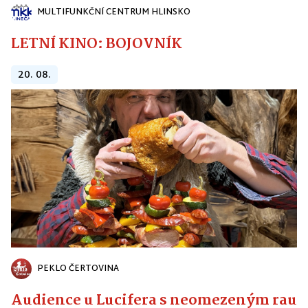
MULTIFUNKČNÍ CENTRUM HLINSKO
LETNÍ KINO: BOJOVNÍK
20. 08.
PEKLO ČERTOVINA
Audience u Lucifera s neomezeným raute