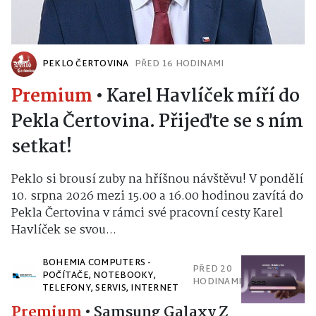
PEKLO ČERTOVINA
PŘED 16 HODINAMI
Premium
•
Karel Havlíček míří do
Pekla Čertovina. Přijeďte se s ním
setkat!
Peklo si brousí zuby na hříšnou návštěvu! V pondělí
10. srpna 2026 mezi 15.00 a 16.00 hodinou zavítá do
Pekla Čertovina v rámci své pracovní cesty Karel
Havlíček se svou...
BOHEMIA COMPUTERS -
PŘED 20
POČÍTAČE, NOTEBOOKY,
HODINAMI
TELEFONY, SERVIS, INTERNET
Premium
•
Samsung Galaxy Z