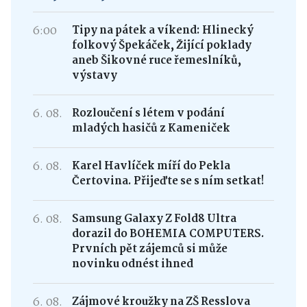
6:00
Tipy na pátek a víkend: Hlinecký
folkový Špekáček, Žijící poklady
aneb Šikovné ruce řemeslníků,
výstavy
6. 08.
Rozloučení s létem v podání
mladých hasičů z Kameniček
6. 08.
Karel Havlíček míří do Pekla
Čertovina. Přijeďte se s ním setkat!
6. 08.
Samsung Galaxy Z Fold8 Ultra
dorazil do BOHEMIA COMPUTERS.
Prvních pět zájemců si může
novinku odnést ihned
6. 08.
Zájmové kroužky na ZŠ Resslova