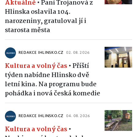
Aktuálně
•
Paní Trojanová z
Hlinska oslavila 104.
narozeniny, gratuloval jí i
starosta města
REDAKCE IHLINSKO.CZ
02. 08. 2026
Kultura a volný čas
•
Příští
týden nabídne Hlinsko dvě
letní kina. Na programu bude
pohádka i nová česká komedie
REDAKCE IHLINSKO.CZ
04. 08. 2026
Kultura a volný čas
•