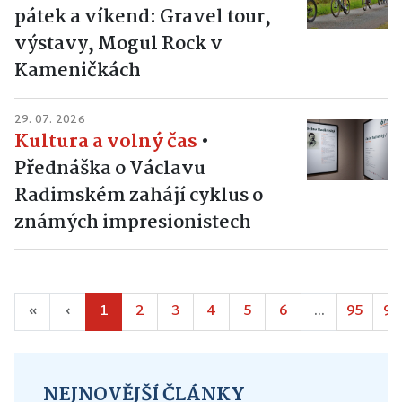
pátek a víkend: Gravel tour,
výstavy, Mogul Rock v
Kameničkách
29. 07. 2026
Kultura a volný čas
•
Přednáška o Václavu
Radimském zahájí cyklus o
známých impresionistech
«
‹
1
2
3
4
5
6
...
95
96
NEJNOVĚJŠÍ ČLÁNKY