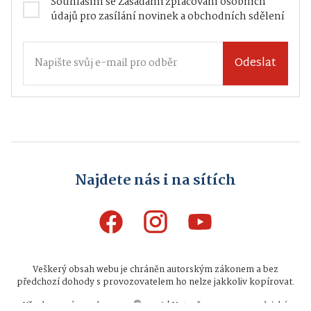
Souhlasím se
Zásadami zpracování osobních
údajů
pro zasílání novinek a obchodních sdělení
Odeslat
Najdete nás i na sítích
Veškerý obsah webu je chráněn autorským zákonem a bez
předchozí dohody s provozovatelem ho nelze jakkoliv kopírovat.
Všechna práva vyhrazena © 2026 | Vytvořeno na zpravodajské