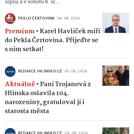
srpna a v sobotu 8. sr...
PEKLO ČERTOVINA
06. 08. 2026
Premium
•
Karel Havlíček míří
do Pekla Čertovina. Přijeďte se
s ním setkat!
REDAKCE IHLINSKO.CZ
05. 08. 2026
Aktuálně
•
Paní Trojanová z
Hlinska oslavila 104.
narozeniny, gratuloval jí i
starosta města
REDAKCE IHLINSKO.CZ
04. 08. 2026