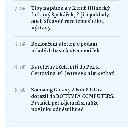
7. 08.
Tipy na pátek a víkend: Hlinecký
folkový Špekáček, Žijící poklady
aneb Šikovné ruce řemeslníků,
výstavy
6. 08.
Rozloučení s létem v podání
mladých hasičů z Kameniček
6. 08.
Karel Havlíček míří do Pekla
Čertovina. Přijeďte se s ním setkat!
6. 08.
Samsung Galaxy Z Fold8 Ultra
dorazil do BOHEMIA COMPUTERS.
Prvních pět zájemců si může
novinku odnést ihned