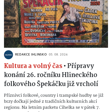
REDAKCE IHLINSKO
05. 08. 2026
Kultura a volný čas
•
Přípravy
konání 26. ročníku Hlineckého
folkového Špekáčku již vrcholí
Příznivci folkové, country i trampské hudby se již
brzy dočkají jedné z tradičních kulturních akcí
regionu. Na letním parketu Cihelka se v pátek 7.