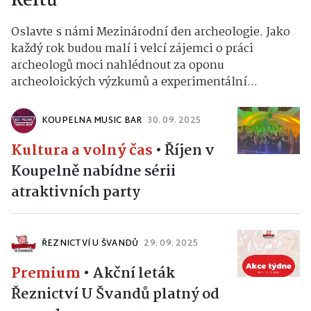
Keltů
Oslavte s námi Mezinárodní den archeologie. Jako
každý rok budou malí i velcí zájemci o práci
archeologů moci nahlédnout za oponu
archeoloických výzkumů a experimentální...
KOUPELNA MUSIC BAR
30. 09. 2025
Kultura a volný čas
•
Říjen v
Koupelně nabídne sérii
atraktivních party
ŘEZNICTVÍ U ŠVANDŮ
29. 09. 2025
Premium
•
Akční leták
Řeznictví U Švandů platný od