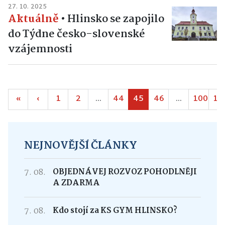
27. 10. 2025
Aktuálně
•
Hlinsko se zapojilo
do Týdne česko-slovenské
vzájemnosti
«
‹
1
2
...
44
45
46
...
100
10
NEJNOVĚJŠÍ ČLÁNKY
7. 08.
OBJEDNÁVEJ ROZVOZ POHODLNĚJI
A ZDARMA
7. 08.
Kdo stojí za KS GYM HLINSKO?