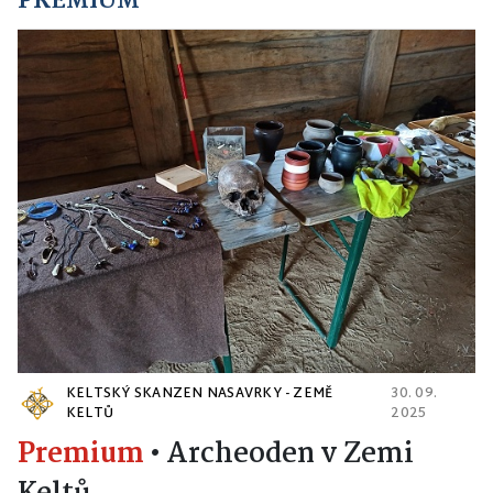
PREMIUM
KELTSKÝ SKANZEN NASAVRKY - ZEMĚ
30. 09.
KELTŮ
2025
Premium
•
Archeoden v Zemi