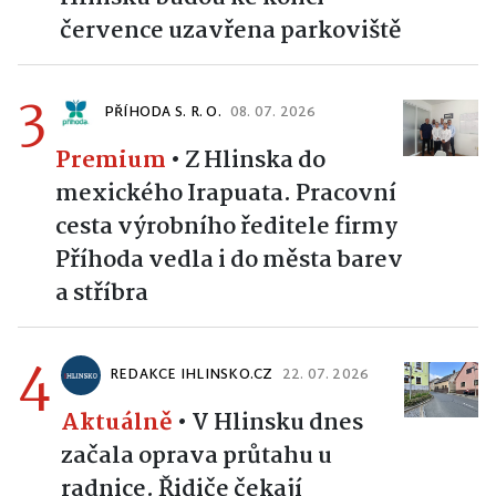
července uzavřena parkoviště
3
PŘÍHODA S. R. O.
08. 07. 2026
Premium
•
Z Hlinska do
mexického Irapuata. Pracovní
cesta výrobního ředitele firmy
Příhoda vedla i do města barev
a stříbra
4
REDAKCE IHLINSKO.CZ
22. 07. 2026
Aktuálně
•
V Hlinsku dnes
začala oprava průtahu u
radnice. Řidiče čekají