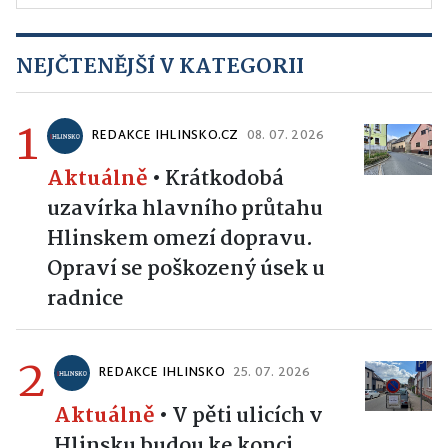
NEJČTENĚJŠÍ V KATEGORII
1
REDAKCE IHLINSKO.CZ
08. 07. 2026
Aktuálně
•
Krátkodobá
uzavírka hlavního průtahu
Hlinskem omezí dopravu.
Opraví se poškozený úsek u
radnice
2
REDAKCE IHLINSKO
25. 07. 2026
Aktuálně
•
V pěti ulicích v
Hlinsku budou ke konci