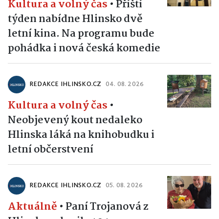
Kultura a volný čas
•
Příští
týden nabídne Hlinsko dvě
letní kina. Na programu bude
pohádka i nová česká komedie
REDAKCE IHLINSKO.CZ
04. 08. 2026
Kultura a volný čas
•
Neobjevený kout nedaleko
Hlinska láká na knihobudku i
letní občerstvení
REDAKCE IHLINSKO.CZ
05. 08. 2026
Aktuálně
•
Paní Trojanová z