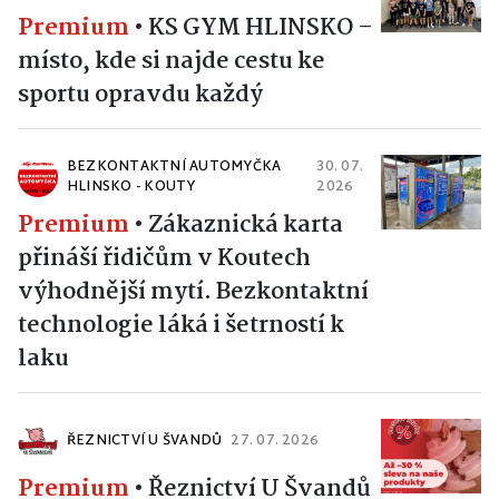
Premium
•
KS GYM HLINSKO –
místo, kde si najde cestu ke
sportu opravdu každý
BEZKONTAKTNÍ AUTOMYČKA
30. 07.
HLINSKO - KOUTY
2026
Premium
•
Zákaznická karta
přináší řidičům v Koutech
výhodnější mytí. Bezkontaktní
technologie láká i šetrností k
laku
ŘEZNICTVÍ U ŠVANDŮ
27. 07. 2026
Premium
•
Řeznictví U Švandů