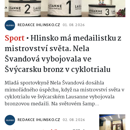
REDAKCE IHLINSKO.CZ
01. 08. 2026
Sport
•
Hlinsko má medailistku z
mistrovství světa. Nela
Švandová vybojovala ve
Švýcarsku bronz v cyklotrialu
Mladá sportovkyně Nela Švandová dosáhla
mimořádného úspěchu, když na mistrovství světa v
cyklotrialu ve švýcarském Lausanne vybojovala
bronzovou medaili. Na světovém šamp...
REDAKCE IHLINSKO.CZ
02. 08. 2026