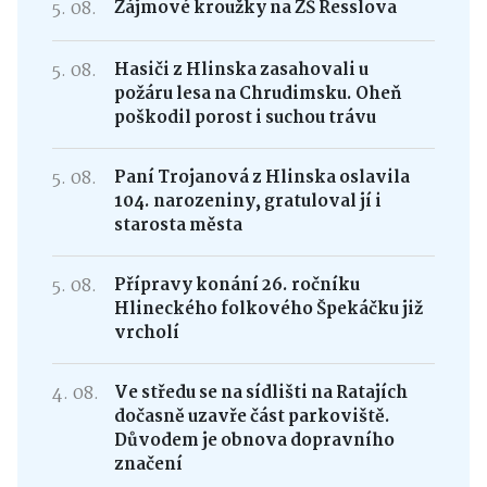
5. 08.
Zájmové kroužky na ZŠ Resslova
5. 08.
Hasiči z Hlinska zasahovali u
požáru lesa na Chrudimsku. Oheň
poškodil porost i suchou trávu
5. 08.
Paní Trojanová z Hlinska oslavila
104. narozeniny, gratuloval jí i
starosta města
5. 08.
Přípravy konání 26. ročníku
Hlineckého folkového Špekáčku již
vrcholí
4. 08.
Ve středu se na sídlišti na Ratajích
dočasně uzavře část parkoviště.
Důvodem je obnova dopravního
značení