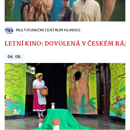
MULTIFUNKČNÍ CENTRUM HLINSKO
LETNÍ KINO: DOVOLENÁ V ČESKÉM RÁJI
06. 08.