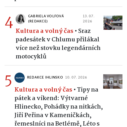
4
GABRIELA VOLFOVÁ
13. 07.
(REDAKCE)
2026
Kultura a volný čas
•
Sraz
padesátek v Chlumu přilákal
více než stovku legendárních
motocyklů
5
REDAKCE IHLINSKO
10. 07. 2026
Kultura a volný čas
•
Tipy na
pátek a víkend: Výtvarné
Hlinecko, Pohádky na nitkách,
Jiří Peřina v Kameničkách,
řemeslníci na Betlémě, Léto s