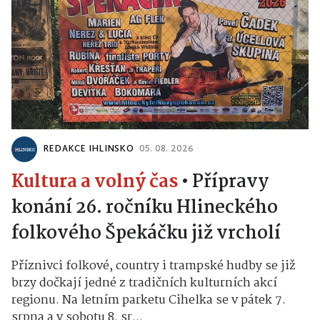
REDAKCE IHLINSKO
05. 08. 2026
Kultura a volný čas
•
Přípravy
konání 26. ročníku Hlineckého
folkového Špekáčku již vrcholí
Příznivci folkové, country i trampské hudby se již
brzy dočkají jedné z tradičních kulturních akcí
regionu. Na letním parketu Cihelka se v pátek 7.
srpna a v sobotu 8. sr...