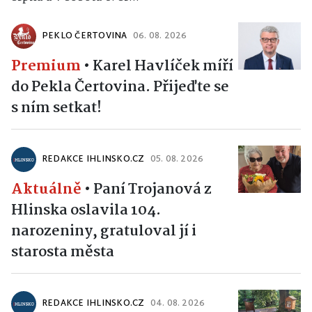
PEKLO ČERTOVINA
06. 08. 2026
Premium
•
Karel Havlíček míří
do Pekla Čertovina. Přijeďte se
s ním setkat!
REDAKCE IHLINSKO.CZ
05. 08. 2026
Aktuálně
•
Paní Trojanová z
Hlinska oslavila 104.
narozeniny, gratuloval jí i
starosta města
REDAKCE IHLINSKO.CZ
04. 08. 2026