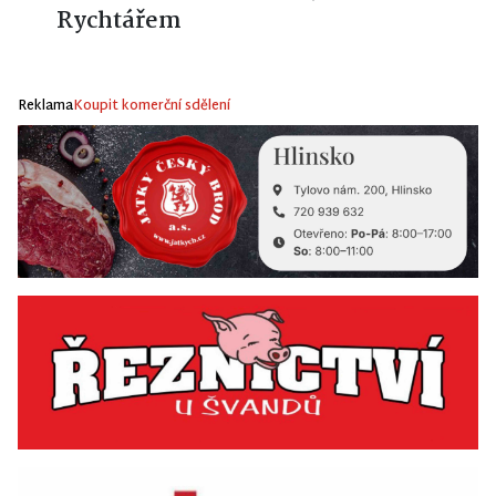
Rychtářem
Reklama
Koupit komerční sdělení