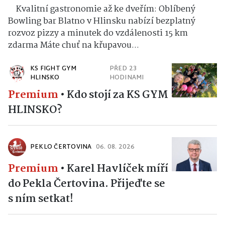
Kvalitní gastronomie až ke dveřím: Oblíbený
Bowling bar Blatno v Hlinsku nabízí bezplatný
rozvoz pizzy a minutek do vzdálenosti 15 km
zdarma Máte chuť na křupavou...
KS FIGHT GYM
PŘED 23
HLINSKO
HODINAMI
Premium
•
Kdo stojí za KS GYM
HLINSKO?
PEKLO ČERTOVINA
06. 08. 2026
Premium
•
Karel Havlíček míří
do Pekla Čertovina. Přijeďte se
s ním setkat!