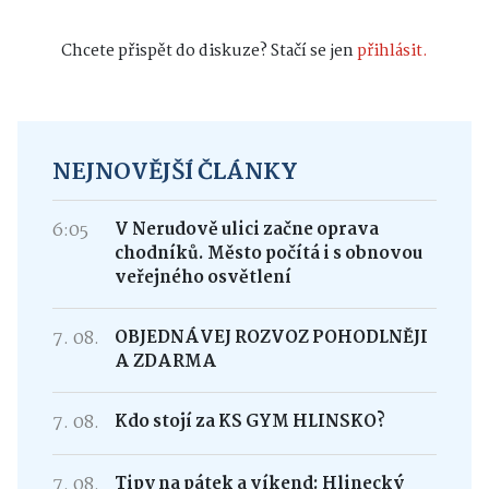
Chcete přispět do diskuze? Stačí se jen
přihlásit.
NEJNOVĚJŠÍ ČLÁNKY
6:05
V Nerudově ulici začne oprava
chodníků. Město počítá i s obnovou
veřejného osvětlení
7. 08.
OBJEDNÁVEJ ROZVOZ POHODLNĚJI
A ZDARMA
7. 08.
Kdo stojí za KS GYM HLINSKO?
7. 08.
Tipy na pátek a víkend: Hlinecký