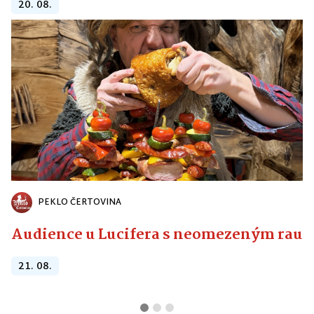
20. 08.
PEKLO ČERTOVINA
Audience u Lucifera s neomezeným raute
21. 08.