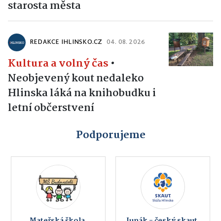
starosta města
REDAKCE IHLINSKO.CZ
04. 08. 2026
Kultura a volný čas
•
Neobjevený kout nedaleko
Hlinska láká na knihobudku i
letní občerstvení
Podporujeme
Mateřská škola,
Junák - český skaut,