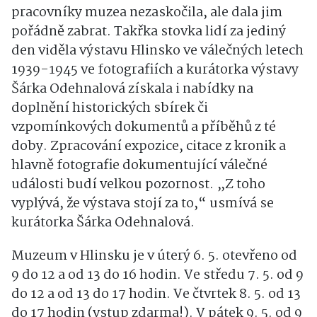
pracovníky muzea nezaskočila, ale dala jim
pořádně zabrat. Takřka stovka lidí za jediný
den viděla výstavu Hlinsko ve válečných letech
1939-1945 ve fotografiích a kurátorka výstavy
Šárka Odehnalová získala i nabídky na
doplnění historických sbírek či
vzpomínkových dokumentů a příběhů z té
doby. Zpracování expozice, citace z kronik a
hlavně fotografie dokumentující válečné
události budí velkou pozornost. „Z toho
vyplývá, že výstava stojí za to,“ usmívá se
kurátorka Šárka Odehnalová.
Muzeum v Hlinsku je v úterý 6. 5. otevřeno od
9 do 12 a od 13 do 16 hodin. Ve středu 7. 5. od 9
do 12 a od 13 do 17 hodin. Ve čtvrtek 8. 5. od 13
do 17 hodin (vstup zdarma!). V pátek 9. 5. od 9