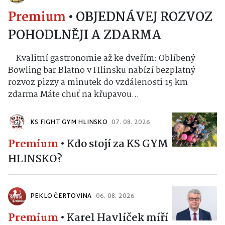
Premium
•
OBJEDNÁVEJ ROZVOZ
POHODLNĚJI A ZDARMA
Kvalitní gastronomie až ke dveřím: Oblíbený
Bowling bar Blatno v Hlinsku nabízí bezplatný
rozvoz pizzy a minutek do vzdálenosti 15 km
zdarma Máte chuť na křupavou...
KS FIGHT GYM HLINSKO
07. 08. 2026
Premium
•
Kdo stojí za KS GYM
HLINSKO?
PEKLO ČERTOVINA
06. 08. 2026
Premium
•
Karel Havlíček míří