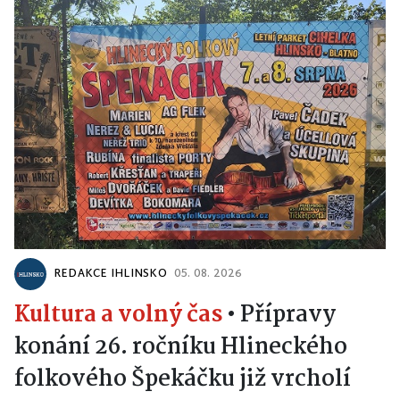
REDAKCE IHLINSKO
05. 08. 2026
Kultura a volný čas
•
Přípravy
konání 26. ročníku Hlineckého
folkového Špekáčku již vrcholí