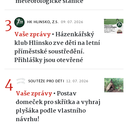
meteorologické stanice
3
HK HLINSKO, Z.S.
09. 07. 2026
Vaše zprávy
•
Házenkářský
klub Hlinsko zve děti na letní
příměstské soustředění.
Přihlášky jsou otevřené
4
SOUTĚŽE PRO DĚTI
12. 07. 2026
Vaše zprávy
•
Postav
domeček pro skřítka a vyhraj
plyšáka podle vlastního
návrhu!