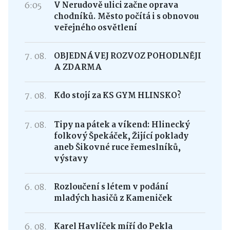
6:05
V Nerudově ulici začne oprava
chodníků. Město počítá i s obnovou
veřejného osvětlení
7. 08.
OBJEDNÁVEJ ROZVOZ POHODLNĚJI
A ZDARMA
7. 08.
Kdo stojí za KS GYM HLINSKO?
7. 08.
Tipy na pátek a víkend: Hlinecký
folkový Špekáček, Žijící poklady
aneb Šikovné ruce řemeslníků,
výstavy
6. 08.
Rozloučení s létem v podání
mladých hasičů z Kameniček
6. 08.
Karel Havlíček míří do Pekla