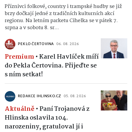
Příznivci folkové, country i trampské hudby se již
brzy dočkají jedné z tradičních kulturních akcí
regionu. Na letním parketu Cihelka se v pátek 7.
srpna a v sobotu 8. sr...
PEKLO ČERTOVINA
06. 08. 2026
Premium
•
Karel Havlíček míří
do Pekla Čertovina. Přijeďte se
s ním setkat!
REDAKCE IHLINSKO.CZ
05. 08. 2026
Aktuálně
•
Paní Trojanová z
Hlinska oslavila 104.
narozeniny, gratuloval jí i