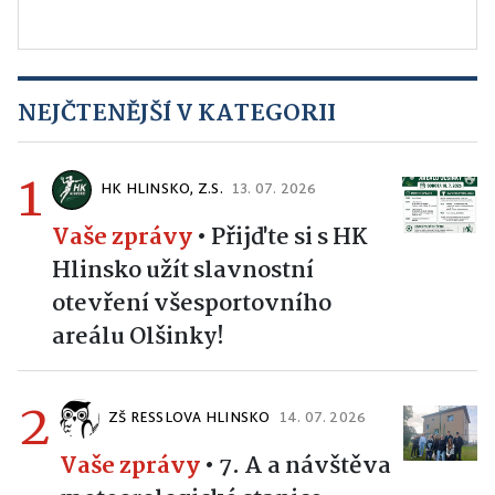
NEJČTENĚJŠÍ V KATEGORII
1
HK HLINSKO, Z.S.
13. 07. 2026
Vaše zprávy
•
Přijďte si s HK
Hlinsko užít slavnostní
otevření všesportovního
areálu Olšinky!
2
ZŠ RESSLOVA HLINSKO
14. 07. 2026
Vaše zprávy
•
7. A a návštěva