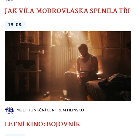
JAK VÍLA MODROVLÁSKA SPLNILA TŘI PŘ
19. 08.
MULTIFUNKČNÍ CENTRUM HLINSKO
LETNÍ KINO: BOJOVNÍK