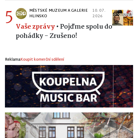
5
MĚSTSKÉ MUZEUM A GALERIE
10. 07.
HLINSKO
2026
Vaše zprávy
•
Pojďme spolu do
pohádky - Zrušeno!
Reklama
Koupit komerční sdělení