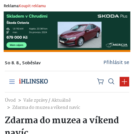
Reklama
Koupit reklamu
Přihlásit se
So 8. 8., Soběslav
/
Úvod
Vaše zprávy
Aktuálně
Zdarma do muzea a víkend navíc
Zdarma do muzea a víkend
navíc