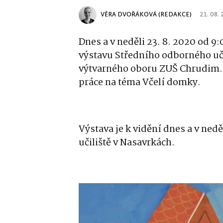
VĚRA DVOŘÁKOVÁ (REDAKCE)
21. 08.
Dnes a v neděli 23. 8. 2020 od 9
výstavu Středního odborného uči
výtvarného oboru ZUŠ Chrudim. O
práce na téma Včelí domky.
Výstava je k vidění dnes a v nedě
učiliště v Nasavrkách.