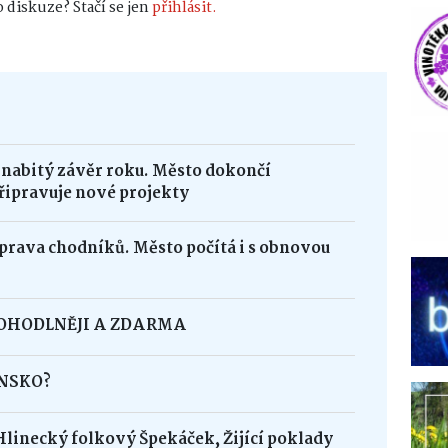
 diskuze? Stačí se jen
přihlásit.
 nabitý závěr roku. Město dokončí
řipravuje nové projekty
oprava chodníků. Město počítá i s obnovou
POHODLNĚJI A ZDARMA
INSKO?
Hlinecký folkový Špekáček, Žijící poklady