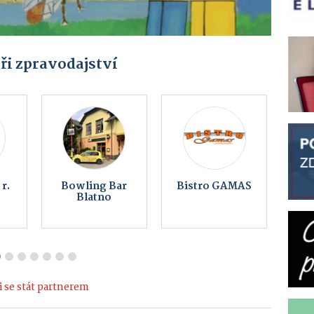
ři zpravodajství
Keltský
Vaše reklama
a
skanzen
zde od 990 Kč
Nasavrky -
Země Keltů
 se stát partnerem