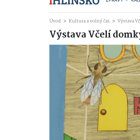
ZPRÁVY
KAL
Úvod
Kultura a volný čas
Výstava V
Výstava Včelí domk