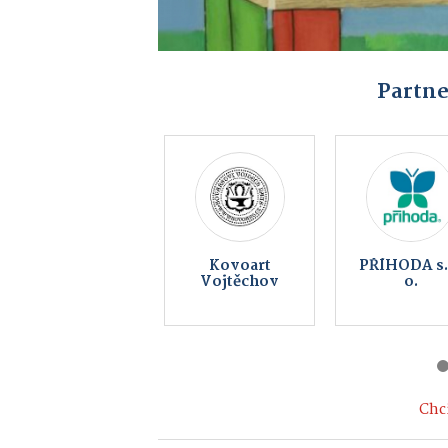
Partne
Koupelna
Peklo
music bar
Čertovin
Chci