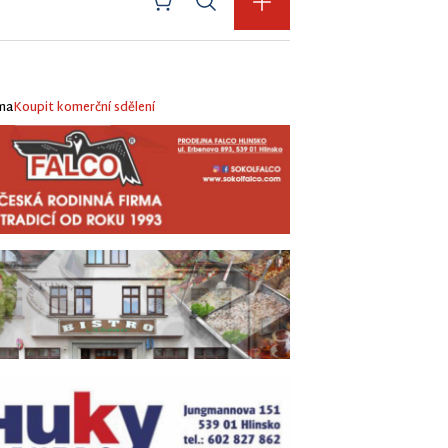
ma
Koupit komerční sdělení