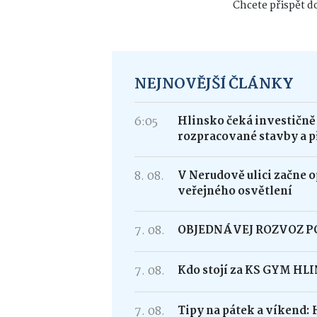
Chcete přispět do
NEJNOVĚJŠÍ ČLÁNKY
6:05
Hlinsko čeká investičně
rozpracované stavby a p
8. 08.
V Nerudově ulici začne 
veřejného osvětlení
7. 08.
OBJEDNÁVEJ ROZVOZ 
7. 08.
Kdo stojí za KS GYM HL
7. 08.
Tipy na pátek a víkend: 