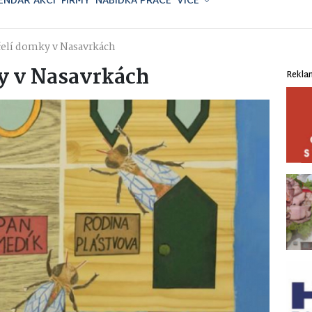
ENDÁŘ AKCÍ
FIRMY
NABÍDKA PRÁCE
VÍCE
čelí domky v Nasavrkách
y v Nasavrkách
Rekla