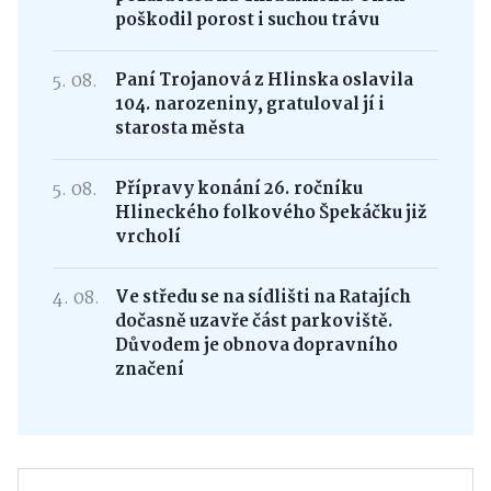
poškodil porost i suchou trávu
5. 08.
Paní Trojanová z Hlinska oslavila
104. narozeniny, gratuloval jí i
starosta města
5. 08.
Přípravy konání 26. ročníku
Hlineckého folkového Špekáčku již
vrcholí
4. 08.
Ve středu se na sídlišti na Ratajích
dočasně uzavře část parkoviště.
Důvodem je obnova dopravního
značení