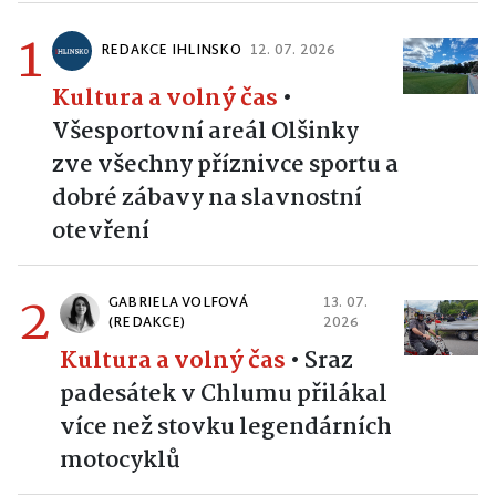
1
REDAKCE IHLINSKO
12. 07. 2026
Kultura a volný čas
•
Všesportovní areál Olšinky
zve všechny příznivce sportu a
dobré zábavy na slavnostní
otevření
2
GABRIELA VOLFOVÁ
13. 07.
(REDAKCE)
2026
Kultura a volný čas
•
Sraz
padesátek v Chlumu přilákal
více než stovku legendárních
motocyklů