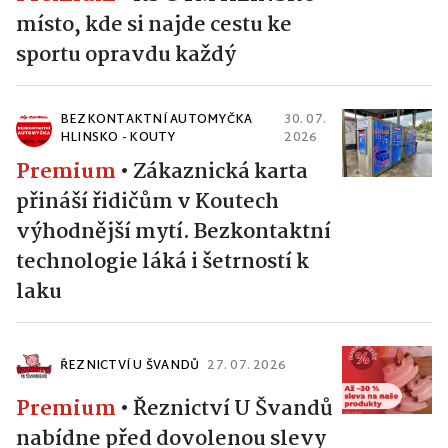
místo, kde si najde cestu ke
sportu opravdu každý
BEZKONTAKTNÍ AUTOMYČKA
30. 07.
HLINSKO - KOUTY
2026
Premium
•
Zákaznická karta
přináší řidičům v Koutech
výhodnější mytí. Bezkontaktní
technologie láká i šetrností k
laku
ŘEZNICTVÍ U ŠVANDŮ
27. 07. 2026
Premium
•
Řeznictví U Švandů
nabídne před dovolenou slevy