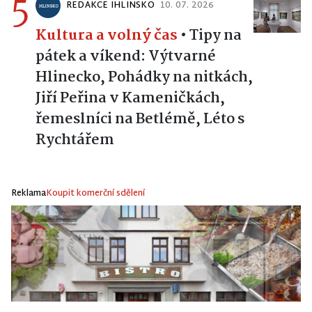
5
REDAKCE IHLINSKO
10. 07. 2026
Kultura a volný čas
•
Tipy na
pátek a víkend: Výtvarné
Hlinecko, Pohádky na nitkách,
Jiří Peřina v Kameničkách,
řemeslníci na Betlémě, Léto s
Rychtářem
Reklama
Koupit komerční sdělení