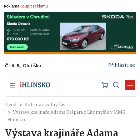
Reklama
Koupit reklamu
Přihlásit se
Čt 6. 8., Oldřiška
Úvod
Kultura a volný čas
Výstava krajináře Adama Kašpara z Litomyšle v MMG
Hlinsko
Výstava krajináře Adama