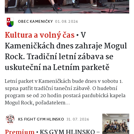
OBEC KAMENIČKY
01. 08. 2026
Kultura a volný čas
•
V
Kameničkách dnes zahraje Mogul
Rock. Tradiční letní zábava se
uskuteční na Letním parketě
Letní parket v Kameničkách bude dnes v sobotu 1.
srpna patřit tradiční taneční zábavě. O hudební
program se od 20 hodin postará pardubická kapela
Mogul Rock, pořadatelem...
KS FIGHT GYM HLINSKO
31. 07. 2026
Premium
•
KS GYM HLINSKO –