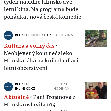
týden nabídne Hlinsko dvě
letní kina. Na programu bude
pohádka i nová česká komedie
REDAKCE IHLINSKO.CZ
04. 08. 2026
Kultura a volný čas
•
Neobjevený kout nedaleko
Hlinska láká na knihobudku i
letní občerstvení
REDAKCE
PŘED 23
IHLINSKO.CZ
HODINAMI
Aktuálně
•
Paní Trojanová z
Hlinska oslavila 104.