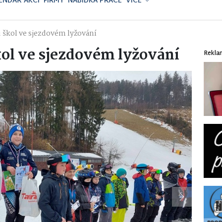
ENDÁŘ AKCÍ
FIRMY
NABÍDKA PRÁCE
VÍCE
 škol ve sjezdovém lyžování
ol ve sjezdovém lyžování
Rekla
Next