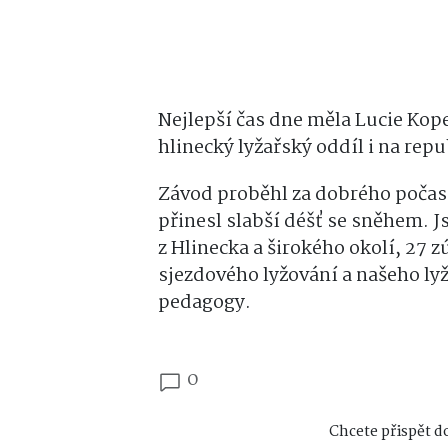
Nejlepší čas dne měla Lucie Kop
hlinecký lyžařský oddíl i na rep
Závod proběhl za dobrého počasí
přinesl slabší déšť se sněhem. J
z Hlinecka a širokého okolí, 27 
sjezdového lyžování a našeho lyž
pedagogy.
0
Chcete přispět do