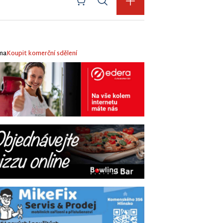
ma
Koupit komerční sdělení