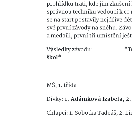
prohlídku trati, kde jim zkušení l
správnou techniku vedoucí k co
se na start postavily nejdříve dě
své první závody na sněhu. Závo
a medaili, první tři umístění ješ
Výsledky závodu:
*T
škol*
MŠ, 1. třída
Dívky:
1. Adámková Izabela, 2
Chlapci: 1. Sobotka Tadeáš, 2. 