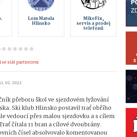
eš
Kovoart
BOHEMIA
Vojtěchov
COMPUTERS -
počítače,
notebooky,
telefony,
servis, internet
 se stát partnerem
11. 02. 2022
očník přeboru škol ve sjezdovém lyžování
ska. Ski klub Hlinsko postavil trať obřího
ále vedoucí přes malou sjezdovku a s cílem
rať čítala 11 bran a cílové dvoubrány.
tovních čísel absolvovalo komentovanou