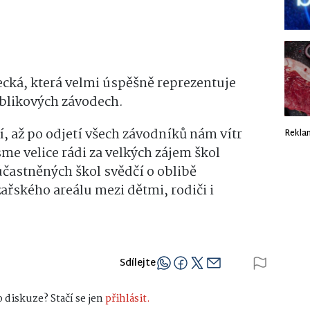
ecká, která velmi úspěšně reprezentuje
ublikových závodech.
, až po odjetí všech závodníků nám vítr
Rekla
sme velice rádi za velkých zájem škol
zúčastněných škol svědčí o oblibě
ařského areálu mezi dětmi, rodiči i
Sdílejte
 diskuze? Stačí se jen
přihlásit.