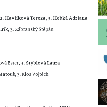
 2. Havlíková Tereza, 3. Hebká Adriana
 Erik, 3. Zábranský Štěpán
ková Ester,
3. Stýblová Laura
 Matouš
,
3. Klos Vojtěch