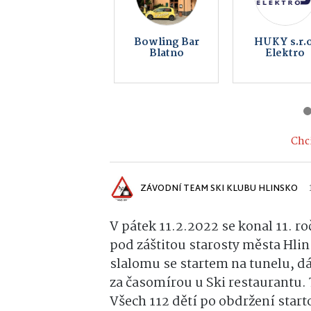
Multifunkční
Elektro Bur
centrum
s.r.o
Hlinsko
Chci
ZÁVODNÍ TEAM SKI KLUBU HLINSKO
V pátek 11.2.2022 se konal 11. r
pod záštitou starosty města Hlin
slalomu se startem na tunelu, d
za časomírou u Ski restaurantu. T
Všech 112 dětí po obdržení star