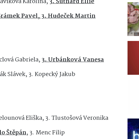
lavíková Karolína,
3. Suthard Ellie
 Šrámek Pavel, 3. Hudeček Martin
clová Gabriela,
3. Urbánková Vanesa
vák Slávek, 3. Kopecký Jakub
Melounová Eliška, 3. Tlustošová Veronika
blo Štěpán
, 3. Menc Filip