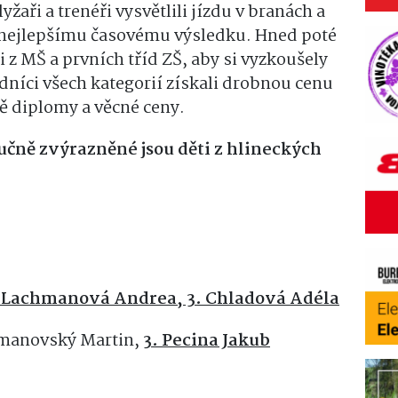
yžaři a trenéři vysvětlili jízdu v branách a
 nejlepšímu časovému výsledku. Hned poté
ti z MŠ a prvních tříd ZŠ, aby si vyzkoušely
dníci všech kategorií získali drobnou cenu
tě diplomy a věcné ceny.
učně zvýrazněné jsou děti z hlineckých
. Lachmanová Andrea, 3. Chladová Adéla
Limanovský Martin,
3. Pecina Jakub