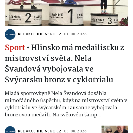
REDAKCE IHLINSKO.CZ
01. 08. 2026
Sport
•
Hlinsko má medailistku z
mistrovství světa. Nela
Švandová vybojovala ve
Švýcarsku bronz v cyklotrialu
Mladá sportovkyně Nela Švandová dosáhla
mimořádného úspěchu, když na mistrovství světa v
cyklotrialu ve švýcarském Lausanne vybojovala
bronzovou medaili. Na světovém šamp...
REDAKCE IHLINSKO.CZ
05. 08. 2026