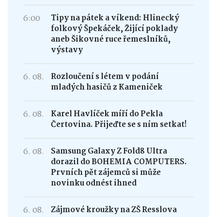
6:00
Tipy na pátek a víkend: Hlinecký
folkový Špekáček, Žijící poklady
aneb Šikovné ruce řemeslníků,
výstavy
6. 08.
Rozloučení s létem v podání
mladých hasičů z Kameniček
6. 08.
Karel Havlíček míří do Pekla
Čertovina. Přijeďte se s ním setkat!
6. 08.
Samsung Galaxy Z Fold8 Ultra
dorazil do BOHEMIA COMPUTERS.
Prvních pět zájemců si může
novinku odnést ihned
6. 08.
Zájmové kroužky na ZŠ Resslova