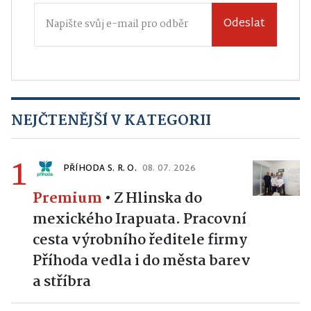
Odeslat
NEJČTENĚJŠÍ V KATEGORII
1
PŘÍHODA S. R. O.
08. 07. 2026
Premium
•
Z Hlinska do
mexického Irapuata. Pracovní
cesta výrobního ředitele firmy
Příhoda vedla i do města barev
a stříbra