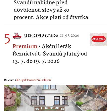
Švandů nabídne před
dovolenou slevy až 30
procent. Akce platí od čtvrtka
5
ŘEZNICTVÍ U ŠVANDŮ
13. 07. 2026
Premium
•
Akční leták
Řeznictví U Švandů platný od
13. 7. do 19. 7. 2026
Reklama
Koupit komerční sdělení