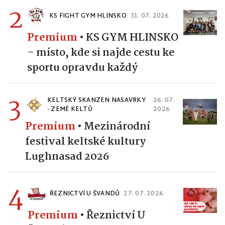
2
KS FIGHT GYM HLINSKO
31. 07. 2026
Premium
•
KS GYM HLINSKO
– místo, kde si najde cestu ke
sportu opravdu každý
3
KELTSKÝ SKANZEN NASAVRKY
26. 07.
- ZEMĚ KELTŮ
2026
Premium
•
Mezinárodní
festival keltské kultury
Lughnasad 2026
4
ŘEZNICTVÍ U ŠVANDŮ
27. 07. 2026
Premium
•
Řeznictví U