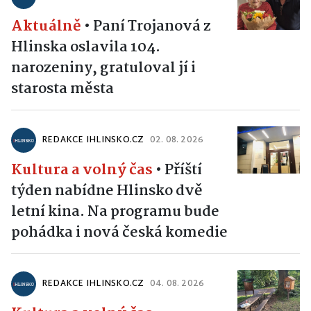
Aktuálně
•
Paní Trojanová z
Hlinska oslavila 104.
narozeniny, gratuloval jí i
starosta města
REDAKCE IHLINSKO.CZ
02. 08. 2026
Kultura a volný čas
•
Příští
týden nabídne Hlinsko dvě
letní kina. Na programu bude
pohádka i nová česká komedie
REDAKCE IHLINSKO.CZ
04. 08. 2026