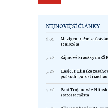
NEJNOVĚJŠÍ ČLÁNKY
6:01
Mezigenerační setkávání
seniorům
5. 08.
Zájmové kroužky na ZŠ 
5. 08.
Hasiči z Hlinska zasaho
poškodil porost i suchou
5. 08.
Paní Trojanová z Hlinska
starosta města