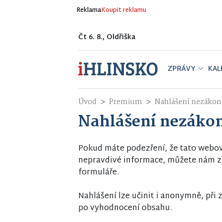
Reklama
Koupit reklamu
Čt 6. 8., Oldřiška
ZPRÁVY
KAL
Úvod
Premium
Nahlášení nezáko
Nahlášení nezáko
Pokud máte podezření, že tato webo
nepravdivé informace, můžete nám za
formuláře.
Nahlášení lze učinit i anonymně, př
po vyhodnocení obsahu.