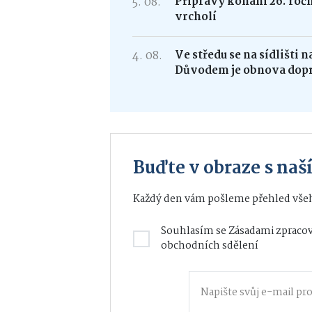
5. 08.
Přípravy konání 26. roč
vrcholí
4. 08.
Ve středu se na sídlišti 
Důvodem je obnova dop
Buďte v obraze s na
Každý den vám pošleme přehled všeh
Souhlasím se
Zásadami zpracov
obchodních sdělení