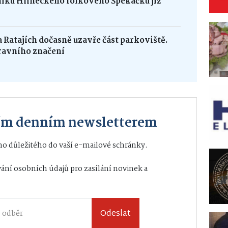
níku Hlineckého folkového Špekáčku již
na Ratajích dočasně uzavře část parkoviště.
ravního značení
ším denním newsletterem
o důležitého do vaší e-mailové schránky.
ání osobních údajů
pro zasílání novinek a
Odeslat