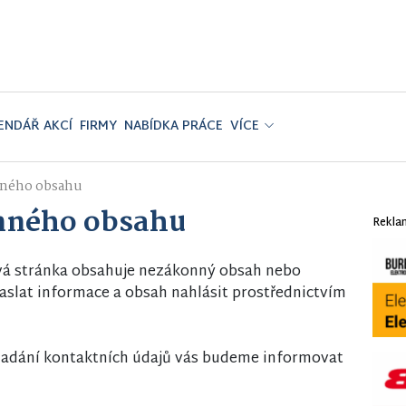
ENDÁŘ AKCÍ
FIRMY
NABÍDKA PRÁCE
VÍCE
nného obsahu
nného obsahu
Rekla
vá stránka obsahuje nezákonný obsah nebo
slat informace a obsah nahlásit prostřednictvím
i zadání kontaktních údajů vás budeme informovat