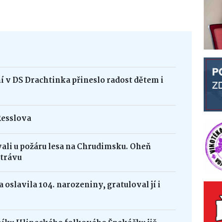
 v DS Drachtinka přineslo radost dětem i
Resslova
vali u požáru lesa na Chrudimsku. Oheň
 trávu
 oslavila 104. narozeniny, gratuloval jí i