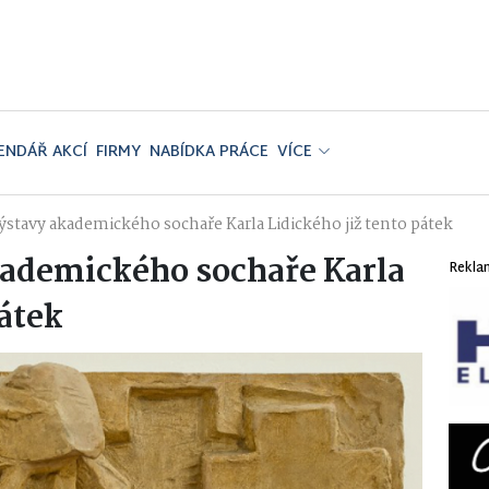
ENDÁŘ AKCÍ
FIRMY
NABÍDKA PRÁCE
VÍCE
ýstavy akademického sochaře Karla Lidického již tento pátek
kademického sochaře Karla
Rekla
pátek