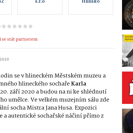
střelnice
a.s.
Hlinsko
 se stát partnerem
 2020
hodin se v hlineckém Městském muzeu a
namného hlineckého sochaře
Karla
 20. září 2020 a budou na ni ke shlédnutí
ního umělce. Ve velkém muzejním sálu zde
ní socha Mistra Jana Husa. Expozici
e a autentické sochařské náčiní přímo z