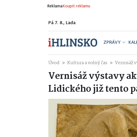
Reklama
Koupit reklamu
Pá 7. 8., Lada
ZPRÁVY
KAL
Úvod
Kultura a volný čas
Vernisáž v
Vernisáž výstavy a
Lidického již tento 