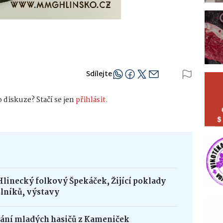
Sdílejte
 diskuze? Stačí se jen
přihlásit.
Hlinecký folkový Špekáček, Žijící poklady
lníků, výstavy
dání mladých hasičů z Kameniček