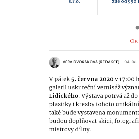
CZ a.s., Backer
a.s.
ELTOP s.r.o.
Chci
VĚRA DVOŘÁKOVÁ (REDAKCE)
04. 06.
V pátek
5. června 2020
v 17:00 
galerii uskuteční vernisáž výz
Lidického
. Výstava potrvá až do
plastiky i kresby tohoto unikát
také bude vystavena monumentál
budou doplňovat skici, fotografi
mistrovy dílny.