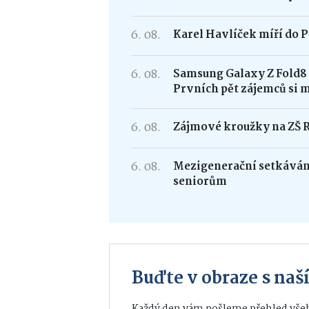
6. 08.
Karel Havlíček míří do P
6. 08.
Samsung Galaxy Z Fold
Prvních pět zájemců si 
6. 08.
Zájmové kroužky na ZŠ 
6. 08.
Mezigenerační setkávání
seniorům
Buďte v obraze s na
Každý den vám pošleme přehled všeh