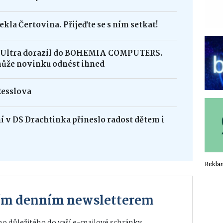
ekla Čertovina. Přijeďte se s ním setkat!
8 Ultra dorazil do BOHEMIA COMPUTERS.
může novinku odnést ihned
Resslova
 v DS Drachtinka přineslo radost dětem i
Rekla
ším denním newsletterem
o důležitého do vaší e-mailové schránky.