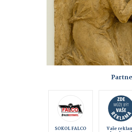
Partne
Backer Elektro
EDERA Gro