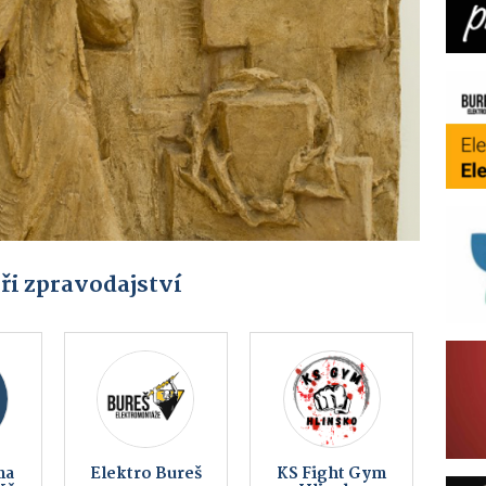
ři zpravodajství
up
Sportovní
Auto MERCIA