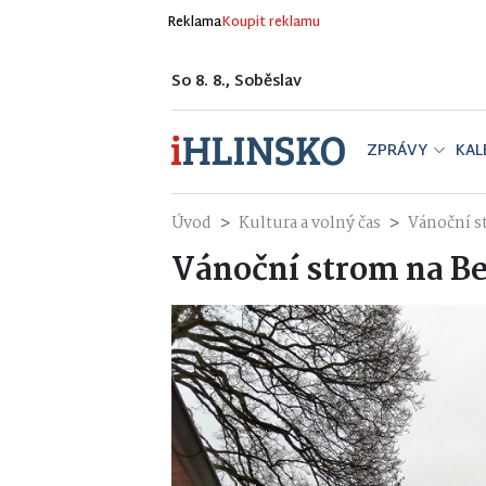
Reklama
Koupit reklamu
So 8. 8., Soběslav
ZPRÁVY
KAL
Úvod
Kultura a volný čas
Vánoční s
Vánoční strom na Be