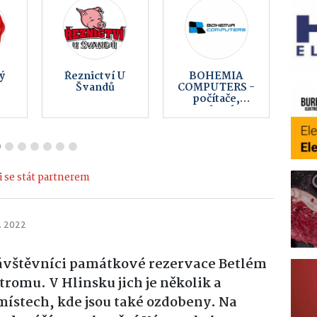
eš
Multifunkční
Peklo
centrum
Čertovina
Hlinsko
 se stát partnerem
. 2022
návštěvníci památkové rezervace Betlém
romu. V Hlinsku jich je několik a
 místech, kde jsou také ozdobeny. Na