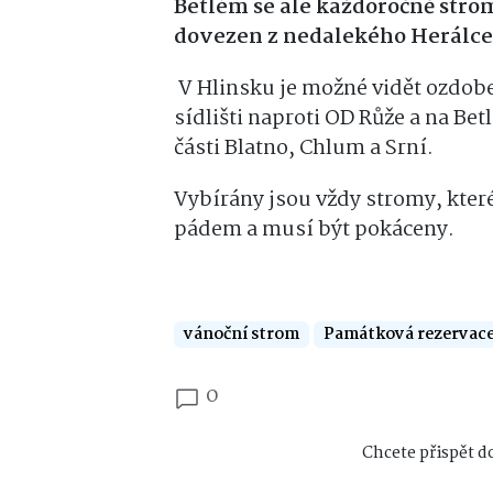
Betlém se ale každoročně strom
dovezen z nedalekého Herálce,
V Hlinsku je možné vidět ozdo
sídlišti naproti OD Růže a na Be
části Blatno, Chlum a Srní.
Vybírány jsou vždy stromy, kter
pádem a musí být pokáceny.
vánoční strom
Památková rezervace
0
Chcete přispět do