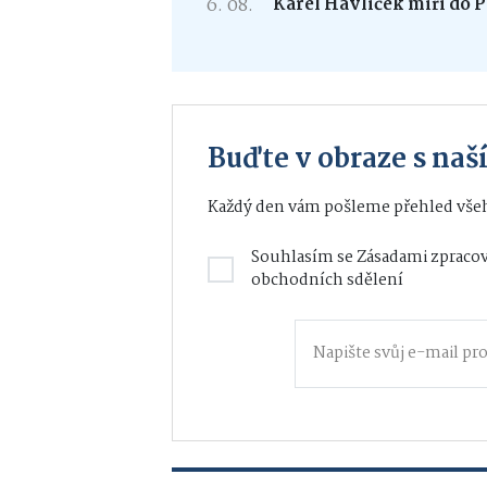
6. 08.
Karel Havlíček míří do P
Buďte v obraze s na
Každý den vám pošleme přehled všeh
Souhlasím se
Zásadami zpracov
obchodních sdělení