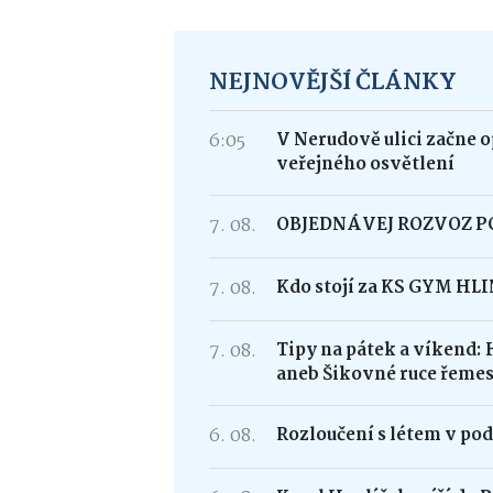
NEJNOVĚJŠÍ ČLÁNKY
6:05
V Nerudově ulici začne 
veřejného osvětlení
7. 08.
OBJEDNÁVEJ ROZVOZ 
7. 08.
Kdo stojí za KS GYM HL
7. 08.
Tipy na pátek a víkend: 
aneb Šikovné ruce řemes
6. 08.
Rozloučení s létem v po