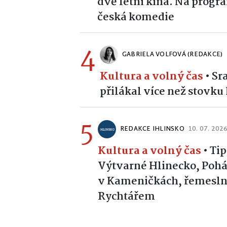
dvě letní kina. Na prog
česká komedie
4
GABRIELA VOLFOVÁ (REDAKCE)
Kultura a volný čas
•
Sr
přilákal více než stovk
5
REDAKCE IHLINSKO
10. 07. 202
Kultura a volný čas
•
Tip
Výtvarné Hlinecko, Pohád
v Kameničkách, řemeslní
Rychtářem