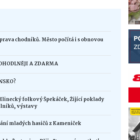
oprava chodníků. Město počítá i s obnovou
POHODLNĚJI A ZDARMA
INSKO?
Hlinecký folkový Špekáček, Žijící poklady
lníků, výstavy
dání mladých hasičů z Kameniček