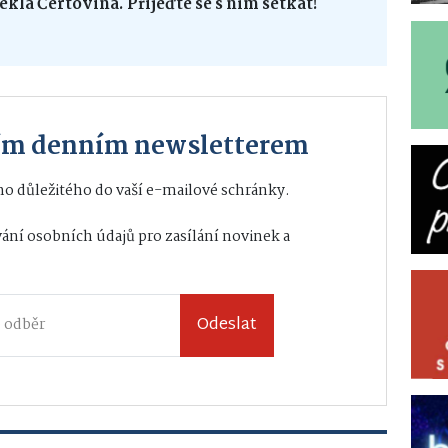
ekla Čertovina. Přijeďte se s ním setkat!
ším denním newsletterem
o důležitého do vaší e-mailové schránky.
ání osobních údajů
pro zasílání novinek a
Odeslat