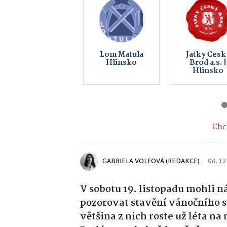
Koupelna
Elektro Bur
music bar
s.r.o
Chci
GABRIELA VOLFOVÁ (REDAKCE)
06. 12
V sobotu 19. listopadu mohli 
pozorovat stavění vánočního st
většina z nich roste už léta na