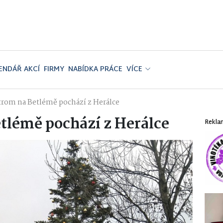
ENDÁŘ AKCÍ
FIRMY
NABÍDKA PRÁCE
VÍCE
trom na Betlémě pochází z Herálce
tlémě pochází z Herálce
Rekla