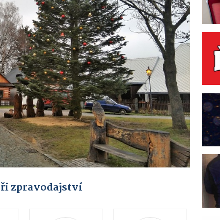
ři zpravodajství