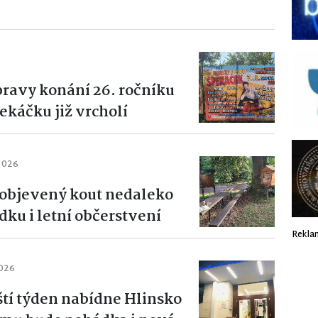
pravy konání 26. ročníku
káčku již vrcholí
 2026
objevený kout nedaleko
ku i letní občerstvení
Rekla
2026
ští týden nabídne Hlinsko