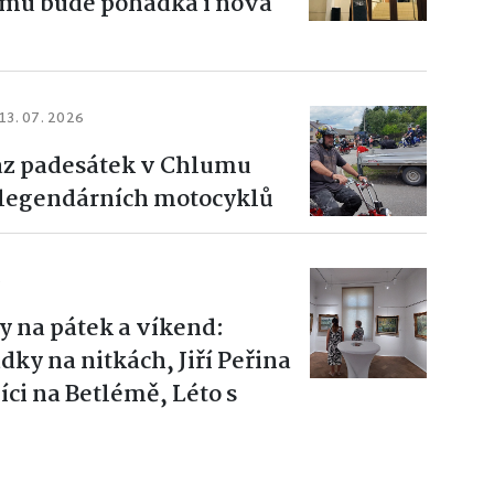
ramu bude pohádka i nová
13. 07. 2026
az padesátek v Chlumu
u legendárních motocyklů
6
y na pátek a víkend:
ky na nitkách, Jiří Peřina
ci na Betlémě, Léto s