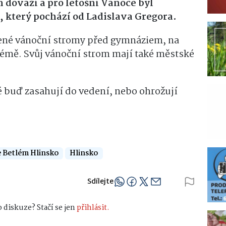
 dováží a pro letošní Vánoce byl
 který pochází od Ladislava Gregora.
bené vánoční stromy před gymnáziem, na
tlémě. Svůj vánoční strom mají také městské
é buď zasahují do vedení, nebo ohrožují
 Betlém Hlinsko
Hlinsko
Sdílejte
 diskuze? Stačí se jen
přihlásit.