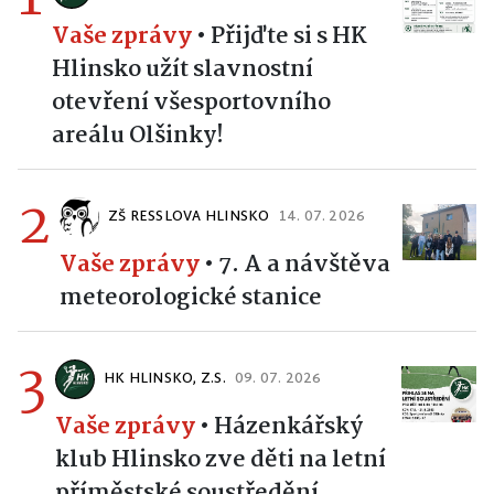
Vaše zprávy
•
Přijďte si s HK
Hlinsko užít slavnostní
otevření všesportovního
areálu Olšinky!
2
ZŠ RESSLOVA HLINSKO
14. 07. 2026
Vaše zprávy
•
7. A a návštěva
meteorologické stanice
3
HK HLINSKO, Z.S.
09. 07. 2026
Vaše zprávy
•
Házenkářský
klub Hlinsko zve děti na letní
příměstské soustředění.