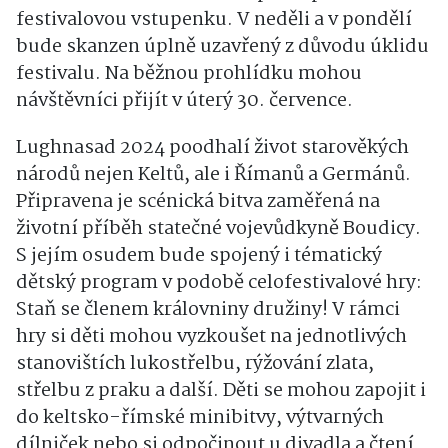
festivalovou vstupenku. V neděli a v pondělí
bude skanzen úplně uzavřený z důvodu úklidu
festivalu. Na běžnou prohlídku mohou
návštěvníci přijít v úterý 30. července.
Lughnasad 2024 poodhalí život starověkých
národů nejen Keltů, ale i Římanů a Germánů.
Připravena je scénická bitva zaměřená na
životní příběh statečné vojevůdkyně Boudicy.
S jejím osudem bude spojený i tématický
dětský program v podobě celofestivalové hry:
Staň se členem královniny družiny! V rámci
hry si děti mohou vyzkoušet na jednotlivých
stanovištích lukostřelbu, rýžování zlata,
střelbu z praku a další. Děti se mohou zapojit i
do keltsko-římské minibitvy, výtvarných
dílniček nebo si odpočinout u divadla a čtení