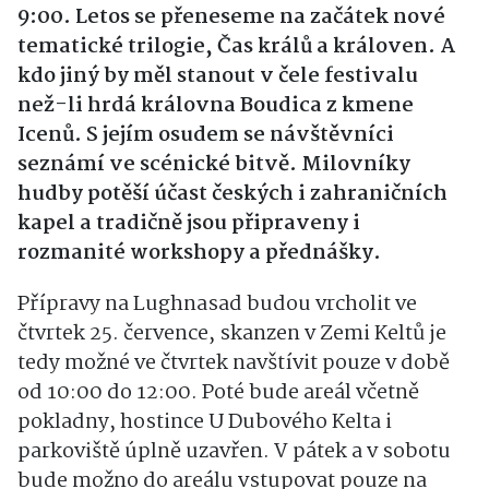
9:00. Letos se přeneseme na začátek nové
tematické trilogie, Čas králů a královen. A
kdo jiný by měl stanout v čele festivalu
než-li hrdá královna Boudica z kmene
Icenů. S jejím osudem se návštěvníci
seznámí ve scénické bitvě. Milovníky
hudby potěší účast českých i zahraničních
kapel a tradičně jsou připraveny i
rozmanité workshopy a přednášky.
Přípravy na Lughnasad budou vrcholit ve
čtvrtek 25. července, skanzen v Zemi Keltů je
tedy možné ve čtvrtek navštívit pouze v době
od 10:00 do 12:00. Poté bude areál včetně
pokladny, hostince U Dubového Kelta i
parkoviště úplně uzavřen. V pátek a v sobotu
bude možno do areálu vstupovat pouze na