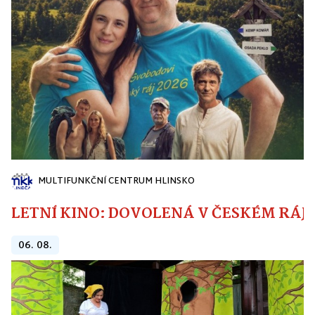
MULTIFUNKČNÍ CENTRUM HLINSKO
LETNÍ KINO: DOVOLENÁ V ČESKÉM RÁJI
06. 08.