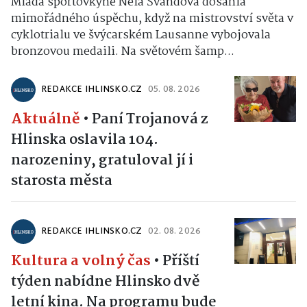
Mladá sportovkyně Nela Švandová dosáhla
mimořádného úspěchu, když na mistrovství světa v
cyklotrialu ve švýcarském Lausanne vybojovala
bronzovou medaili. Na světovém šamp...
REDAKCE IHLINSKO.CZ
05. 08. 2026
Aktuálně
•
Paní Trojanová z
Hlinska oslavila 104.
narozeniny, gratuloval jí i
starosta města
REDAKCE IHLINSKO.CZ
02. 08. 2026
Kultura a volný čas
•
Příští
týden nabídne Hlinsko dvě
letní kina. Na programu bude