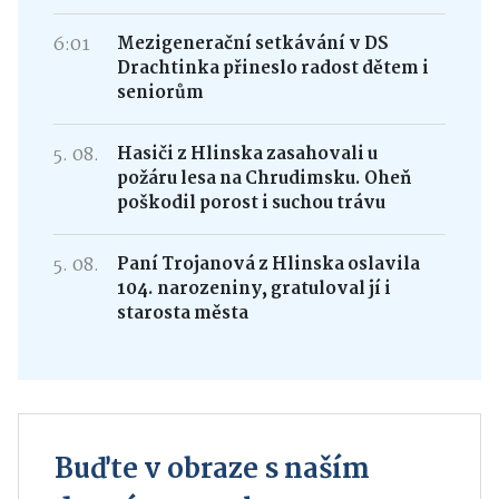
6:01
Mezigenerační setkávání v DS
Drachtinka přineslo radost dětem i
seniorům
5. 08.
Hasiči z Hlinska zasahovali u
požáru lesa na Chrudimsku. Oheň
poškodil porost i suchou trávu
5. 08.
Paní Trojanová z Hlinska oslavila
104. narozeniny, gratuloval jí i
starosta města
Buďte v obraze s naším