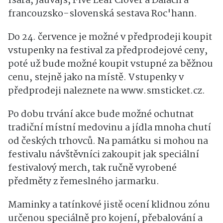
Isara, Jauvajs, Five Leaf Clover a Dálach a
francouzsko-slovenská sestava Roc'hann.
Do 24. července je možné v předprodeji koupit
vstupenky na festival za předprodejové ceny,
poté už bude možné koupit vstupné za běžnou
cenu, stejně jako na místě. Vstupenky v
předprodeji naleznete na www.smsticket.cz.
Po dobu trvání akce bude možné ochutnat
tradiční místní medovinu a jídla mnoha chutí
od českých trhovců. Na památku si mohou na
festivalu návštěvníci zakoupit jak speciální
festivalový merch, tak ručně vyrobené
předměty z řemeslného jarmarku.
Maminky a tatínkové jistě ocení klidnou zónu
určenou speciálně pro kojení, přebalování a