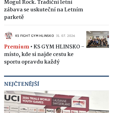
Mogul Rock. Tradiční letní
zábava se uskuteční na Letním
parketě
KS FIGHT GYM HLINSKO
31. 07. 2026
Premium
•
KS GYM HLINSKO –
místo, kde si najde cestu ke
sportu opravdu každý
NEJČTENĚJŠÍ