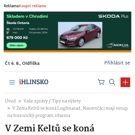
Reklama
Koupit reklamu
Přihlásit se
Čt 6. 8., Oldřiška
/
Úvod
Vaše zprávy
Tipy na výlety
V Zemi Keltů se koná Lughnasad, Nasavrčáci mají vstup
na historický program zdarma
V Zemi Keltů se koná