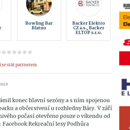
IA
HUKY s.r.o.
Peklo
Elektro
Čertovina
 se stát partnerem
 2019
ámil konec hlavní sezóny a s ním spojenou
rku a občerstvení u rozhledny Báry. V září
znivého počasí otevřeno pouze o víkendu od
o: Facebook Rekreační lesy Podhůra