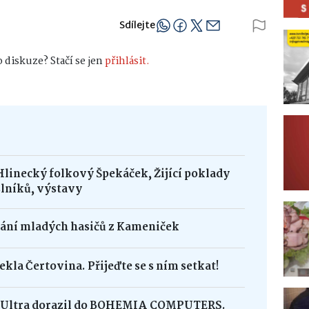
Sdílejte
 diskuze? Stačí se jen
přihlásit.
Hlinecký folkový Špekáček, Žijící poklady
lníků, výstavy
dání mladých hasičů z Kameniček
ekla Čertovina. Přijeďte se s ním setkat!
8 Ultra dorazil do BOHEMIA COMPUTERS.