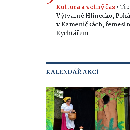
Kultura a volný čas
•
Tip
Výtvarné Hlinecko, Pohád
v Kameničkách, řemeslní
Rychtářem
KALENDÁŘ AKCÍ