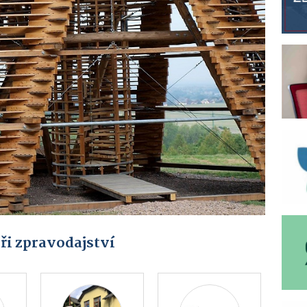
ři zpravodajství