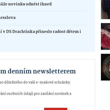
může novinku odnést ihned
Resslova
 v DS Drachtinka přineslo radost dětem i
ším denním newsletterem
o důležitého do vaší e-mailové schránky.
ání osobních údajů
pro zasílání novinek a