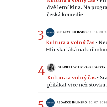
Kultura a volný čas
•
Př
dvě letní kina. Na prog
česká komedie
3
REDAKCE IHLINSKO.CZ
04. 08. 
Kultura a volný čas
•
Neo
Hlinska láká na knihobud
4
GABRIELA VOLFOVÁ (REDAKCE)
Kultura a volný čas
•
Sr
přilákal více než stovk
5
REDAKCE IHLINSKO
10. 07. 202