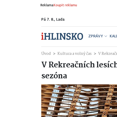
Reklama
Koupit reklamu
Pá 7. 8., Lada
ZPRÁVY
KAL
Úvod
Kultura a volný čas
V Rekreač
V Rekreačních lesíc
sezóna