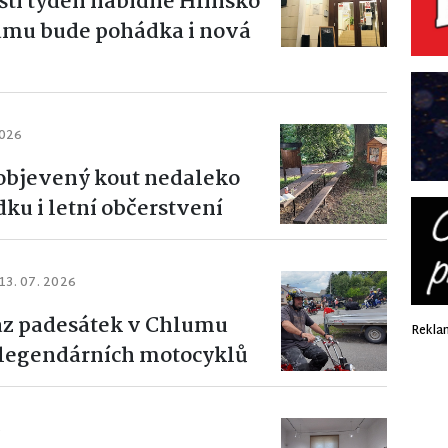
íští týden nabídne Hlinsko
ramu bude pohádka i nová
2026
bjevený kout nedaleko
ku i letní občerstvení
13. 07. 2026
az padesátek v Chlumu
Rekla
u legendárních motocyklů
6