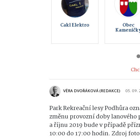
KS Fight Gym
Auto MERC
Hlinsko
a.s.
Chci
VĚRA DVOŘÁKOVÁ (REDAKCE)
05. 09.
Park Rekreační lesy Podhůra ozn
změnu provozní doby lanového pa
a říjnu 2019 bude v případě pří
10:00 do 17:00 hodin.
Zdroj fot