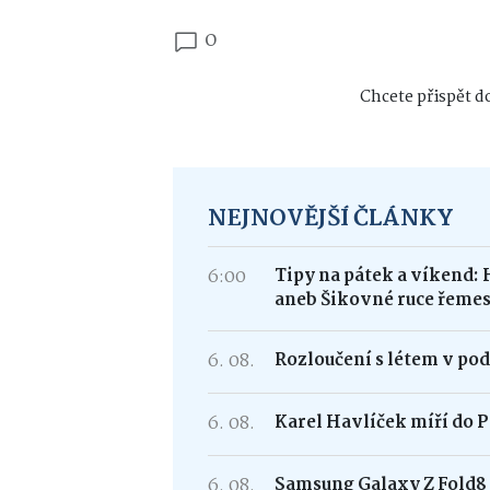
0
Chcete přispět do
NEJNOVĚJŠÍ ČLÁNKY
6:00
Tipy na pátek a víkend: 
aneb Šikovné ruce řemes
6. 08.
Rozloučení s létem v po
6. 08.
Karel Havlíček míří do P
6. 08.
Samsung Galaxy Z Fold