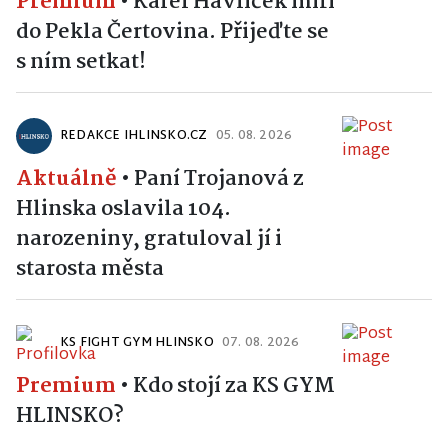
Premium
•
Karel Havlíček míří
do Pekla Čertovina. Přijeďte se
s ním setkat!
REDAKCE IHLINSKO.CZ
05. 08. 2026
Aktuálně
•
Paní Trojanová z
Hlinska oslavila 104.
narozeniny, gratuloval jí i
starosta města
KS FIGHT GYM HLINSKO
07. 08. 2026
Premium
•
Kdo stojí za KS GYM
HLINSKO?