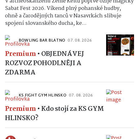
V archeoskanzenu Země Keltů poprvé ožije magický
Sabat Fest 2026. Víkend plný pohanské hudby,
ohně a čarodějných tanců v Nasavrkách slibuje
spojení slovanského ducha, ke...
BOWLING BAR BLATNO
07. 08. 2026
Premium
•
OBJEDNÁVEJ
ROZVOZ POHODLNĚJI A
ZDARMA
KS FIGHT GYM HLINSKO
07. 08. 2026
Premium
•
Kdo stojí za KS GYM
HLINSKO?