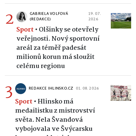
2
GABRIELA VOLFOVÁ
19. 07.
(REDAKCE)
2026
Sport
•
Olšinky se otevřely
veřejnosti. Nový sportovní
areál za téměř padesát
milionů korun má sloužit
celému regionu
3
REDAKCE IHLINSKO.CZ
01. 08. 2026
Sport
•
Hlinsko má
medailistku z mistrovství
světa. Nela Švandová
vybojovala ve Švýcarsku