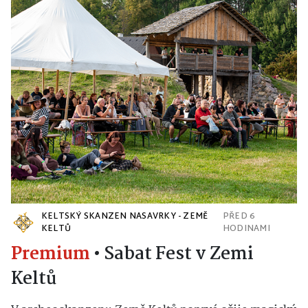
KELTSKÝ SKANZEN NASAVRKY - ZEMĚ
PŘED 6
KELTŮ
HODINAMI
Premium
•
Sabat Fest v Zemi
Keltů