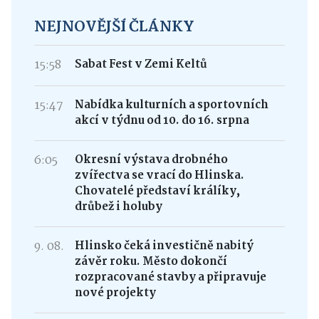
NEJNOVĚJŠÍ ČLÁNKY
15:58
Sabat Fest v Zemi Keltů
15:47
Nabídka kulturních a sportovních
akcí v týdnu od 10. do 16. srpna
6:05
Okresní výstava drobného
zvířectva se vrací do Hlinska.
Chovatelé představí králíky,
drůbež i holuby
9. 08.
Hlinsko čeká investičně nabitý
závěr roku. Město dokončí
rozpracované stavby a připravuje
nové projekty