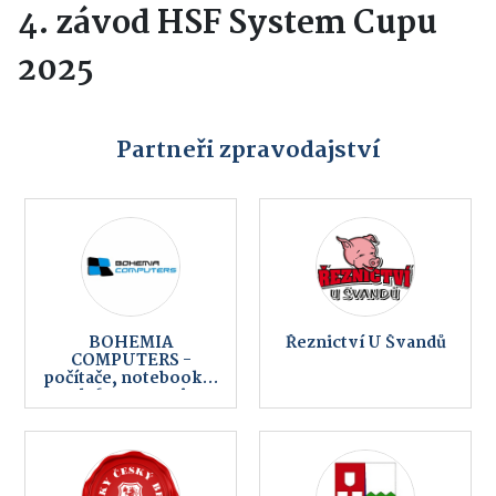
4. závod HSF System Cupu
2025
Partneři zpravodajství
BOHEMIA
Řeznictví U Švandů
COMPUTERS -
počítače, notebooky,
telefony, servis,
internet