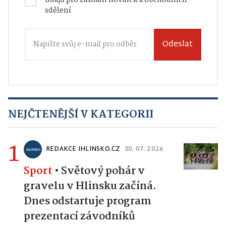
údajů
pro zasílání novinek a obchodních
sdělení
Odeslat
NEJČTENĚJŠÍ V KATEGORII
1
REDAKCE IHLINSKO.CZ
30. 07. 2026
Sport
•
Světový pohár v
gravelu v Hlinsku začíná.
Dnes odstartuje program
prezentací závodníků