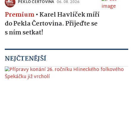
PEKLO ČERTOVINA
06. 08. 2026
Premium
•
Karel Havlíček míří
do Pekla Čertovina. Přijeďte se
s ním setkat!
NEJČTENĚJŠÍ