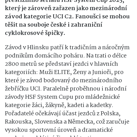
prestižního seriálu HSF System Cup 2025,
který je zároveň zařazen jako mezinárodní
závod kategorie UCI C2. Fanoušci se mohou
těšit na souboje české i zahraniční
cyklokrosové špičky.
Závod v Hlinsku patří k tradičním a náročným
podnikům domácího poháru. Na trati o délce
2800 metrů se představí jezdci v hlavních
kategoriích: Muži ELITE, Ženy a Junioři, pro
které je závod bodovaný do mezinárodního
žebříčku UCI. Paralelně proběhnou i národní
závody HSF System Cupu pro mládežnické
kategorie žáci, žákyně, kadeti a kadetky.
Pořadatelé očekávají účast jezdců z Polska,
Rakouska, Slovenska a Německa, což zaručuje
vysokou sportovní úroveň a dramatické