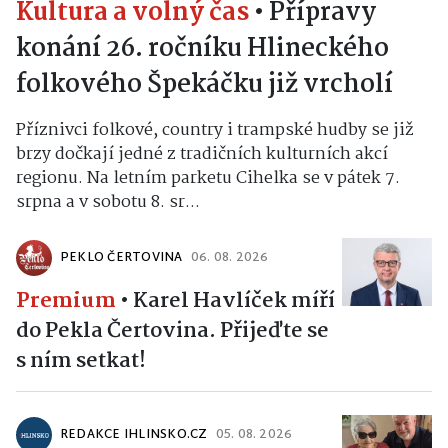
Kultura a volný čas
•
Přípravy
konání 26. ročníku Hlineckého
folkového Špekáčku již vrcholí
Příznivci folkové, country i trampské hudby se již
brzy dočkají jedné z tradičních kulturních akcí
regionu. Na letním parketu Cihelka se v pátek 7.
srpna a v sobotu 8. sr...
PEKLO ČERTOVINA
06. 08. 2026
Premium
•
Karel Havlíček míří
do Pekla Čertovina. Přijeďte se
s ním setkat!
REDAKCE IHLINSKO.CZ
05. 08. 2026