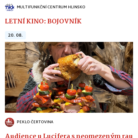
MULTIFUNKČNÍ CENTRUM HLINSKO
LETNÍ KINO: BOJOVNÍK
20. 08.
PEKLO ČERTOVINA
Audience u Lucifera s neomezeným raute