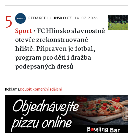
5
REDAKCE IHLINSKO.CZ
14. 07. 2026
Sport
•
FC Hlinsko slavnostně
otevře zrekonstruované
hřiště. Připraven je fotbal,
program pro děti i dražba
podepsaných dresů
Reklama
Koupit komerční sdělení