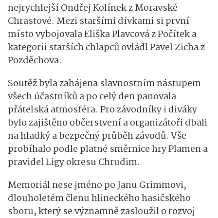
nejrychlejší Ondřej Kolínek z Moravské
Chrastové. Mezi staršími dívkami si první
místo vybojovala Eliška Plavcová z Počítek a
kategorii starších chlapců ovládl Pavel Zicha z
Pozděchova.
Soutěž byla zahájena slavnostním nástupem
všech účastníků a po celý den panovala
přátelská atmosféra. Pro závodníky i diváky
bylo zajištěno občerstvení a organizátoři dbali
na hladký a bezpečný průběh závodů. Vše
probíhalo podle platné směrnice hry Plamen a
pravidel Ligy okresu Chrudim.
Memoriál nese jméno po Janu Grimmovi,
dlouholetém členu hlineckého hasičského
sboru, který se významně zasloužil o rozvoj