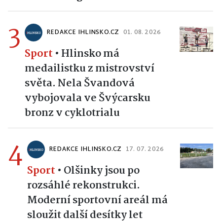
3
REDAKCE IHLINSKO.CZ
01. 08. 2026
Sport
•
Hlinsko má
medailistku z mistrovství
světa. Nela Švandová
vybojovala ve Švýcarsku
bronz v cyklotrialu
4
REDAKCE IHLINSKO.CZ
17. 07. 2026
Sport
•
Olšinky jsou po
rozsáhlé rekonstrukci.
Moderní sportovní areál má
sloužit další desítky let