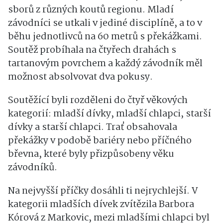
sborů z různých koutů regionu. Mladí
závodníci se utkali v jediné disciplíně, a to v
běhu jednotlivců na 60 metrů s překážkami.
Soutěž probíhala na čtyřech drahách s
tartanovým povrchem a každý závodník měl
možnost absolvovat dva pokusy.
Soutěžící byli rozděleni do čtyř věkových
kategorií: mladší dívky, mladší chlapci, starší
dívky a starší chlapci. Trať obsahovala
překážky v podobě bariéry nebo příčného
břevna, které byly přizpůsobeny věku
závodníků.
Na nejvyšší příčky dosáhli ti nejrychlejší. V
kategorii mladších dívek zvítězila Barbora
Kórová z Markovic, mezi mladšími chlapci byl