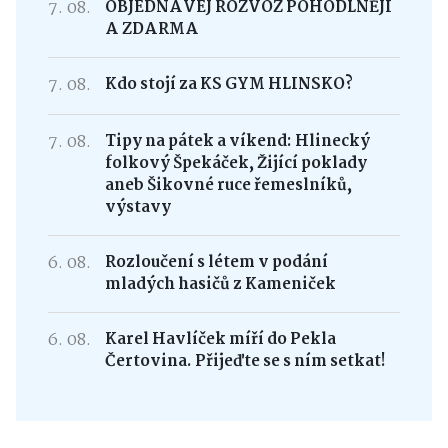
7. 08.
OBJEDNÁVEJ ROZVOZ POHODLNĚJI
A ZDARMA
7. 08.
Kdo stojí za KS GYM HLINSKO?
7. 08.
Tipy na pátek a víkend: Hlinecký
folkový Špekáček, Žijící poklady
aneb Šikovné ruce řemeslníků,
výstavy
6. 08.
Rozloučení s létem v podání
mladých hasičů z Kameniček
6. 08.
Karel Havlíček míří do Pekla
Čertovina. Přijeďte se s ním setkat!