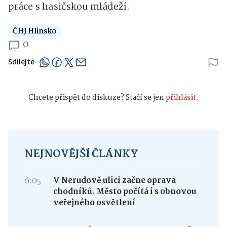
práce s hasičskou mládeží.
ČHJ Hlinsko
0
Sdílejte
Chcete přispět do diskuze? Stačí se jen
přihlásit.
NEJNOVĚJŠÍ ČLÁNKY
6:05
V Nerudově ulici začne oprava
chodníků. Město počítá i s obnovou
veřejného osvětlení