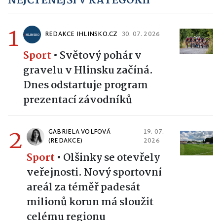
NEJČTENĚJŠÍ V KATEGORII
1
REDAKCE IHLINSKO.CZ
30. 07. 2026
Sport
•
Světový pohár v
gravelu v Hlinsku začíná.
Dnes odstartuje program
prezentací závodníků
2
GABRIELA VOLFOVÁ
19. 07.
(REDAKCE)
2026
Sport
•
Olšinky se otevřely
veřejnosti. Nový sportovní
areál za téměř padesát
milionů korun má sloužit
celému regionu