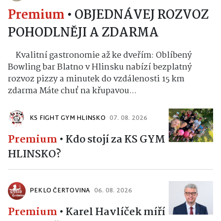
Premium
•
OBJEDNÁVEJ ROZVOZ
POHODLNĚJI A ZDARMA
Kvalitní gastronomie až ke dveřím: Oblíbený
Bowling bar Blatno v Hlinsku nabízí bezplatný
rozvoz pizzy a minutek do vzdálenosti 15 km
zdarma Máte chuť na křupavou...
KS FIGHT GYM HLINSKO
07. 08. 2026
Premium
•
Kdo stojí za KS GYM
HLINSKO?
PEKLO ČERTOVINA
06. 08. 2026
Premium
•
Karel Havlíček míří