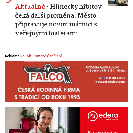
Aktuálně
•
Hlinecký hřbitov
čeká další proměna. Město
připravuje novou márnici s
veřejnými toaletami
Reklama
Koupit komerční sdělení