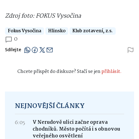
Zdroj foto: FOKUS Vysočina
Fokus Vysočina
Hlinsko
Klub zotavení, z.s.
0
Sdílejte
Chcete přispět do diskuze? Stačí se jen
přihlásit.
NEJNOVĚJŠÍ ČLÁNKY
6:05
V Nerudově ulici začne oprava
chodníků. Město počítá i s obnovou
veřejného osvětlení