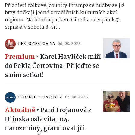
Příznivci folkové, country i trampské hudby se již
brzy dočkají jedné z tradičních kulturních akcí
regionu. Na letním parketu Cihelka se v pátek 7.
srpna a v sobotu 8. sr...
PEKLO ČERTOVINA
06. 08. 2026
Premium
•
Karel Havlíček míří
do Pekla Čertovina. Přijeďte se
s ním setkat!
REDAKCE IHLINSKO.CZ
05. 08. 2026
Aktuálně
•
Paní Trojanová z
Hlinska oslavila 104.
narozeniny, gratuloval jí i