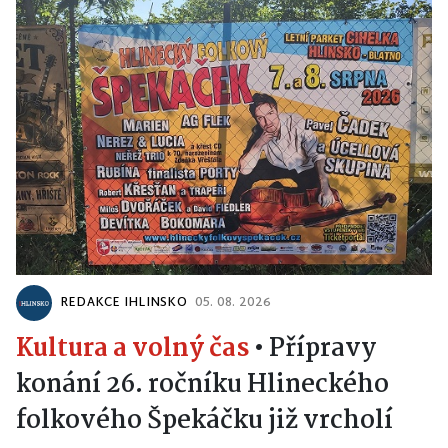
REDAKCE IHLINSKO
05. 08. 2026
Kultura a volný čas
•
Přípravy
konání 26. ročníku Hlineckého
folkového Špekáčku již vrcholí