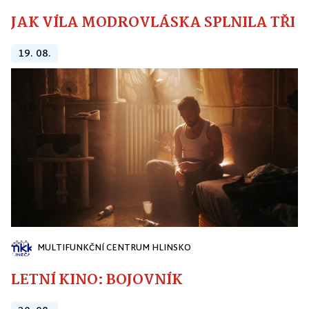
JAK VÍLA MODROVLÁSKA SPLNILA TŘI PŘ
19. 08.
MULTIFUNKČNÍ CENTRUM HLINSKO
LETNÍ KINO: BOJOVNÍK