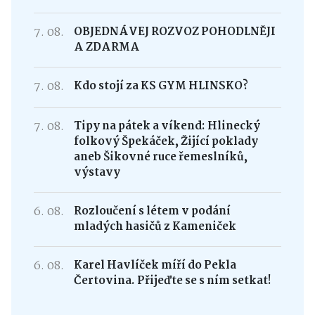
7. 08.
OBJEDNÁVEJ ROZVOZ POHODLNĚJI
A ZDARMA
7. 08.
Kdo stojí za KS GYM HLINSKO?
7. 08.
Tipy na pátek a víkend: Hlinecký
folkový Špekáček, Žijící poklady
aneb Šikovné ruce řemeslníků,
výstavy
6. 08.
Rozloučení s létem v podání
mladých hasičů z Kameniček
6. 08.
Karel Havlíček míří do Pekla
Čertovina. Přijeďte se s ním setkat!