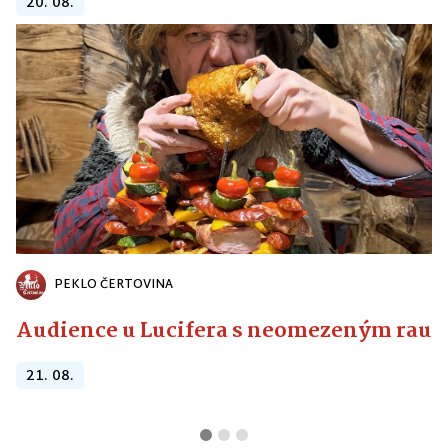
20. 08.
PEKLO ČERTOVINA
Audience u Lucifera s neomezeným raute
21. 08.