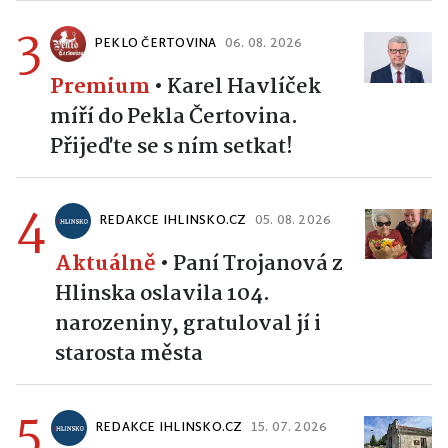
3
PEKLO ČERTOVINA
06. 08. 2026
Premium
•
Karel Havlíček
míří do Pekla Čertovina.
Přijeďte se s ním setkat!
4
REDAKCE IHLINSKO.CZ
05. 08. 2026
Aktuálně
•
Paní Trojanová z
Hlinska oslavila 104.
narozeniny, gratuloval jí i
starosta města
5
REDAKCE IHLINSKO.CZ
15. 07. 2026