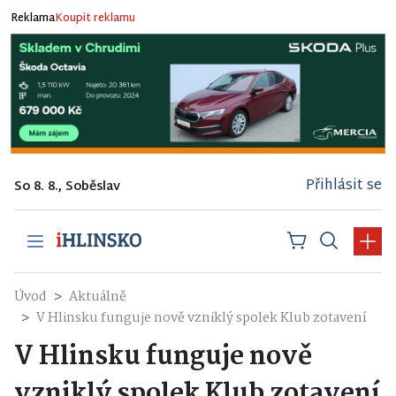
Reklama
Koupit reklamu
Přihlásit se
So 8. 8., Soběslav
Úvod
Aktuálně
V Hlinsku funguje nově vzniklý spolek Klub zotavení
V Hlinsku funguje nově
vzniklý spolek Klub zotavení