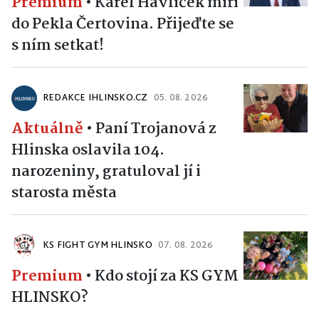
Premium
•
Karel Havlíček míří
do Pekla Čertovina. Přijeďte se
s ním setkat!
REDAKCE IHLINSKO.CZ
05. 08. 2026
Aktuálně
•
Paní Trojanová z
Hlinska oslavila 104.
narozeniny, gratuloval jí i
starosta města
KS FIGHT GYM HLINSKO
07. 08. 2026
Premium
•
Kdo stojí za KS GYM
HLINSKO?