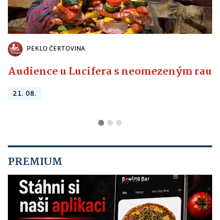
PEKLO ČERTOVINA
Audience u Lucifera s neomezeným raute
21. 08.
PREMIUM