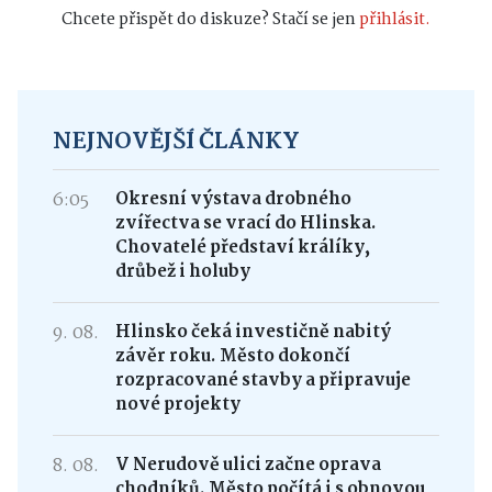
Chcete přispět do diskuze? Stačí se jen
přihlásit.
NEJNOVĚJŠÍ ČLÁNKY
6:05
Okresní výstava drobného
zvířectva se vrací do Hlinska.
Chovatelé představí králíky,
drůbež i holuby
9. 08.
Hlinsko čeká investičně nabitý
závěr roku. Město dokončí
rozpracované stavby a připravuje
nové projekty
8. 08.
V Nerudově ulici začne oprava
chodníků. Město počítá i s obnovou