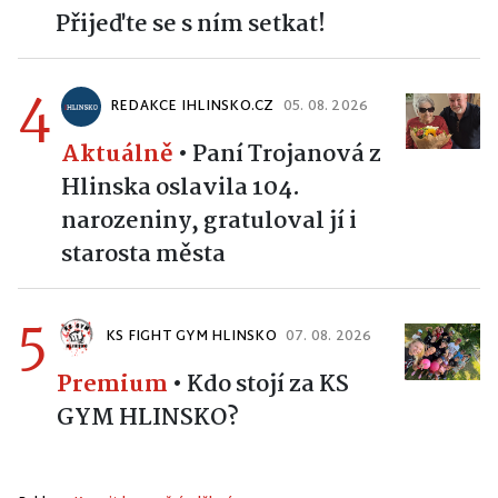
Přijeďte se s ním setkat!
4
REDAKCE IHLINSKO.CZ
05. 08. 2026
Aktuálně
•
Paní Trojanová z
Hlinska oslavila 104.
narozeniny, gratuloval jí i
starosta města
5
KS FIGHT GYM HLINSKO
07. 08. 2026
Premium
•
Kdo stojí za KS
GYM HLINSKO?