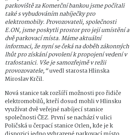
parkoviště za Komerční bankou jsme počítali
také s vybudováním nabíječky pro
elektromobily. Provozovateli, společnosti
E.ON, jsme poskytli prostor pro její umístění a
dvě parkovací místa. Máme aktuální
informaci, že nyní se čeká na doběh zákonných
lhůt pro získání povolení k propojení vedení v
trafostanici. Vše je samozřejmě v režii
provozovatele,“
uvedl starosta Hlinska
Miroslav Krčil.
Nová stanice tak rozšíří možnosti pro řidiče
elektromobilů, kteří dosud mohli v Hlinsku
využívat dvě veřejné nabíjecí stanice
společnosti ČEZ. První se nachází v ulici
Poličská u čerpací stanice Orlen, kde je k
dispozici jedno vyhrazené parkovací místo.