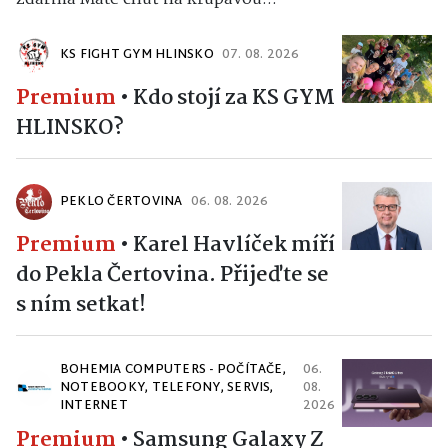
KS FIGHT GYM HLINSKO
07. 08. 2026
Premium
•
Kdo stojí za KS GYM
HLINSKO?
PEKLO ČERTOVINA
06. 08. 2026
Premium
•
Karel Havlíček míří
do Pekla Čertovina. Přijeďte se
s ním setkat!
BOHEMIA COMPUTERS - POČÍTAČE,
06.
NOTEBOOKY, TELEFONY, SERVIS,
08.
INTERNET
2026
Premium
•
Samsung Galaxy Z