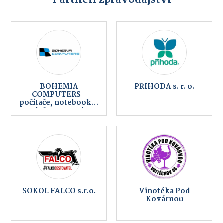
BOHEMIA
PŘÍHODA s. r. o.
COMPUTERS -
počítače, notebooky,
telefony, servis,
internet
SOKOL FALCO s.r.o.
Vinotéka Pod
Kovárnou