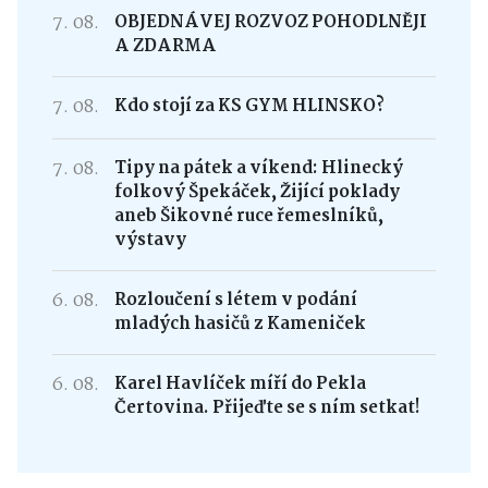
7. 08.
OBJEDNÁVEJ ROZVOZ POHODLNĚJI
A ZDARMA
7. 08.
Kdo stojí za KS GYM HLINSKO?
7. 08.
Tipy na pátek a víkend: Hlinecký
folkový Špekáček, Žijící poklady
aneb Šikovné ruce řemeslníků,
výstavy
6. 08.
Rozloučení s létem v podání
mladých hasičů z Kameniček
6. 08.
Karel Havlíček míří do Pekla
Čertovina. Přijeďte se s ním setkat!