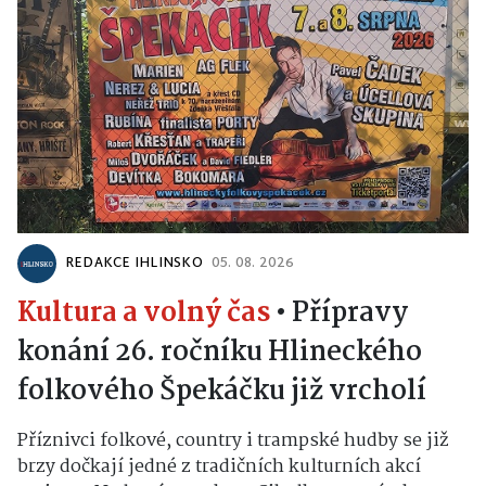
REDAKCE IHLINSKO
05. 08. 2026
Kultura a volný čas
•
Přípravy
konání 26. ročníku Hlineckého
folkového Špekáčku již vrcholí
Příznivci folkové, country i trampské hudby se již
brzy dočkají jedné z tradičních kulturních akcí