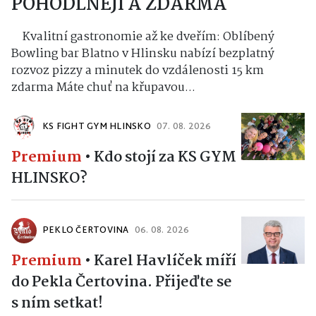
POHODLNĚJI A ZDARMA
Kvalitní gastronomie až ke dveřím: Oblíbený
Bowling bar Blatno v Hlinsku nabízí bezplatný
rozvoz pizzy a minutek do vzdálenosti 15 km
zdarma Máte chuť na křupavou...
KS FIGHT GYM HLINSKO
07. 08. 2026
Premium
•
Kdo stojí za KS GYM
HLINSKO?
PEKLO ČERTOVINA
06. 08. 2026
Premium
•
Karel Havlíček míří
do Pekla Čertovina. Přijeďte se
s ním setkat!