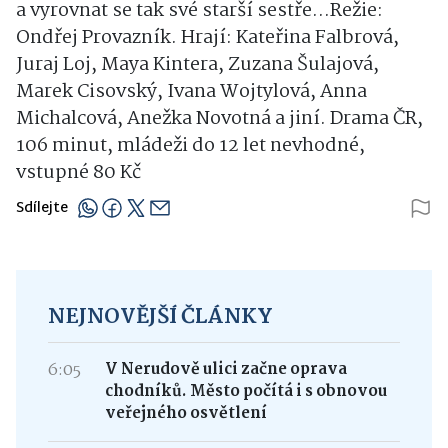
a vyrovnat se tak své starší sestře...Režie:
Ondřej Provazník. Hrají: Kateřina Falbrová,
Juraj Loj, Maya Kintera, Zuzana Šulajová,
Marek Cisovský, Ivana Wojtylová, Anna
Michalcová, Anežka Novotná a jiní. Drama ČR,
106 minut, mládeži do 12 let nevhodné,
vstupné 80 Kč
Sdílejte
NEJNOVĚJŠÍ ČLÁNKY
6:05
V Nerudově ulici začne oprava
chodníků. Město počítá i s obnovou
veřejného osvětlení