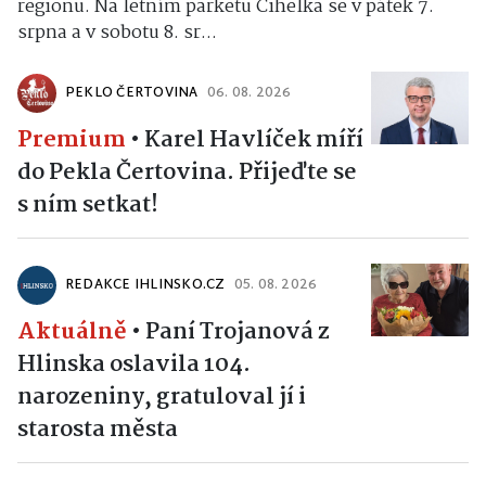
regionu. Na letním parketu Cihelka se v pátek 7.
srpna a v sobotu 8. sr...
PEKLO ČERTOVINA
06. 08. 2026
Premium
•
Karel Havlíček míří
do Pekla Čertovina. Přijeďte se
s ním setkat!
REDAKCE IHLINSKO.CZ
05. 08. 2026
Aktuálně
•
Paní Trojanová z
Hlinska oslavila 104.
narozeniny, gratuloval jí i
starosta města