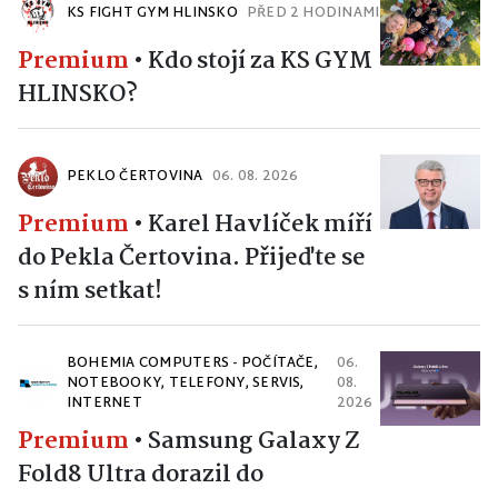
KS FIGHT GYM HLINSKO
PŘED 2 HODINAMI
Premium
•
Kdo stojí za KS GYM
HLINSKO?
PEKLO ČERTOVINA
06. 08. 2026
Premium
•
Karel Havlíček míří
do Pekla Čertovina. Přijeďte se
s ním setkat!
BOHEMIA COMPUTERS - POČÍTAČE,
06.
NOTEBOOKY, TELEFONY, SERVIS,
08.
INTERNET
2026
Premium
•
Samsung Galaxy Z
Fold8 Ultra dorazil do