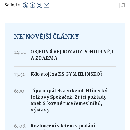
Sdílejte
NEJNOVĚJŠÍ ČLÁNKY
14:00
OBJEDNÁVEJ ROZVOZ POHODLNĚJI
A ZDARMA
13:56
Kdo stojí za KS GYM HLINSKO?
6:00
Tipy na pátek a víkend: Hlinecký
folkový Špekáček, Žijící poklady
aneb Šikovné ruce řemeslníků,
výstavy
6. 08.
Rozloučení s létem v podání