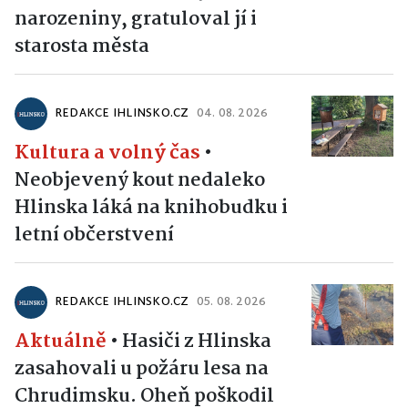
narozeniny, gratuloval jí i
starosta města
REDAKCE IHLINSKO.CZ
04. 08. 2026
Kultura a volný čas
•
Neobjevený kout nedaleko
Hlinska láká na knihobudku i
letní občerstvení
REDAKCE IHLINSKO.CZ
05. 08. 2026
Aktuálně
•
Hasiči z Hlinska
zasahovali u požáru lesa na
Chrudimsku. Oheň poškodil