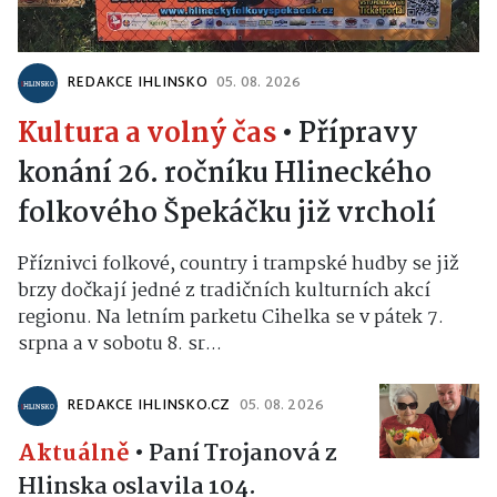
REDAKCE IHLINSKO
05. 08. 2026
Kultura a volný čas
•
Přípravy
konání 26. ročníku Hlineckého
folkového Špekáčku již vrcholí
Příznivci folkové, country i trampské hudby se již
brzy dočkají jedné z tradičních kulturních akcí
regionu. Na letním parketu Cihelka se v pátek 7.
srpna a v sobotu 8. sr...
REDAKCE IHLINSKO.CZ
05. 08. 2026
Aktuálně
•
Paní Trojanová z
Hlinska oslavila 104.