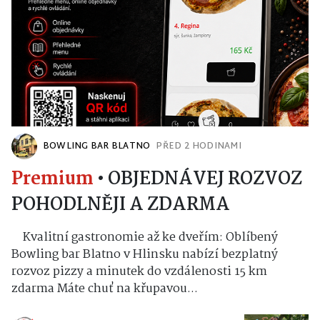
BOWLING BAR BLATNO
PŘED 2 HODINAMI
Premium
•
OBJEDNÁVEJ ROZVOZ
POHODLNĚJI A ZDARMA
Kvalitní gastronomie až ke dveřím: Oblíbený
Bowling bar Blatno v Hlinsku nabízí bezplatný
rozvoz pizzy a minutek do vzdálenosti 15 km
zdarma Máte chuť na křupavou...