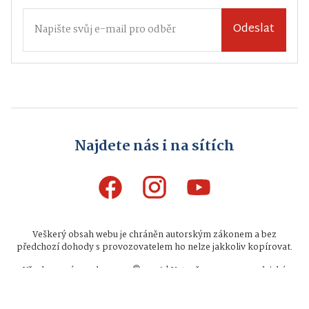
Odeslat
Najdete nás i na sítích
Veškerý obsah webu je chráněn autorským zákonem a bez
předchozí dohody s provozovatelem ho nelze jakkoliv kopírovat.
Všechna práva vyhrazena © 2026 | Vytvořeno na zpravodajské
platformě
INFIO