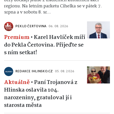
brzy dočkají jedné z tradičních kulturních akcí
regionu. Na letním parketu Cihelka se v pátek 7.
srpna a v sobotu 8. sr...
PEKLO ČERTOVINA
06. 08. 2026
Premium
•
Karel Havlíček míří
do Pekla Čertovina. Přijeďte se
s ním setkat!
REDAKCE IHLINSKO.CZ
05. 08. 2026
Aktuálně
•
Paní Trojanová z
Hlinska oslavila 104.
narozeniny, gratuloval jí i
starosta města