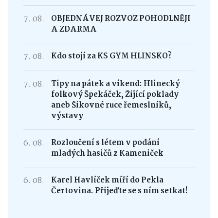
7. 08.
OBJEDNÁVEJ ROZVOZ POHODLNĚJI
A ZDARMA
7. 08.
Kdo stojí za KS GYM HLINSKO?
7. 08.
Tipy na pátek a víkend: Hlinecký
folkový Špekáček, Žijící poklady
aneb Šikovné ruce řemeslníků,
výstavy
6. 08.
Rozloučení s létem v podání
mladých hasičů z Kameniček
6. 08.
Karel Havlíček míří do Pekla
Čertovina. Přijeďte se s ním setkat!