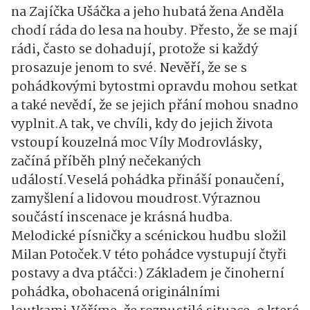
na Zajíčka Ušáčka a jeho hubatá žena Anděla
chodí ráda do lesa na houby. Přesto, že se mají
rádi, často se dohadují, protože si každý
prosazuje jenom to své. Nevěří, že se s
pohádkovými bytostmi opravdu mohou setkat
a také nevědí, že se jejich přání mohou snadno
vyplnit.A tak, ve chvíli, kdy do jejich života
vstoupí kouzelná moc Víly Modrovlásky,
začíná příběh plný nečekaných
událostí.Veselá pohádka přináší ponaučení,
zamyšlení a lidovou moudrost.Výraznou
součástí inscenace je krásná hudba.
Melodické písničky a scénickou hudbu složil
Milan Potoček.V této pohádce vystupují čtyři
postavy a dva ptáčci:) Základem je činoherní
pohádka, obohacená originálními