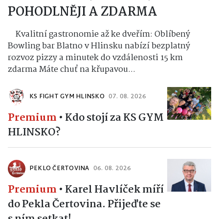
POHODLNĚJI A ZDARMA
Kvalitní gastronomie až ke dveřím: Oblíbený
Bowling bar Blatno v Hlinsku nabízí bezplatný
rozvoz pizzy a minutek do vzdálenosti 15 km
zdarma Máte chuť na křupavou...
KS FIGHT GYM HLINSKO
07. 08. 2026
Premium
•
Kdo stojí za KS GYM
HLINSKO?
PEKLO ČERTOVINA
06. 08. 2026
Premium
•
Karel Havlíček míří
do Pekla Čertovina. Přijeďte se
s ním setkat!