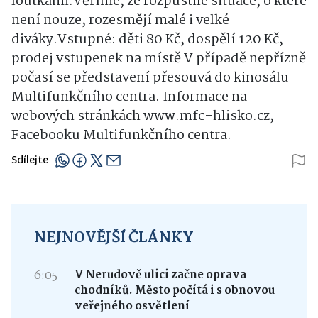
loutkami.Věříme, že rozpustilé situace, o které
není nouze, rozesmějí malé i velké
diváky.Vstupné: děti 80 Kč, dospělí 120 Kč,
prodej vstupenek na místě V případě nepřízně
počasí se představení přesouvá do kinosálu
Multifunkčního centra. Informace na
webových stránkách www.mfc-hlisko.cz,
Facebooku Multifunkčního centra.
Sdílejte
NEJNOVĚJŠÍ ČLÁNKY
6:05
V Nerudově ulici začne oprava
chodníků. Město počítá i s obnovou
veřejného osvětlení