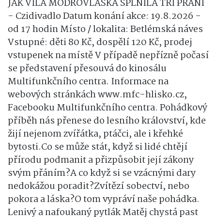
JAK VÍLA MODROVLÁSKA SPLNILA TŘI PŘÁNÍ
- Czidivadlo Datum konání akce: 19.8.2026 -
od 17 hodin Místo / lokalita: Betlémská náves
Vstupné: děti 80 Kč, dospělí 120 Kč, prodej
vstupenek na místě V případě nepřízně počasí
se představení přesouvá do kinosálu
Multifunkčního centra. Informace na
webových stránkách www.mfc-hlisko.cz,
Facebooku Multifunkčního centra. Pohádkový
příběh nás přenese do lesního království, kde
žijí nejenom zvířátka, ptáčci, ale i křehké
bytosti.Co se může stát, když si lidé chtějí
přírodu podmanit a přizpůsobit její zákony
svým přáním?A co když si se vzácnými dary
nedokážou poradit?Zvítězí sobectví, nebo
pokora a láska?O tom vypráví naše pohádka.
Lenivý a nafoukaný pytlák Matěj chystá past