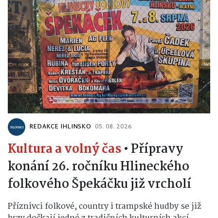
REDAKCE IHLINSKO
05. 08. 2026
Kultura a volný čas
•
Přípravy
konání 26. ročníku Hlineckého
folkového Špekáčku již vrcholí
Příznivci folkové, country i trampské hudby se již