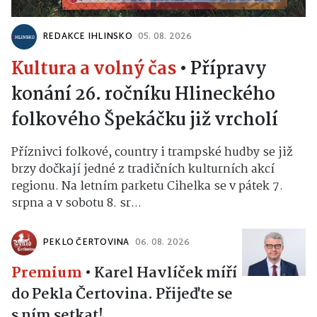
REDAKCE IHLINSKO
05. 08. 2026
Kultura a volný čas
•
Přípravy
konání 26. ročníku Hlineckého
folkového Špekáčku již vrcholí
Příznivci folkové, country i trampské hudby se již
brzy dočkají jedné z tradičních kulturních akcí
regionu. Na letním parketu Cihelka se v pátek 7.
srpna a v sobotu 8. sr...
PEKLO ČERTOVINA
06. 08. 2026
Premium
•
Karel Havlíček míří
do Pekla Čertovina. Přijeďte se
s ním setkat!