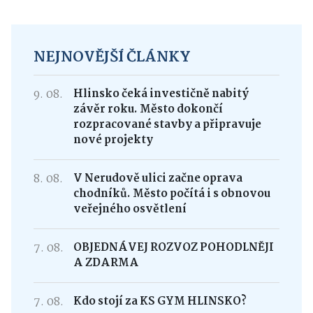
NEJNOVĚJŠÍ ČLÁNKY
9. 08.
Hlinsko čeká investičně nabitý
závěr roku. Město dokončí
rozpracované stavby a připravuje
nové projekty
8. 08.
V Nerudově ulici začne oprava
chodníků. Město počítá i s obnovou
veřejného osvětlení
7. 08.
OBJEDNÁVEJ ROZVOZ POHODLNĚJI
A ZDARMA
7. 08.
Kdo stojí za KS GYM HLINSKO?