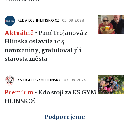
REDAKCE IHLINSKO.CZ
05. 08. 2026
Aktuálně
•
Paní Trojanová z
Hlinska oslavila 104.
narozeniny, gratuloval jí i
starosta města
KS FIGHT GYM HLINSKO
07. 08. 2026
Premium
•
Kdo stojí za KS GYM
HLINSKO?
Podporujeme