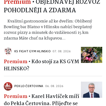
Premium
•
OBJEDNÁVEJ ROZVOZ
POHODLNĚJI A ZDARMA
Kvalitní gastronomie až ke dveřím: Oblíbený
Bowling bar Blatno v Hlinsku nabízí bezplatný
rozvoz pizzy a minutek do vzdálenosti 15 km
zdarma Máte chuť na křupavou...
KS FIGHT GYM HLINSKO
07. 08. 2026
Premium
•
Kdo stojí za KS GYM
HLINSKO?
PEKLO ČERTOVINA
06. 08. 2026
Premium
•
Karel Havlíček míří
do Pekla Čertovina. Přijeďte se