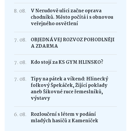
8. 08.
V Nerudově ulici začne oprava
chodníků. Město počítá i s obnovou
veřejného osvětlení
7. 08.
OBJEDNÁVEJ ROZVOZ POHODLNĚJI
A ZDARMA
7. 08.
Kdo stojí za KS GYM HLINSKO?
7. 08.
Tipy na pátek a víkend: Hlinecký
folkový Špekáček, Žijící poklady
aneb Šikovné ruce řemeslníků,
výstavy
6. 08.
Rozloučení s létem v podání
mladých hasičů z Kameniček