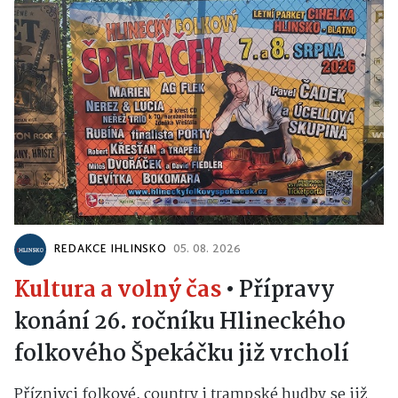
REDAKCE IHLINSKO
05. 08. 2026
Kultura a volný čas
•
Přípravy
konání 26. ročníku Hlineckého
folkového Špekáčku již vrcholí
Příznivci folkové, country i trampské hudby se již