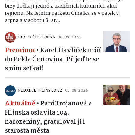
brzy dočkají jedné z tradičních kulturních akcí
regionu. Na letním parketu Cihelka se v pátek 7.
srpna a v sobotu 8. sr...
PEKLO ČERTOVINA
06. 08. 2026
Premium
•
Karel Havlíček míří
do Pekla Čertovina. Přijeďte se
s ním setkat!
REDAKCE IHLINSKO.CZ
05. 08. 2026
Aktuálně
•
Paní Trojanová z
Hlinska oslavila 104.
narozeniny, gratuloval jí i
starosta města