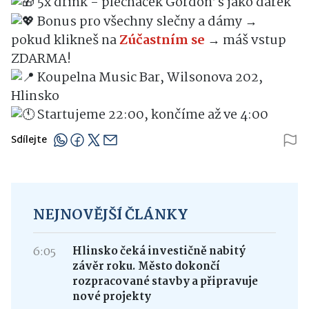
5x drink = plecháček Gordon’s jako dárek
Bonus pro všechny slečny a dámy →
pokud klikneš na
Zúčastním se
→ máš vstup
ZDARMA!
Koupelna Music Bar, Wilsonova 202,
Hlinsko
Startujeme 22:00, končíme až ve 4:00
Sdílejte
NEJNOVĚJŠÍ ČLÁNKY
6:05
Hlinsko čeká investičně nabitý
závěr roku. Město dokončí
rozpracované stavby a připravuje
nové projekty