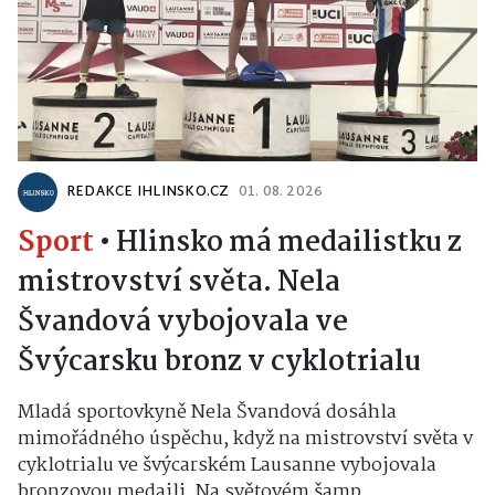
REDAKCE IHLINSKO.CZ
01. 08. 2026
Sport
•
Hlinsko má medailistku z
mistrovství světa. Nela
Švandová vybojovala ve
Švýcarsku bronz v cyklotrialu
Mladá sportovkyně Nela Švandová dosáhla
mimořádného úspěchu, když na mistrovství světa v
cyklotrialu ve švýcarském Lausanne vybojovala
bronzovou medaili. Na světovém šamp...