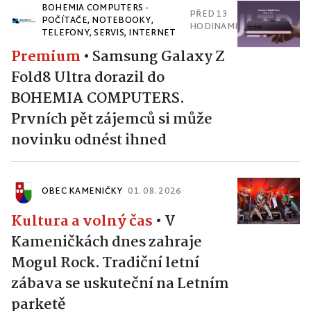
BOHEMIA COMPUTERS -
PŘED 13
POČÍTAČE, NOTEBOOKY,
HODINAMI
TELEFONY, SERVIS, INTERNET
Premium
•
Samsung Galaxy Z
Fold8 Ultra dorazil do
BOHEMIA COMPUTERS.
Prvních pět zájemců si může
novinku odnést ihned
OBEC KAMENIČKY
01. 08. 2026
Kultura a volný čas
•
V
Kameničkách dnes zahraje
Mogul Rock. Tradiční letní
zábava se uskuteční na Letním
parketě