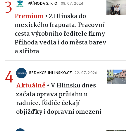
3
PŘÍHODA S. R. O.
08. 07. 2026
Premium
•
Z Hlinska do
mexického Irapuata. Pracovní
cesta výrobního ředitele firmy
Příhoda vedla i do města barev
a stříbra
4
REDAKCE IHLINSKO.CZ
22. 07. 2026
Aktuálně
•
V Hlinsku dnes
začala oprava průtahu u
radnice. Řidiče čekají
objížďky i dopravní omezení