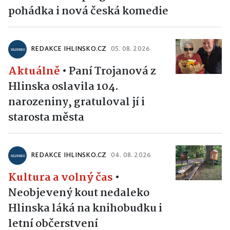
pohádka i nová česká komedie
REDAKCE IHLINSKO.CZ
05. 08. 2026
Aktuálně
•
Paní Trojanová z
Hlinska oslavila 104.
narozeniny, gratuloval jí i
starosta města
REDAKCE IHLINSKO.CZ
04. 08. 2026
Kultura a volný čas
•
Neobjevený kout nedaleko
Hlinska láká na knihobudku i
letní občerstvení