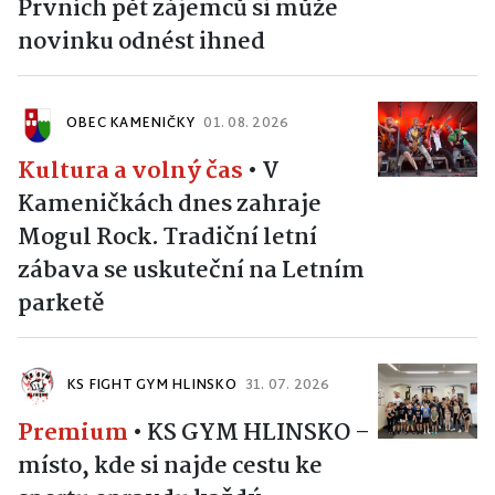
Prvních pět zájemců si může
novinku odnést ihned
OBEC KAMENIČKY
01. 08. 2026
Kultura a volný čas
•
V
Kameničkách dnes zahraje
Mogul Rock. Tradiční letní
zábava se uskuteční na Letním
parketě
KS FIGHT GYM HLINSKO
31. 07. 2026
Premium
•
KS GYM HLINSKO –
místo, kde si najde cestu ke