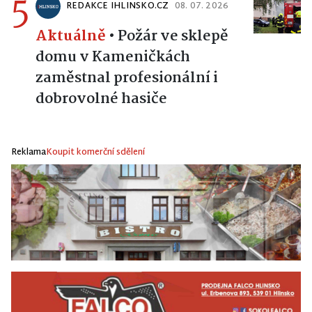
5
REDAKCE IHLINSKO.CZ
08. 07. 2026
Aktuálně
•
Požár ve sklepě
domu v Kameničkách
zaměstnal profesionální i
dobrovolné hasiče
Reklama
Koupit komerční sdělení