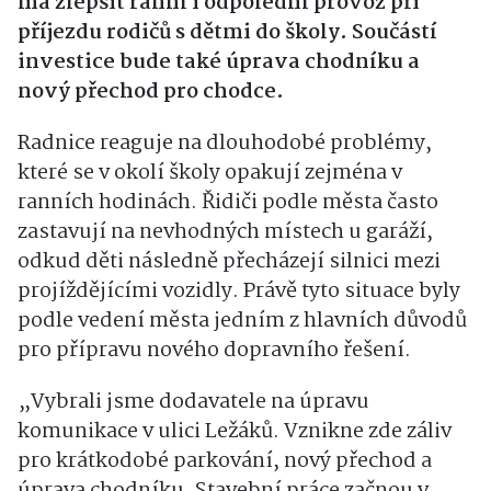
má zlepšit ranní i odpolední provoz při
příjezdu rodičů s dětmi do školy. Součástí
investice bude také úprava chodníku a
nový přechod pro chodce.
Radnice reaguje na dlouhodobé problémy,
které se v okolí školy opakují zejména v
ranních hodinách. Řidiči podle města často
zastavují na nevhodných místech u garáží,
odkud děti následně přecházejí silnici mezi
projíždějícími vozidly. Právě tyto situace byly
podle vedení města jedním z hlavních důvodů
pro přípravu nového dopravního řešení.
„Vybrali jsme dodavatele na úpravu
komunikace v ulici Ležáků. Vznikne zde záliv
pro krátkodobé parkování, nový přechod a
úprava chodníku. Stavební práce začnou v