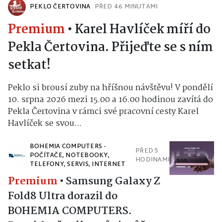
PEKLO ČERTOVINA
PŘED 46 MINUTAMI
Premium
•
Karel Havlíček míří do
Pekla Čertovina. Přijeďte se s ním
setkat!
Peklo si brousí zuby na hříšnou návštěvu! V pondělí
10. srpna 2026 mezi 15.00 a 16.00 hodinou zavítá do
Pekla Čertovina v rámci své pracovní cesty Karel
Havlíček se svou...
BOHEMIA COMPUTERS -
PŘED 5
POČÍTAČE, NOTEBOOKY,
HODINAMI
TELEFONY, SERVIS, INTERNET
Premium
•
Samsung Galaxy Z
Fold8 Ultra dorazil do
BOHEMIA COMPUTERS.