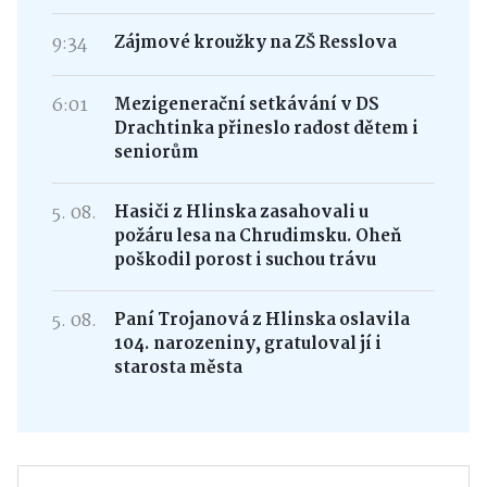
9:34
Zájmové kroužky na ZŠ Resslova
6:01
Mezigenerační setkávání v DS
Drachtinka přineslo radost dětem i
seniorům
5. 08.
Hasiči z Hlinska zasahovali u
požáru lesa na Chrudimsku. Oheň
poškodil porost i suchou trávu
5. 08.
Paní Trojanová z Hlinska oslavila
104. narozeniny, gratuloval jí i
starosta města