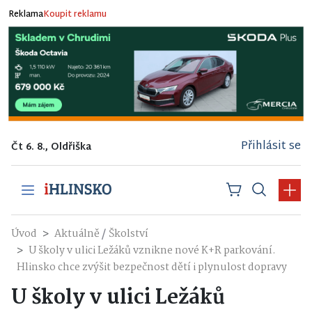
Reklama
Koupit reklamu
Přihlásit se
Čt 6. 8., Oldřiška
/
Úvod
Aktuálně
Školství
U školy v ulici Ležáků vznikne nové K+R parkování.
Hlinsko chce zvýšit bezpečnost dětí i plynulost dopravy
U školy v ulici Ležáků