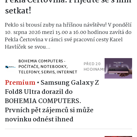
Pekla Čertovina. Přijeďte se s ním
setkat!
Peklo si brousí zuby na hříšnou návštěvu! V pondělí
10. srpna 2026 mezi 15.00 a 16.00 hodinou zavítá do
Pekla Čertovina v rámci své pracovní cesty Karel
Havlíček se svou...
BOHEMIA COMPUTERS -
PŘED 20
POČÍTAČE, NOTEBOOKY,
HODINAMI
TELEFONY, SERVIS, INTERNET
Premium
•
Samsung Galaxy Z
Fold8 Ultra dorazil do
BOHEMIA COMPUTERS.
Prvních pět zájemců si může
novinku odnést ihned