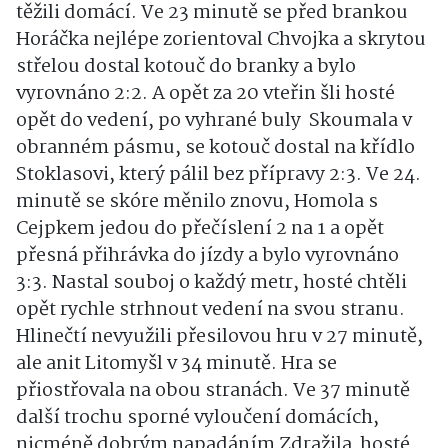
těžili domácí. Ve 23 minutě se před brankou
Horáčka nejlépe zorientoval Chvojka a skrytou
střelou dostal kotouč do branky a bylo
vyrovnáno 2:2. A opět za 20 vteřin šli hosté
opět do vedení, po vyhrané buly Skoumala v
obranném pásmu, se kotouč dostal na křídlo
Stoklasovi, který pálil bez přípravy 2:3. Ve 24.
minutě se skóre měnilo znovu, Homola s
Cejpkem jedou do přečíslení 2 na 1 a opět
přesná přihrávka do jízdy a bylo vyrovnáno
3:3. Nastal souboj o každý metr, hosté chtěli
opět rychle strhnout vedení na svou stranu.
Hlinečtí nevyužili přesilovou hru v 27 minutě,
ale anit Litomyšl v 34 minutě. Hra se
přiostřovala na obou stranách. Ve 37 minutě
další trochu sporné vyloučení domácích,
nicméně dobrým napadáním Zdražila hosté