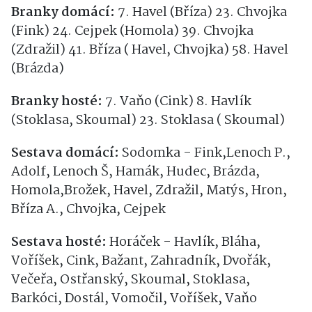
Branky domácí:
7. Havel (Bříza) 23. Chvojka
(Fink) 24. Cejpek (Homola) 39. Chvojka
(Zdražil) 41. Bříza ( Havel, Chvojka) 58. Havel
(Brázda)
Branky hosté:
7. Vaňo (Cink) 8. Havlík
(Stoklasa, Skoumal) 23. Stoklasa ( Skoumal)
Sestava domácí:
Sodomka - Fink,Lenoch P.,
Adolf, Lenoch Š, Hamák, Hudec, Brázda,
Homola,Brožek, Havel, Zdražil, Matýs, Hron,
Bříza A., Chvojka, Cejpek
Sestava hosté:
Horáček - Havlík, Bláha,
Voříšek, Cink, Bažant, Zahradník, Dvořák,
Večeřa, Ostřanský, Skoumal, Stoklasa,
Barkóci, Dostál, Vomočil, Voříšek, Vaňo