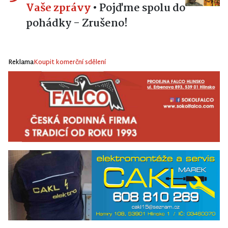
Vaše zprávy
•
Pojďme spolu do
pohádky - Zrušeno!
Reklama
Koupit komerční sdělení