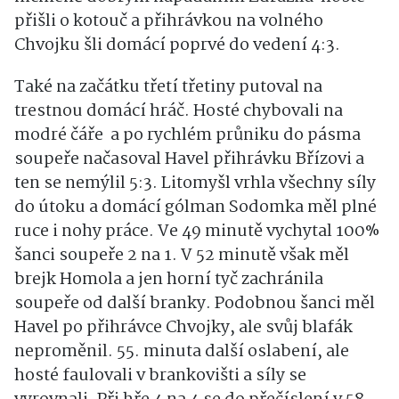
přišli o kotouč a přihrávkou na volného
Chvojku šli domácí poprvé do vedení 4:3.
Také na začátku třetí třetiny putoval na
trestnou domácí hráč. Hosté chybovali na
modré čáře a po rychlém průniku do pásma
soupeře načasoval Havel přihrávku Břízovi a
ten se nemýlil 5:3. Litomyšl vrhla všechny síly
do útoku a domácí gólman Sodomka měl plné
ruce i nohy práce. Ve 49 minutě vychytal 100%
šanci soupeře 2 na 1. V 52 minutě však měl
brejk Homola a jen horní tyč zachránila
soupeře od další branky. Podobnou šanci měl
Havel po přihrávce Chvojky, ale svůj blafák
neproměnil. 55. minuta další oslabení, ale
hosté faulovali v brankovišti a síly se