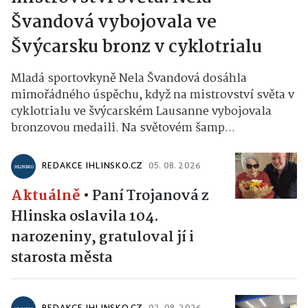
Švandová vybojovala ve
Švýcarsku bronz v cyklotrialu
Mladá sportovkyně Nela Švandová dosáhla
mimořádného úspěchu, když na mistrovství světa v
cyklotrialu ve švýcarském Lausanne vybojovala
bronzovou medaili. Na světovém šamp...
REDAKCE IHLINSKO.CZ
05. 08. 2026
Aktuálně
•
Paní Trojanová z
Hlinska oslavila 104.
narozeniny, gratuloval jí i
starosta města