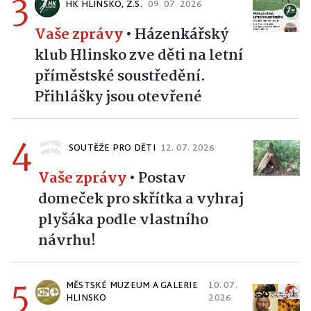
3
HK HLINSKO, Z.S.
09. 07. 2026
Vaše zprávy
•
Házenkářský
klub Hlinsko zve děti na letní
příměstské soustředění.
Přihlášky jsou otevřené
4
SOUTĚŽE PRO DĚTI
12. 07. 2026
Vaše zprávy
•
Postav
domeček pro skřítka a vyhraj
plyšáka podle vlastního
návrhu!
5
MĚSTSKÉ MUZEUM A GALERIE
10. 07.
HLINSKO
2026