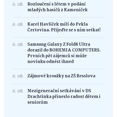
6. 08.
Rozloučení s létem v podání
mladých hasičů z Kameniček
6. 08.
Karel Havlíček míří do Pekla
Čertovina. Přijeďte se s ním setkat!
6. 08.
Samsung Galaxy Z Fold8 Ultra
dorazil do BOHEMIA COMPUTERS.
Prvních pět zájemců si může
novinku odnést ihned
6. 08.
Zájmové kroužky na ZŠ Resslova
6. 08.
Mezigenerační setkávání v DS
Drachtinka přineslo radost dětem i
seniorům