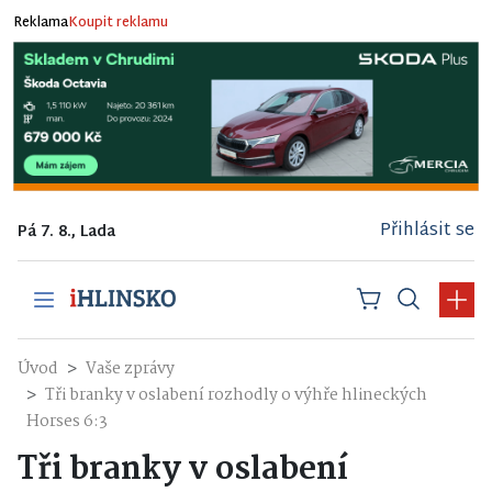
Reklama
Koupit reklamu
Přihlásit se
Pá 7. 8., Lada
Úvod
Vaše zprávy
Tři branky v oslabení rozhodly o výhře hlineckých
Horses 6:3
Tři branky v oslabení