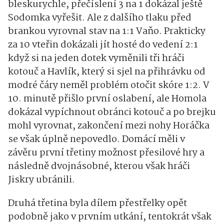
bleskurychle, přečíslení 3 na 1 dokázal ještě
Sodomka vyřešit. Ale z dalšího tlaku před
brankou vyrovnal stav na 1:1 Vaňo. Prakticky
za 10 vteřin dokázali jít hosté do vedení 2:1
když si na jeden dotek vyměnili tři hráči
kotouč a Havlík, který si sjel na přihrávku od
modré čáry neměl problém otočit skóre 1:2. V
10. minutě přišlo první oslabení, ale Homola
dokázal vypíchnout obránci kotouč a po brejku
mohl vyrovnat, zakončení mezi nohy Horáčka
se však úplně nepovedlo. Domácí měli v
závěru první třetiny možnost přesilové hry a
následně dvojnásobné, kterou však hráči
Jiskry ubránili.
Druhá třetina byla dílem přestřelky opět
podobně jako v prvním utkání, tentokrát však