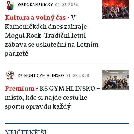
OBEC KAMENIČKY
01. 08. 2026
Kultura a volný čas
•
V
Kameničkách dnes zahraje
Mogul Rock. Tradiční letní
zábava se uskuteční na Letním
parketě
KS FIGHT GYM HLINSKO
31. 07. 2026
Premium
•
KS GYM HLINSKO –
místo, kde si najde cestu ke
sportu opravdu každý
NEJČTENĚJŠÍ