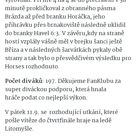
vyrovnali. Při hře 4 na 4 se do přečíslení v 58
minutě prokličkoval z obranného pásma
Brázda až před branku Horáčka, jeho
přihrávku přes brnakoviště následně uklidil
do branky Havel 6:3. V závěru,kdy na straně
hostí vzplály vášně měl v brejku šanci ještě
Bříza a v následných šarvátkách pykaly obě
strany a tak bylo o přesvědčivém výsledku pro
Horses rozhodnuto.
Počet diváků
: 197. Děkujeme FanKlubu za
super diváckou podporu, která hnala
hráče podat co nejlepší výkon.
V pátek 11.9. se rozhodující utkání, které
pošle vítěze do čtvrtfinále hraje na ledě
Litomyšle.