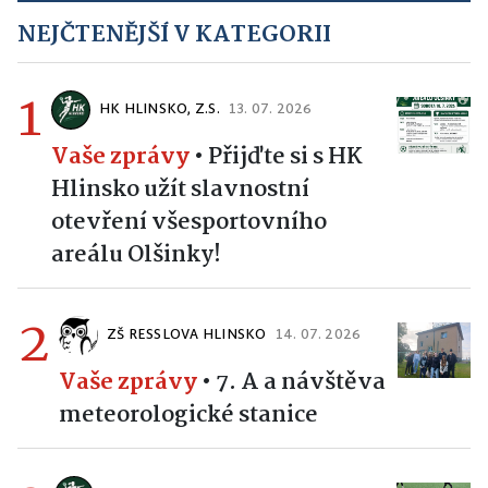
NEJČTENĚJŠÍ V KATEGORII
1
HK HLINSKO, Z.S.
13. 07. 2026
Vaše zprávy
•
Přijďte si s HK
Hlinsko užít slavnostní
otevření všesportovního
areálu Olšinky!
2
ZŠ RESSLOVA HLINSKO
14. 07. 2026
Vaše zprávy
•
7. A a návštěva
meteorologické stanice