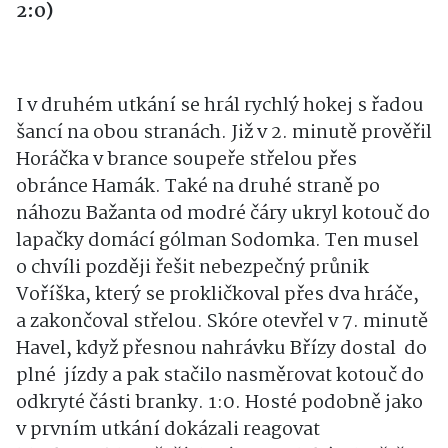
2:0)
I v druhém utkání se hrál rychlý hokej s řadou
šancí na obou stranách. Již v 2. minutě prověřil
Horáčka v brance soupeře střelou přes
obránce Hamák. Také na druhé straně po
náhozu Bažanta od modré čáry ukryl kotouč do
lapačky domácí gólman Sodomka. Ten musel
o chvíli později řešit nebezpečný průnik
Voříška, který se prokličkoval přes dva hráče,
a zakončoval střelou. Skóre otevřel v 7. minutě
Havel, když přesnou nahrávku Břízy dostal do
plné jízdy a pak stačilo nasměrovat kotouč do
odkryté části branky. 1:0. Hosté podobně jako
v prvním utkání dokázali reagovat