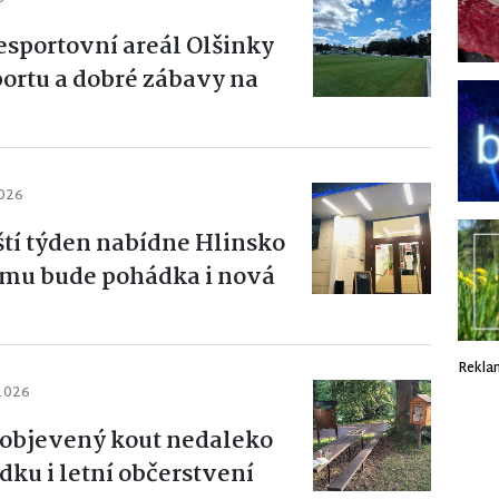
esportovní areál Olšinky
portu a dobré zábavy na
2026
ští týden nabídne Hlinsko
ramu bude pohádka i nová
Rekla
 2026
objevený kout nedaleko
ku i letní občerstvení