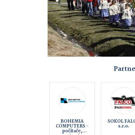
Partne
Cakl Elektro
Auto MERC
a.s.