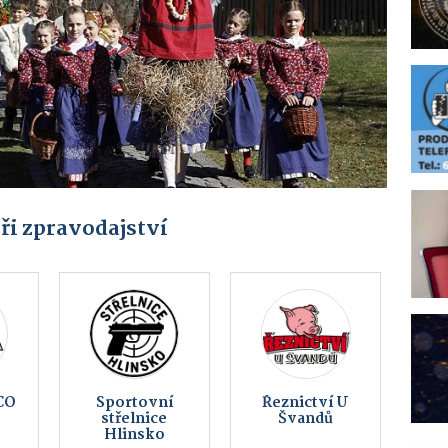
ři zpravodajství
IA
MikeFix,
Obec
servis a prodej
Kameničky
telefonů