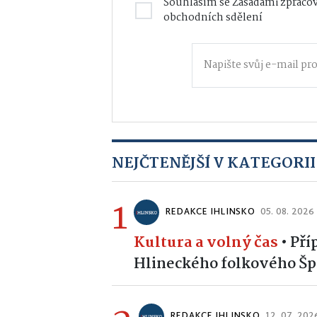
Souhlasím se
Zásadami zpracov
obchodních sdělení
NEJČTENĚJŠÍ V KATEGORII
1
REDAKCE IHLINSKO
05. 08. 2026
Kultura a volný čas
•
Pří
Hlineckého folkového Špe
REDAKCE IHLINSKO
12. 07. 202