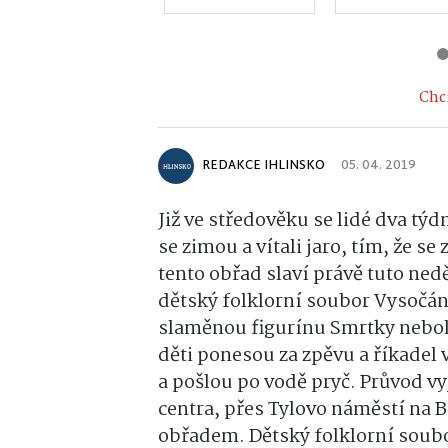
Chci
REDAKCE IHLINSKO
05. 04. 2019
Již ve středověku se lidé dva t
se zimou a vítali jaro, tím, že se
tento obřad slaví právě tuto nedě
dětský folklorní soubor Vysočán
slaměnou figurínu Smrtky nebol
děti ponesou za zpěvu a říkadel 
a pošlou po vodě pryč.
Průvod vy
centra, přes Tylovo náměstí na B
obřadem.
Dětský folklorní soub