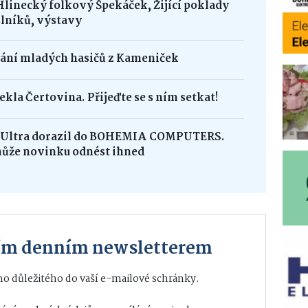
Hlinecký folkový Špekáček, Žijící poklady
lníků, výstavy
dání mladých hasičů z Kameniček
ekla Čertovina. Přijeďte se s ním setkat!
8 Ultra dorazil do BOHEMIA COMPUTERS.
může novinku odnést ihned
ším denním newsletterem
o důležitého do vaší e-mailové schránky.