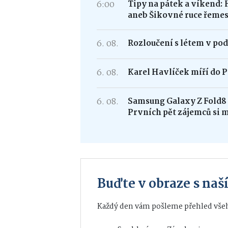
6:00
Tipy na pátek a víkend: 
aneb Šikovné ruce řemes
6. 08.
Rozloučení s létem v po
6. 08.
Karel Havlíček míří do P
6. 08.
Samsung Galaxy Z Fold
Prvních pět zájemců si 
Buďte v obraze s na
Každý den vám pošleme přehled všeh