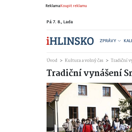
Reklama
Koupit reklamu
Pá 7. 8., Lada
ZPRÁVY
KAL
Úvod
Kultura a volný čas
Tradiční 
Tradiční vynášení 