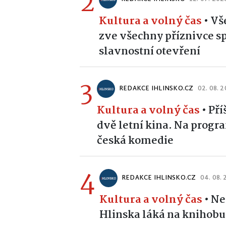
2
Kultura a volný čas
•
Vš
zve všechny příznivce s
slavnostní otevření
3
REDAKCE IHLINSKO.CZ
02. 08. 
Kultura a volný čas
•
Pří
dvě letní kina. Na prog
česká komedie
4
REDAKCE IHLINSKO.CZ
04. 08.
Kultura a volný čas
•
Ne
Hlinska láká na knihobud