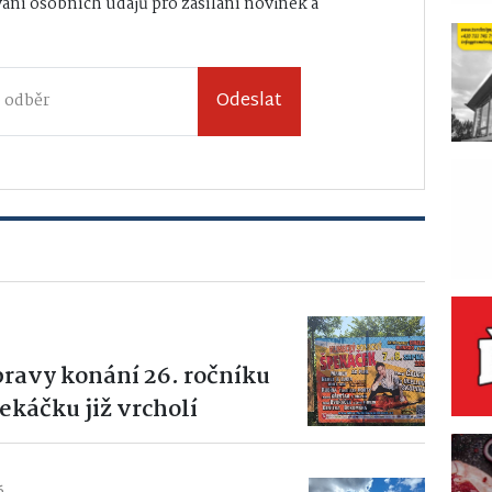
ání osobních údajů
pro zasílání novinek a
Odeslat
pravy konání 26. ročníku
káčku již vrcholí
6