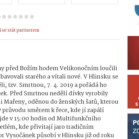
 se stát partnerem
ýdny před Božím hodem Velikonočním loučili
 zbavovali starého a vítali nové.
V Hlinsku se
li, tzv. Smrtnou, 7. 4. 2019 a pořádá ho
ek. Před Smrtnou nedělí dívky vyrobily
i Mařeny, oděnou do ženských šatů, kterou
v průvodu směrem k řece, kde jí zapálí
jde v 15:00 hodin od Multifunkčního
etlém, kde přivítají jaro tradičním
or Vysočánek působí v Hlinsku již od roku