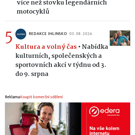
více než stovku legendárních
motocyklů
5
REDAKCE IHLINSKO
03. 08. 2026
Kultura a volný čas
•
Nabídka
kulturních, společenských a
sportovních akcí v týdnu od 3.
do 9. srpna
Reklama
Koupit komerční sdělení