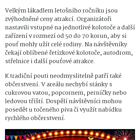
Velkým lákadlem letošního ročníku jsou
zvýhodněné ceny atrakcí. Organizátoři
nastavili vstupné na jednotlivé kolotoče a další
zařízení v rozmezí od 50 do 70 korun, aby si
pouť mohly užít celé rodiny. Na návštěvníky
čekají oblíbené řetízkové kolotoče, autodrom,
střelnice i další pouťové atrakce.
K tradiční pouti neodmyslitelně patří také
občerstvení. V areálu nechybí stánky s
cukrovou vatou, popcornem, perníčky nebo
ledovou tříští. Dospělí návštěvníci mohou
posedět u točeného piva či využít nabídku
rychlého občerstvení.