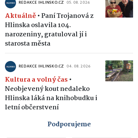
REDAKCE IHLINSKO.CZ
05. 08. 2026
Aktuálně
•
Paní Trojanová z
Hlinska oslavila 104.
narozeniny, gratuloval jí i
starosta města
REDAKCE IHLINSKO.CZ
04. 08. 2026
Kultura a volný čas
•
Neobjevený kout nedaleko
Hlinska láká na knihobudku i
letní občerstvení
Podporujeme