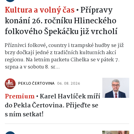
Kultura a volný čas
•
Přípravy
konání 26. ročníku Hlineckého
folkového Špekáčku již vrcholí
Příznivci folkové, country i trampské hudby se již
brzy dočkají jedné z tradičních kulturních akcí
regionu. Na letním parketu Cihelka se v pátek 7.
srpna a v sobotu 8. sr...
PEKLO ČERTOVINA
06. 08. 2026
Premium
•
Karel Havlíček míří
do Pekla Čertovina. Přijeďte se
s ním setkat!