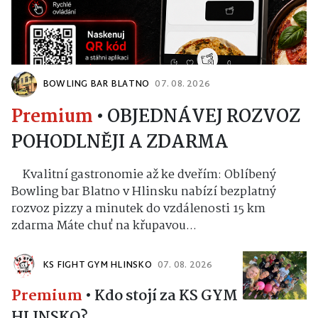
BOWLING BAR BLATNO
07. 08. 2026
Premium
•
OBJEDNÁVEJ ROZVOZ
POHODLNĚJI A ZDARMA
Kvalitní gastronomie až ke dveřím: Oblíbený
Bowling bar Blatno v Hlinsku nabízí bezplatný
rozvoz pizzy a minutek do vzdálenosti 15 km
zdarma Máte chuť na křupavou...
KS FIGHT GYM HLINSKO
07. 08. 2026
Premium
•
Kdo stojí za KS GYM
HLINSKO?