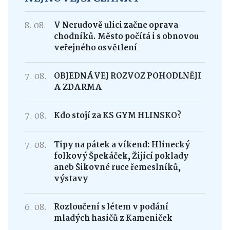
8. 08.
V Nerudově ulici začne oprava
chodníků. Město počítá i s obnovou
veřejného osvětlení
7. 08.
OBJEDNÁVEJ ROZVOZ POHODLNĚJI
A ZDARMA
7. 08.
Kdo stojí za KS GYM HLINSKO?
7. 08.
Tipy na pátek a víkend: Hlinecký
folkový Špekáček, Žijící poklady
aneb Šikovné ruce řemeslníků,
výstavy
6. 08.
Rozloučení s létem v podání
mladých hasičů z Kameniček