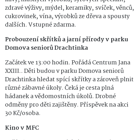
háčkovaných věcí, kožených výrobků, květin,
kávy, masných výrobků, sýrových specialit,
zdravé výživy, mýdel, keramiky, svíček, věnců,
cukrovinek, vína, výrobků ze dřeva a spousty
dalších. Vstupné zdarma.
Probouzení skřítků a jarní přírody v parku
Domova seniorů Drachtinka
Začátek ve 13:00 hodin. Pořádá Centrum Jana
XXIII.. Děti budou v parku Domova seniorů
Drachtinka hledat spící skřítky a zároveň plnit
různé zábavné úkoly. Čeká je cesta plná
hádanek a vědomostních úkolů. Drobné
odměny pro děti zajištěny. Příspěvek na akci
30 Kč/osoba.
Kino v MFC