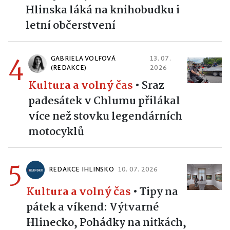
Neobjevený kout nedaleko
Hlinska láká na knihobudku i
letní občerstvení
4
GABRIELA VOLFOVÁ
13. 07.
(REDAKCE)
2026
Kultura a volný čas
•
Sraz
padesátek v Chlumu přilákal
více než stovku legendárních
motocyklů
5
REDAKCE IHLINSKO
10. 07. 2026
Kultura a volný čas
•
Tipy na
pátek a víkend: Výtvarné