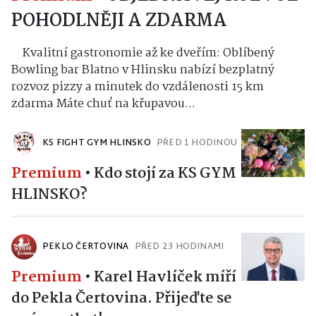
Premium
•
OBJEDNÁVEJ ROZVOZ
POHODLNĚJI A ZDARMA
Kvalitní gastronomie až ke dveřím: Oblíbený
Bowling bar Blatno v Hlinsku nabízí bezplatný
rozvoz pizzy a minutek do vzdálenosti 15 km
zdarma Máte chuť na křupavou...
KS FIGHT GYM HLINSKO
PŘED 1 HODINOU
Premium
•
Kdo stojí za KS GYM
HLINSKO?
PEKLO ČERTOVINA
PŘED 23 HODINAMI
Premium
•
Karel Havlíček míří