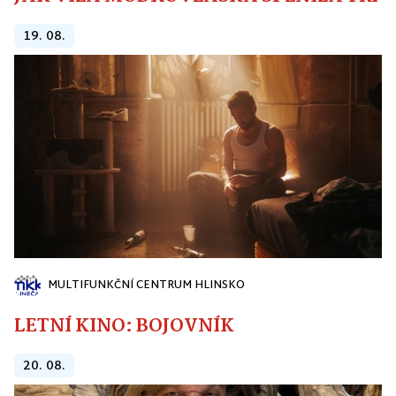
JAK VÍLA MODROVLÁSKA SPLNILA TŘI PŘ
19. 08.
MULTIFUNKČNÍ CENTRUM HLINSKO
LETNÍ KINO: BOJOVNÍK