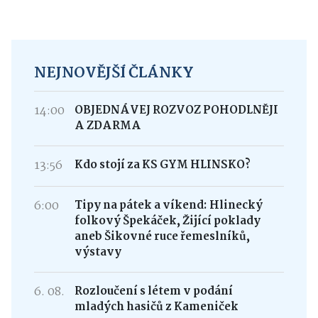
Chcete přispět do diskuze? Stačí se jen
přihlásit.
NEJNOVĚJŠÍ ČLÁNKY
14:00
OBJEDNÁVEJ ROZVOZ POHODLNĚJI
A ZDARMA
13:56
Kdo stojí za KS GYM HLINSKO?
6:00
Tipy na pátek a víkend: Hlinecký
folkový Špekáček, Žijící poklady
aneb Šikovné ruce řemeslníků,
výstavy
6. 08.
Rozloučení s létem v podání