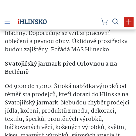
úklidu břehů a koryta řeky v okolí. Pro zájemce
bude navíc připravena možnost zapojit se
přímo na vodě. Členové vodáckého oddílu
mohou dobrovolníkům zapůjčit loďky, aby si i
ostatní mohli vyzkoušet úklid řeky z vodní
hladiny. Doporučuje se vzít si pracovní
oblečení a pevnou obuv. Úklidové prostředky
budou zajištěny. Pořádá MAS Hlinecko.
Svatojiřský jarmark před Orlovnou a na
Betlémě
Od 9:00 do 17:00. Široká nabídka výrobků od
téměř sta prodejců, kteří dorazí do Hlinska na
Svatojiřský jarmark. Nebudou chybět prodejci
jídla, koření, produktů z medu, dekorací,
textilu, šperků, proutěných výrobků,