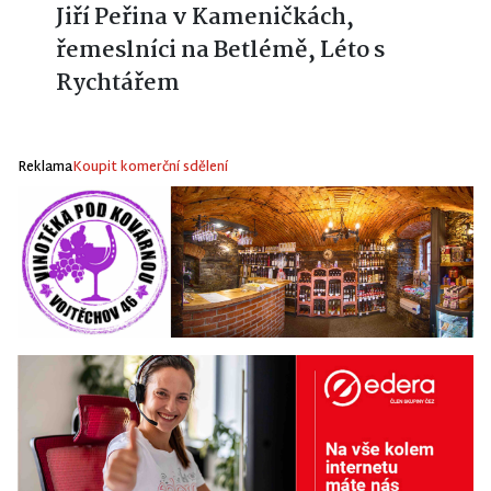
Hlinecko, Pohádky na nitkách,
Jiří Peřina v Kameničkách,
řemeslníci na Betlémě, Léto s
Rychtářem
Reklama
Koupit komerční sdělení