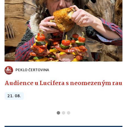
20. 08.
PEKLO ČERTOVINA
Audience u Lucifera s neomezeným raute
21. 08.