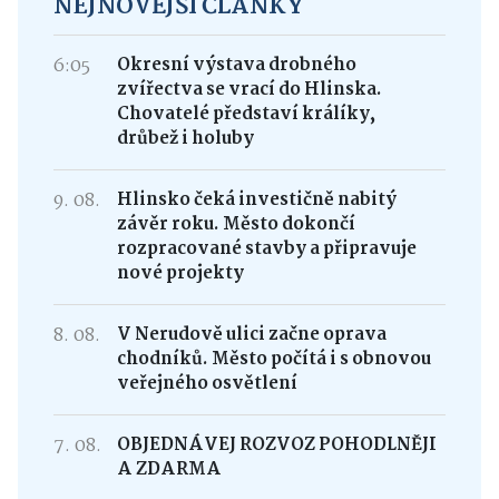
NEJNOVĚJŠÍ ČLÁNKY
6:05
Okresní výstava drobného
zvířectva se vrací do Hlinska.
Chovatelé představí králíky,
drůbež i holuby
9. 08.
Hlinsko čeká investičně nabitý
závěr roku. Město dokončí
rozpracované stavby a připravuje
nové projekty
8. 08.
V Nerudově ulici začne oprava
chodníků. Město počítá i s obnovou
veřejného osvětlení
7. 08.
OBJEDNÁVEJ ROZVOZ POHODLNĚJI
A ZDARMA