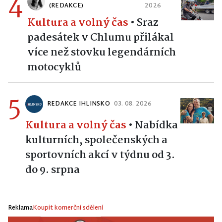
4
(REDAKCE)
2026
Kultura a volný čas
•
Sraz
padesátek v Chlumu přilákal
více než stovku legendárních
motocyklů
5
REDAKCE IHLINSKO
03. 08. 2026
Kultura a volný čas
•
Nabídka
kulturních, společenských a
sportovních akcí v týdnu od 3.
do 9. srpna
Reklama
Koupit komerční sdělení