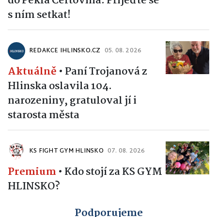
do Pekla Čertovina. Přijeďte se
s ním setkat!
REDAKCE IHLINSKO.CZ
05. 08. 2026
Aktuálně
•
Paní Trojanová z
Hlinska oslavila 104.
narozeniny, gratuloval jí i
starosta města
KS FIGHT GYM HLINSKO
07. 08. 2026
Premium
•
Kdo stojí za KS GYM
HLINSKO?
Podporujeme