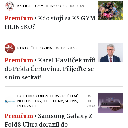
KS FIGHT GYM HLINSKO
07. 08. 2026
Premium
•
Kdo stojí za KS GYM
HLINSKO?
PEKLO ČERTOVINA
06. 08. 2026
Premium
•
Karel Havlíček míří
do Pekla Čertovina. Přijeďte se
s ním setkat!
BOHEMIA COMPUTERS - POČÍTAČE,
06.
NOTEBOOKY, TELEFONY, SERVIS,
08.
INTERNET
2026
Premium
•
Samsung Galaxy Z
Fold8 Ultra dorazil do