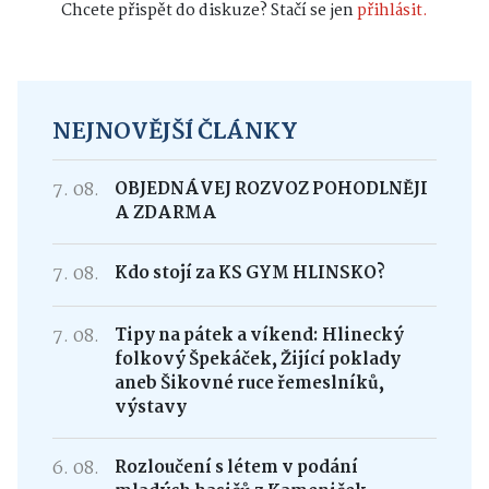
Chcete přispět do diskuze? Stačí se jen
přihlásit.
NEJNOVĚJŠÍ ČLÁNKY
7. 08.
OBJEDNÁVEJ ROZVOZ POHODLNĚJI
A ZDARMA
7. 08.
Kdo stojí za KS GYM HLINSKO?
7. 08.
Tipy na pátek a víkend: Hlinecký
folkový Špekáček, Žijící poklady
aneb Šikovné ruce řemeslníků,
výstavy
6. 08.
Rozloučení s létem v podání