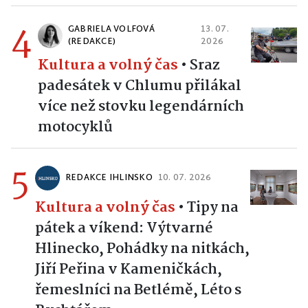
4
GABRIELA VOLFOVÁ
13. 07.
(REDAKCE)
2026
Kultura a volný čas
•
Sraz
padesátek v Chlumu přilákal
více než stovku legendárních
motocyklů
5
REDAKCE IHLINSKO
10. 07. 2026
Kultura a volný čas
•
Tipy na
pátek a víkend: Výtvarné
Hlinecko, Pohádky na nitkách,
Jiří Peřina v Kameničkách,
řemeslníci na Betlémě, Léto s