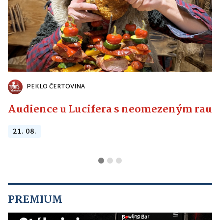
PEKLO ČERTOVINA
Audience u Lucifera s neomezeným raute
21. 08.
PREMIUM