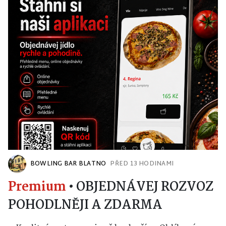
BOWLING BAR BLATNO
PŘED 13 HODINAMI
Premium
•
OBJEDNÁVEJ ROZVOZ
POHODLNĚJI A ZDARMA