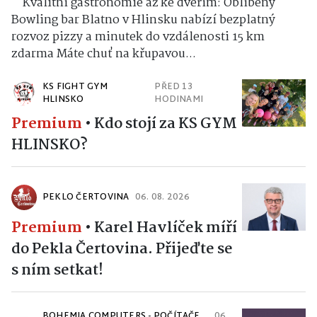
Kvalitní gastronomie až ke dveřím: Oblíbený
Bowling bar Blatno v Hlinsku nabízí bezplatný
rozvoz pizzy a minutek do vzdálenosti 15 km
zdarma Máte chuť na křupavou...
KS FIGHT GYM
PŘED 13
HLINSKO
HODINAMI
Premium
•
Kdo stojí za KS GYM
HLINSKO?
PEKLO ČERTOVINA
06. 08. 2026
Premium
•
Karel Havlíček míří
do Pekla Čertovina. Přijeďte se
s ním setkat!
BOHEMIA COMPUTERS - POČÍTAČE,
06.