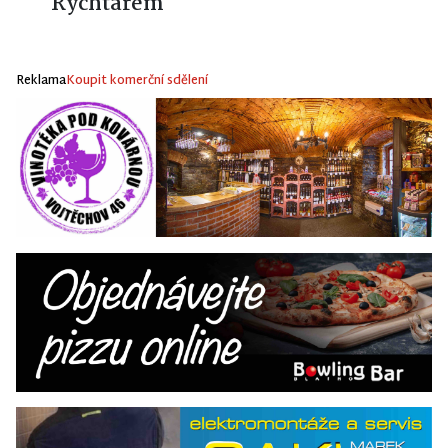
Rychtářem
Reklama
Koupit komerční sdělení