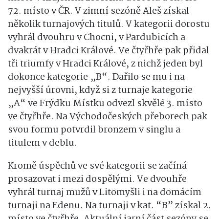
72. místo v ČR. V zimní sezóně Aleš získal
několik turnajových titulů. V kategorii dorostu
vyhrál dvouhru v Chocni, v Pardubicích a
dvakrát v Hradci Králové. Ve čtyřhře pak přidal
tři triumfy v Hradci Králové, z nichž jeden byl
dokonce kategorie „B“. Dařilo se mu i na
nejvyšší úrovni, když si z turnaje kategorie
„A“ ve Frýdku Místku odvezl skvělé 3. místo
ve čtyřhře. Na Východočeských přeborech pak
svou formu potvrdil bronzem v singlu a
titulem v deblu.
Kromě úspěchů ve své kategorii se začíná
prosazovat i mezi dospělými. Ve dvouhře
vyhrál turnaj mužů v Litomyšli i na domácím
turnaji na Edenu. Na turnaji v kat. “B” získal 2.