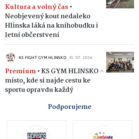
Kultura a volný čas
•
Neobjevený kout nedaleko
Hlinska láká na knihobudku i
letní občerstvení
KS FIGHT GYM HLINSKO
31. 07. 2026
Premium
•
KS GYM HLINSKO –
místo, kde si najde cestu ke
sportu opravdu každý
Podporujeme