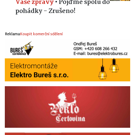
Vaše zprávy
•
Pojďme spolu do
pohádky - Zrušeno!
Reklama
Koupit komerční sdělení