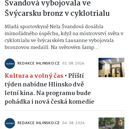
Švandová vybojovala ve
Švýcarsku bronz v cyklotrialu
Mladá sportovkyně Nela Švandová dosáhla
mimořádného úspěchu, když na mistrovství světa v
cyklotrialu ve švýcarském Lausanne vybojovala
bronzovou medaili. Na světovém šamp...
REDAKCE IHLINSKO.CZ
02. 08. 2026
Kultura a volný čas
•
Příští
týden nabídne Hlinsko dvě
letní kina. Na programu bude
pohádka i nová česká komedie
REDAKCE IHLINSKO.CZ
04. 08. 2026