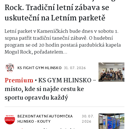
Rock. Tradiční letní zábava se
uskuteční na Letním parketě
Letní parket v Kameničkách bude dnes v sobotu 1.
srpna patřit tradiční taneční zábavě. O hudební
program se od 20 hodin postará pardubická kapela
Mogul Rock, pořadatelem...
KS FIGHT GYM HLINSKO
31. 07. 2026
Premium
•
KS GYM HLINSKO –
místo, kde si najde cestu ke
sportu opravdu každý
BEZKONTAKTNÍ AUTOMYČKA
30. 07.
HLINSKO - KOUTY
2026