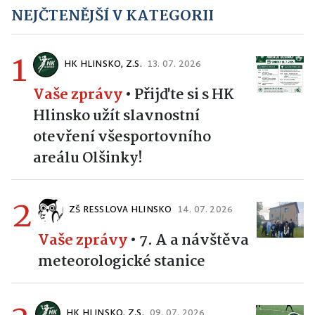
NEJČTENĚJŠÍ V KATEGORII
1
HK HLINSKO, Z.S.
13. 07. 2026
Vaše zprávy
•
Přijďte si s HK
Hlinsko užít slavnostní
otevření všesportovního
areálu Olšinky!
2
ZŠ RESSLOVA HLINSKO
14. 07. 2026
Vaše zprávy
•
7. A a návštěva
meteorologické stanice
HK HLINSKO, Z.S.
09. 07. 2026