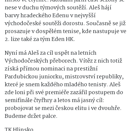
místo ve čtyřhře. Aktuální jarní část sezóny se
nese v duchu týmových soutěží. Aleš hájí
barvy hradeckého Edenu v nejvyšší
východočeské soutěži dorostu. Současně se již
prosazuje v dospělém tenise, kde nastupuje ve
2. lize také za tým Eden HK.
Nyní má Aleš za cíl uspět na letních
Východočeských přeborech. Vítěz z nich totiž
získá přímou nominaci na prestižní
Pardubickou juniorku, mistrovství republiky,
které je snem každého mladého tenisty. Aleš
zde loni při své premiéře zazářil postupem do
semifinále čtyřhry a letos má jasný cíl:
probojovat se mezi českou elitu i ve dvouhře.
Budeme držet palce.
TK Hlinsko