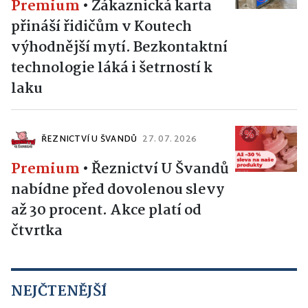
Premium
•
Zákaznická karta
přináší řidičům v Koutech
výhodnější mytí. Bezkontaktní
technologie láká i šetrností k
laku
ŘEZNICTVÍ U ŠVANDŮ
27. 07. 2026
Premium
•
Řeznictví U Švandů
nabídne před dovolenou slevy
až 30 procent. Akce platí od
čtvrtka
NEJČTENĚJŠÍ