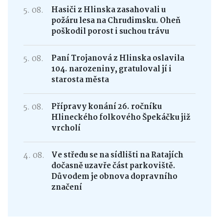
5. 08.
Hasiči z Hlinska zasahovali u
požáru lesa na Chrudimsku. Oheň
poškodil porost i suchou trávu
5. 08.
Paní Trojanová z Hlinska oslavila
104. narozeniny, gratuloval jí i
starosta města
5. 08.
Přípravy konání 26. ročníku
Hlineckého folkového Špekáčku již
vrcholí
4. 08.
Ve středu se na sídlišti na Ratajích
dočasně uzavře část parkoviště.
Důvodem je obnova dopravního
značení