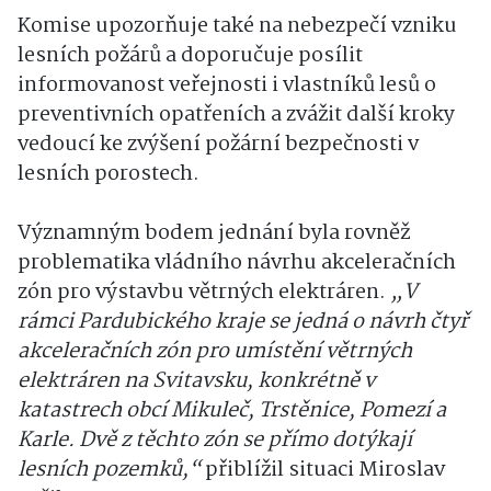
Komise upozorňuje také na nebezpečí vzniku
lesních požárů a doporučuje posílit
informovanost veřejnosti i vlastníků lesů o
preventivních opatřeních a zvážit další kroky
vedoucí ke zvýšení požární bezpečnosti v
lesních porostech.
Významným bodem jednání byla rovněž
problematika vládního návrhu akceleračních
zón pro výstavbu větrných elektráren.
„V
rámci Pardubického kraje se jedná o návrh čtyř
akceleračních zón pro umístění větrných
elektráren na Svitavsku, konkrétně v
katastrech obcí Mikuleč, Trstěnice, Pomezí a
Karle. Dvě z těchto zón se přímo dotýkají
lesních pozemků,“
přiblížil situaci Miroslav