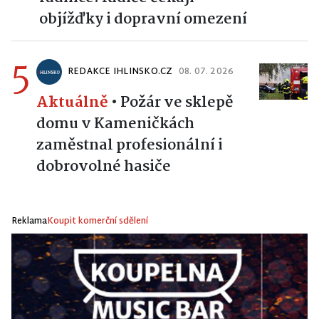
objížďky i dopravní omezení
5
REDAKCE IHLINSKO.CZ
08. 07. 2026
Aktuálně
•
Požár ve sklepě
domu v Kameničkách
zaměstnal profesionální i
dobrovolné hasiče
Reklama
Koupit komerční sdělení