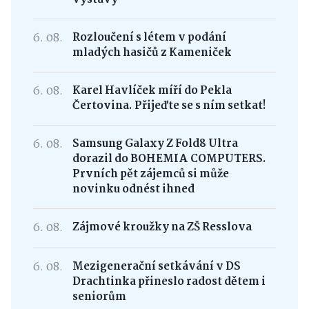
6. 08.
Rozloučení s létem v podání
mladých hasičů z Kameniček
6. 08.
Karel Havlíček míří do Pekla
Čertovina. Přijeďte se s ním setkat!
6. 08.
Samsung Galaxy Z Fold8 Ultra
dorazil do BOHEMIA COMPUTERS.
Prvních pět zájemců si může
novinku odnést ihned
6. 08.
Zájmové kroužky na ZŠ Resslova
6. 08.
Mezigenerační setkávání v DS
Drachtinka přineslo radost dětem i
seniorům