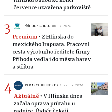
Hlinsku budou ke konci
července uzavřena parkoviště
3
PŘÍHODA S. R. O.
08. 07. 2026
Premium
•
Z Hlinska do
mexického Irapuata. Pracovní
cesta výrobního ředitele firmy
Příhoda vedla i do města barev
a stříbra
4
REDAKCE IHLINSKO.CZ
22. 07. 2026
Aktuálně
•
V Hlinsku dnes
začala oprava průtahu u
radnice. Řidiče čekají