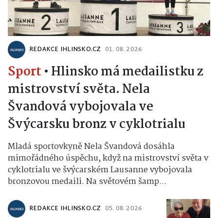
REDAKCE IHLINSKO.CZ
01. 08. 2026
Sport
•
Hlinsko má medailistku z
mistrovství světa. Nela
Švandová vybojovala ve
Švýcarsku bronz v cyklotrialu
Mladá sportovkyně Nela Švandová dosáhla
mimořádného úspěchu, když na mistrovství světa v
cyklotrialu ve švýcarském Lausanne vybojovala
bronzovou medaili. Na světovém šamp...
REDAKCE IHLINSKO.CZ
05. 08. 2026