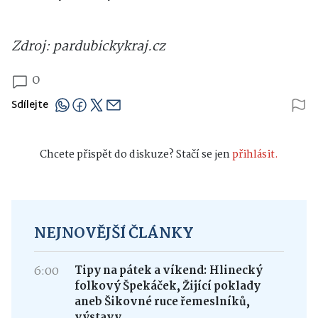
Zdroj: pardubickykraj.cz
0
Sdílejte
Chcete přispět do diskuze? Stačí se jen
přihlásit.
NEJNOVĚJŠÍ ČLÁNKY
6:00
Tipy na pátek a víkend: Hlinecký
folkový Špekáček, Žijící poklady
aneb Šikovné ruce řemeslníků,
výstavy