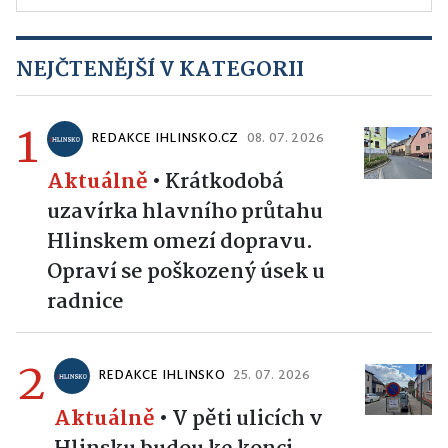
NEJČTENĚJŠÍ V KATEGORII
1
REDAKCE IHLINSKO.CZ
08. 07. 2026
Aktuálně
•
Krátkodobá
uzavírka hlavního průtahu
Hlinskem omezí dopravu.
Opraví se poškozený úsek u
radnice
2
REDAKCE IHLINSKO
25. 07. 2026
Aktuálně
•
V pěti ulicích v