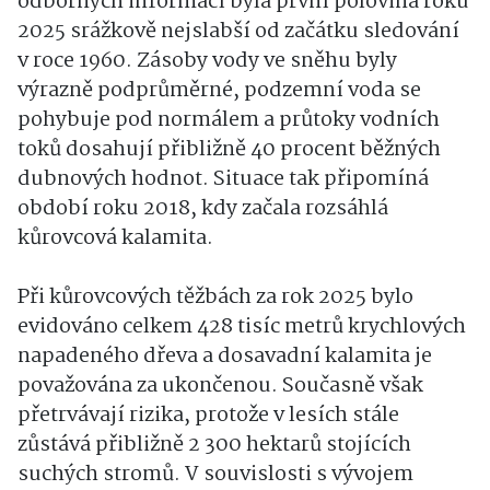
odborných informací byla první polovina roku
2025 srážkově nejslabší od začátku sledování
v roce 1960. Zásoby vody ve sněhu byly
výrazně podprůměrné, podzemní voda se
pohybuje pod normálem a průtoky vodních
toků dosahují přibližně 40 procent běžných
dubnových hodnot. Situace tak připomíná
období roku 2018, kdy začala rozsáhlá
kůrovcová kalamita.
Při kůrovcových těžbách za rok 2025 bylo
evidováno celkem 428 tisíc metrů krychlových
napadeného dřeva a dosavadní kalamita je
považována za ukončenou. Současně však
přetrvávají rizika, protože v lesích stále
zůstává přibližně 2 300 hektarů stojících
suchých stromů. V souvislosti s vývojem