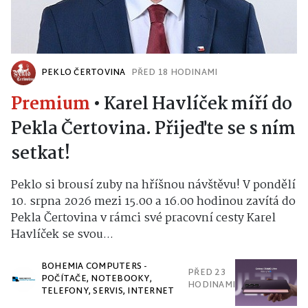
PEKLO ČERTOVINA
PŘED 18 HODINAMI
Premium
•
Karel Havlíček míří do
Pekla Čertovina. Přijeďte se s ním
setkat!
Peklo si brousí zuby na hříšnou návštěvu! V pondělí
10. srpna 2026 mezi 15.00 a 16.00 hodinou zavítá do
Pekla Čertovina v rámci své pracovní cesty Karel
Havlíček se svou...
BOHEMIA COMPUTERS -
PŘED 23
POČÍTAČE, NOTEBOOKY,
HODINAMI
TELEFONY, SERVIS, INTERNET